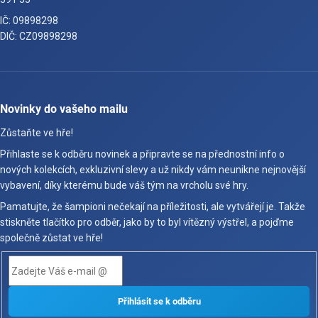
IČ: 09898298
DIČ: CZ09898298
Novinky do vašeho mailu
Zůstaňte ve hře!
Přihlaste se k odběru novinek a připravte se na přednostní info o
nových kolekcích, exkluzivní slevy a už nikdy vám neunikne nejnovější
vybavení, díky kterému bude váš tým na vrcholu své hry.
Pamatujte, že šampioni nečekají na příležitosti, ale vytvářejí je. Takže
stiskněte tlačítko pro odběr, jako by to byl vítězný výstřel, a pojďme
společně zůstat ve hře!