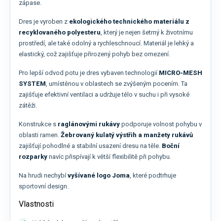
zápase.
Dres je vyroben z
ekologického technického materiálu z
recyklovaného polyesteru
, který je nejen šetrný k životnímu
prostředí, ale také odolný a rychleschnoucí. Materiál je lehký a
elastický, což zajišťuje přirozený pohyb bez omezení.
Pro lepší odvod potu je dres vybaven technologií
MICRO-MESH
SYSTEM
, umístěnou v oblastech se zvýšeným pocením. Ta
zajišťuje efektivní ventilaci a udržuje tělo v suchu i při vysoké
zátěži.
Konstrukce s
raglánovými rukávy
podporuje volnost pohybu v
oblasti ramen.
Žebrovaný kulatý výstřih a manžety rukávů
zajišťují pohodlné a stabilní usazení dresu na těle.
Boční
rozparky
navíc přispívají k větší flexibilitě při pohybu.
Na hrudi nechybí
vyšívané logo Joma
, které podtrhuje
sportovní design.
Vlastnosti