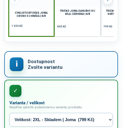
TRIČKO JOMA DANUBIO IV |
TRIČKO JOMA TOL
CYKLISTICKÝ DRES JOMA
BÍLÁ-ČERVENÁ | K/R
SVĚTLE MODRÁ-B
CRONO II | HNĚDÁ | K/R
1 525 Kč
605 Kč
799 Kč
Varianta / velikost
Nejdříve vyberte požadovanou variantu produktu