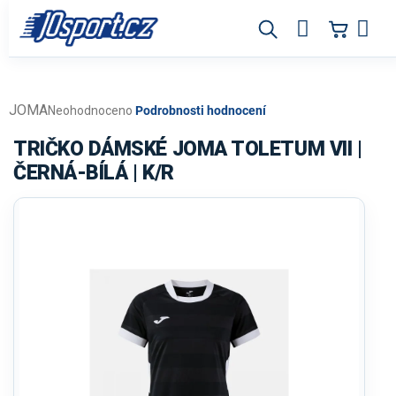
Přejít
na
obsah
JOMA
Průměrné
Neohodnoceno
Podrobnosti hodnocení
hodnocení
produktu
TRIČKO DÁMSKÉ JOMA TOLETUM VII |
je
ČERNÁ-BÍLÁ | K/R
0,0
z
5
hvězdiček.