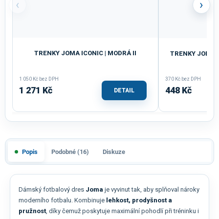
‹
›
TRENKY JOMA ICONIC | MODRÁ II
TRENKY JOMA T
1 050 Kč bez DPH
370 Kč bez DPH
1 271 Kč
448 Kč
DETAIL
Popis
Podobné (16)
Diskuze
Dámský fotbalový dres
Joma
je vyvinut tak, aby splňoval nároky
moderního fotbalu. Kombinuje
lehkost, prodyšnost a
pružnost
, díky čemuž poskytuje maximální pohodlí při tréninku i