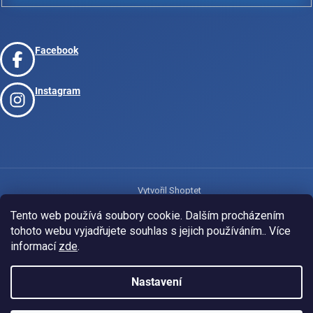
Facebook
Instagram
Vytvořil Shoptet
Tento web používá soubory cookie. Dalším procházením
tohoto webu vyjadřujete souhlas s jejich používáním.. Více
Copyright 2026
www.josport.cz
. Všechna práva vyhrazena.
informací
zde
.
Nastavení