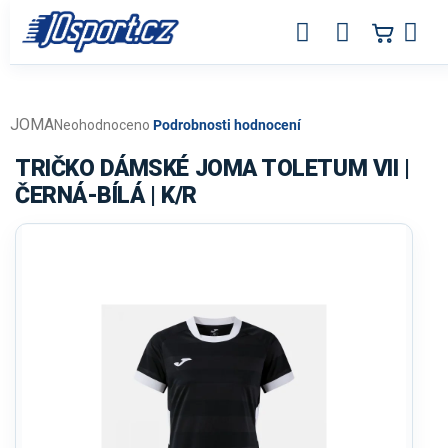
Přejít
na
obsah
JOMA
Průměrné
Neohodnoceno
Podrobnosti hodnocení
hodnocení
produktu
TRIČKO DÁMSKÉ JOMA TOLETUM VII |
je
ČERNÁ-BÍLÁ | K/R
0,0
z
5
hvězdiček.