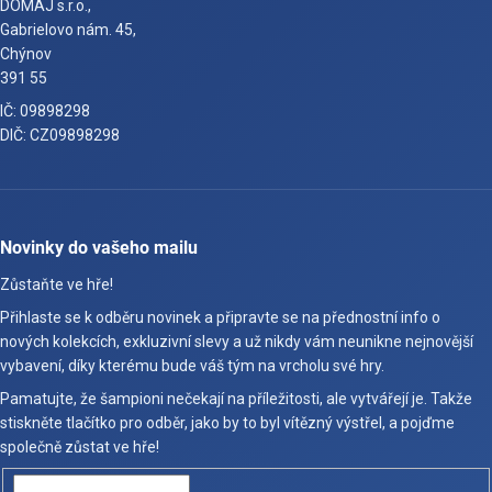
DOMAJ s.r.o.,
Gabrielovo nám. 45,
Chýnov
391 55
IČ: 09898298
DIČ: CZ09898298
Novinky do vašeho mailu
Zůstaňte ve hře!
Přihlaste se k odběru novinek a připravte se na přednostní info o
nových kolekcích, exkluzivní slevy a už nikdy vám neunikne nejnovější
vybavení, díky kterému bude váš tým na vrcholu své hry.
Pamatujte, že šampioni nečekají na příležitosti, ale vytvářejí je. Takže
stiskněte tlačítko pro odběr, jako by to byl vítězný výstřel, a pojďme
společně zůstat ve hře!