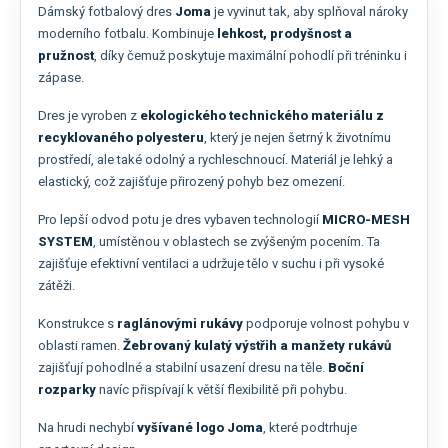
Dámský fotbalový dres
Joma
je vyvinut tak, aby splňoval nároky
moderního fotbalu. Kombinuje
lehkost, prodyšnost a
pružnost
, díky čemuž poskytuje maximální pohodlí při tréninku i
zápase.
Dres je vyroben z
ekologického technického materiálu z
recyklovaného polyesteru
, který je nejen šetrný k životnímu
prostředí, ale také odolný a rychleschnoucí. Materiál je lehký a
elastický, což zajišťuje přirozený pohyb bez omezení.
Pro lepší odvod potu je dres vybaven technologií
MICRO-MESH
SYSTEM
, umístěnou v oblastech se zvýšeným pocením. Ta
zajišťuje efektivní ventilaci a udržuje tělo v suchu i při vysoké
zátěži.
Konstrukce s
raglánovými rukávy
podporuje volnost pohybu v
oblasti ramen.
Žebrovaný kulatý výstřih a manžety rukávů
zajišťují pohodlné a stabilní usazení dresu na těle.
Boční
rozparky
navíc přispívají k větší flexibilitě při pohybu.
Na hrudi nechybí
vyšívané logo Joma
, které podtrhuje