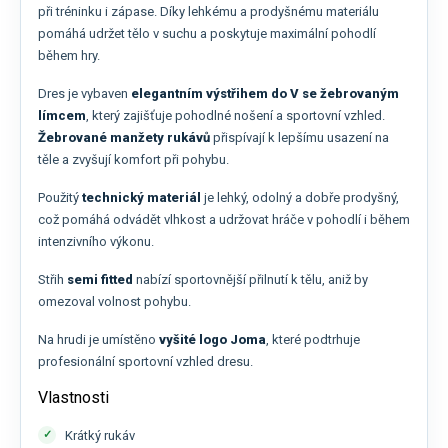
při tréninku i zápase. Díky lehkému a prodyšnému materiálu
pomáhá udržet tělo v suchu a poskytuje maximální pohodlí
během hry.
Dres je vybaven
elegantním výstřihem do V se žebrovaným
límcem
, který zajišťuje pohodlné nošení a sportovní vzhled.
Žebrované manžety rukávů
přispívají k lepšímu usazení na
těle a zvyšují komfort při pohybu.
Použitý
technický materiál
je lehký, odolný a dobře prodyšný,
což pomáhá odvádět vlhkost a udržovat hráče v pohodlí i během
intenzivního výkonu.
Střih
semi fitted
nabízí sportovnější přilnutí k tělu, aniž by
omezoval volnost pohybu.
Na hrudi je umístěno
vyšité logo Joma
, které podtrhuje
profesionální sportovní vzhled dresu.
Vlastnosti
Krátký rukáv