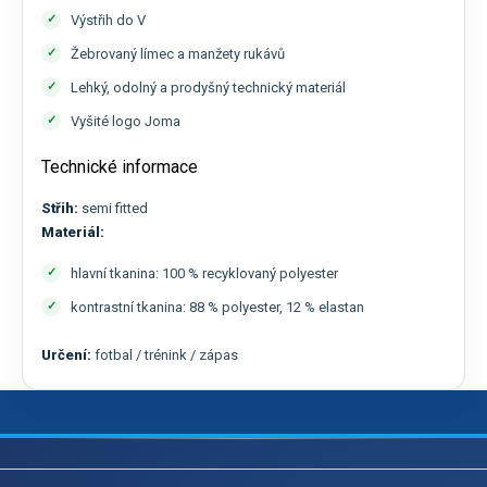
Výstřih do V
Žebrovaný límec a manžety rukávů
Lehký, odolný a prodyšný technický materiál
Vyšité logo Joma
Technické informace
Střih:
semi fitted
Materiál:
hlavní tkanina: 100 % recyklovaný polyester
kontrastní tkanina: 88 % polyester, 12 % elastan
Určení:
fotbal / trénink / zápas
Z