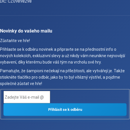
DIČ: CZ09898298
Novinky do vašeho mailu
Zůstaňte ve hře!
Přihlaste se k odběru novinek a připravte se na přednostní info o
nových kolekcích, exkluzivní slevy a už nikdy vám neunikne nejnovější
vybavení, díky kterému bude váš tým na vrcholu své hry.
Pamatujte, že šampioni nečekají na příležitosti, ale vytvářejí je. Takže
stiskněte tlačítko pro odběr, jako by to byl vítězný výstřel, a pojďme
společně zůstat ve hře!