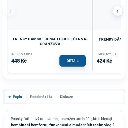
‹
›
TRENKY DÁMSKÉ JOMA TOKIO II | ČERNÁ-
TRENKY DÁMSKÉ
ORANŽOVÁ
370 Kč bez DPH
350 Kč bez DPH
448 Kč
424 Kč
DETAIL
Popis
Podobné (16)
Diskuze
Pánský fotbalový dres Joma je navržen pro hráče, kteří hledají
kombinaci komfortu, funkčnosti a moderních technologií