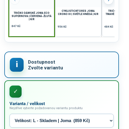
CYKLISTICKÝ DRES JOMA
TRIČKO JOMA WI
TRIČKO DÁMSKÉ JOMA ECO
CRONO III | SVĚTLE HNĚDÁ | K/R
TMAVĚ MODRÁ-ČER
SUPERNOVA | ČERVENÁ-ŽLUTÁ
| K/R
847 Kč
956 Kč
484 Kč
Varianta / velikost
Nejdříve vyberte požadovanou variantu produktu