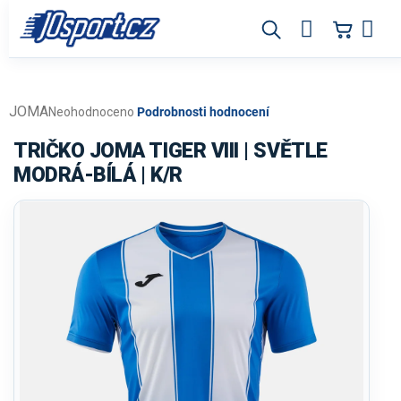
Přejít
na
obsah
JOMA
Průměrné
Neohodnoceno
Podrobnosti hodnocení
hodnocení
produktu
TRIČKO JOMA TIGER VIII | SVĚTLE
je
MODRÁ-BÍLÁ | K/R
0,0
z
5
hvězdiček.