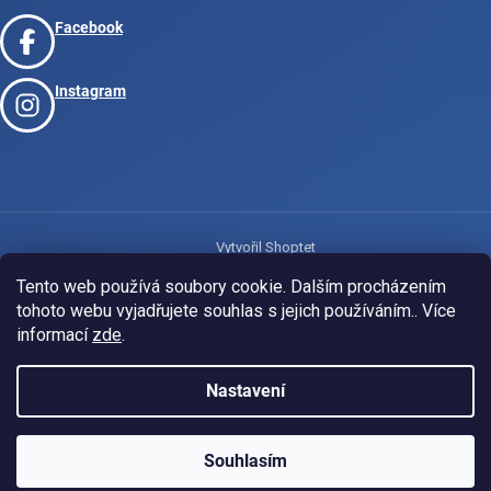
Facebook
Instagram
Vytvořil Shoptet
Tento web používá soubory cookie. Dalším procházením
tohoto webu vyjadřujete souhlas s jejich používáním.. Více
Copyright 2026
www.josport.cz
. Všechna práva vyhrazena.
informací
zde
.
Nastavení
Souhlasím
KLUBOVÁ NABÍDKA
⚡
ZDARMA
Ozveme se do 24 hodin