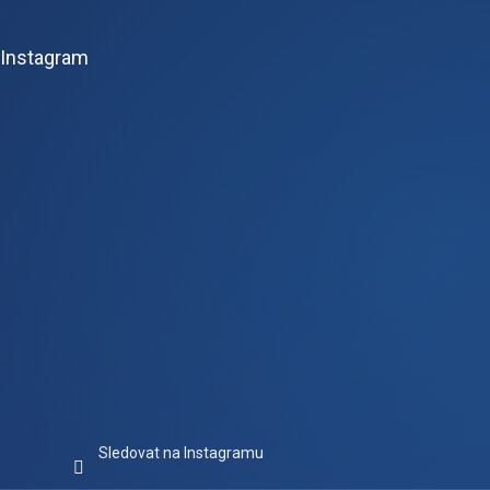
á
p
Instagram
a
t
í
Sledovat na Instagramu