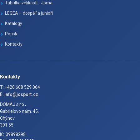
Tabulka velikosti - Joma
LEGEA – dospělí a junioři
Katalogy
Potisk
Kontakty
Kontakty
T: +420 608 529 064
E:
info@josport.cz
DOMAJ s.r.o.,
Gabrielovo nám. 45,
Chýnov
391 55
IČ: 09898298