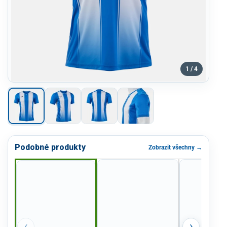
1 / 4
Podobné produkty
Zobrazit všechny →
‹
›