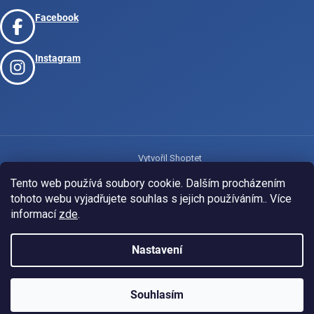
Facebook
Instagram
Vytvořil Shoptet
Tento web používá soubory cookie. Dalším procházením
tohoto webu vyjadřujete souhlas s jejich používáním.. Více
Copyright 2026
www.josport.cz
. Všechna práva vyhrazena.
informací
zde
.
Nastavení
Souhlasím
KLUBOVÁ NABÍDKA
⚡
ZDARMA
Ozveme se do 24 hodin