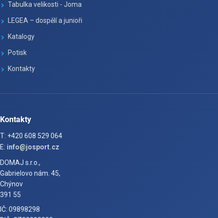
Tabulka velikosti - Joma
LEGEA – dospělí a junioři
Katalogy
Potisk
Kontakty
Kontakty
T: +420 608 529 064
E:
info@josport.cz
DOMAJ s.r.o.,
Gabrielovo nám. 45,
Chýnov
391 55
IČ: 09898298