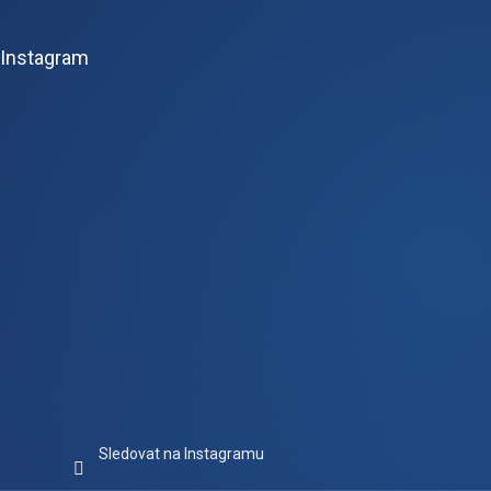
á
p
Instagram
a
t
í
Sledovat na Instagramu