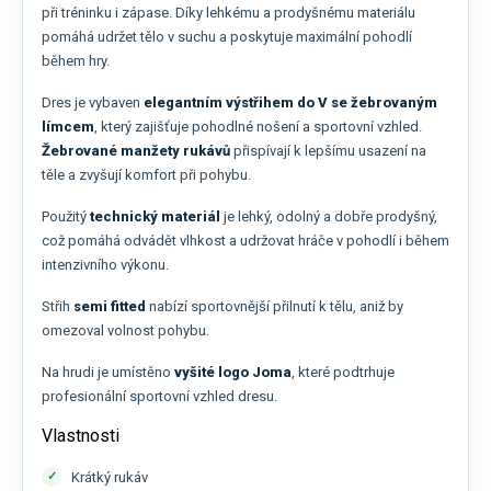
při tréninku i zápase. Díky lehkému a prodyšnému materiálu
pomáhá udržet tělo v suchu a poskytuje maximální pohodlí
během hry.
Dres je vybaven
elegantním výstřihem do V se žebrovaným
límcem
, který zajišťuje pohodlné nošení a sportovní vzhled.
Žebrované manžety rukávů
přispívají k lepšímu usazení na
těle a zvyšují komfort při pohybu.
Použitý
technický materiál
je lehký, odolný a dobře prodyšný,
což pomáhá odvádět vlhkost a udržovat hráče v pohodlí i během
intenzivního výkonu.
Střih
semi fitted
nabízí sportovnější přilnutí k tělu, aniž by
omezoval volnost pohybu.
Na hrudi je umístěno
vyšité logo Joma
, které podtrhuje
profesionální sportovní vzhled dresu.
Vlastnosti
Krátký rukáv