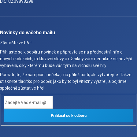
DIČ: CZ09898298
Novinky do vašeho mailu
Zůstaňte ve hře!
Přihlaste se k odběru novinek a připravte se na přednostní info o
nových kolekcích, exkluzivní slevy a už nikdy vám neunikne nejnovější
vybavení, díky kterému bude váš tým na vrcholu své hry.
Pamatujte, že šampioni nečekají na příležitosti, ale vytvářejí je. Takže
stiskněte tlačítko pro odběr, jako by to byl vítězný výstřel, a pojďme
společně zůstat ve hře!