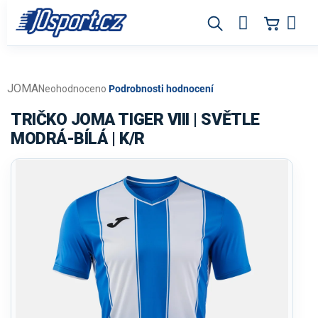
Přejít
na
obsah
JOMA
Průměrné
Neohodnoceno
Podrobnosti hodnocení
hodnocení
produktu
TRIČKO JOMA TIGER VIII | SVĚTLE
je
MODRÁ-BÍLÁ | K/R
0,0
z
5
hvězdiček.