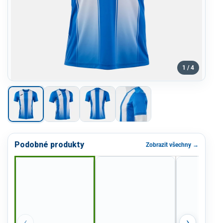
1 / 4
Podobné produkty
Zobrazit všechny →
‹
›