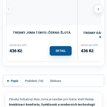
‹
›
TRENKY JOMA TOKYO | ČERNÁ-ŽLUTÁ
TRENKY DÁMSK
MOD
360 Kč bez DPH
360 Kč bez DPH
436 Kč
436 Kč
DETAIL
Popis
Podobné (16)
Diskuze
Pánský fotbalový dres Joma je navržen pro hráče, kteří hledají
kombinaci komfortu, funkčnosti a moderních technologií