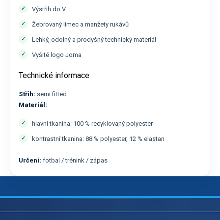
Výstřih do V
Žebrovaný límec a manžety rukávů
Lehký, odolný a prodyšný technický materiál
Vyšité logo Joma
Technické informace
Střih:
semi fitted
Materiál:
hlavní tkanina: 100 % recyklovaný polyester
kontrastní tkanina: 88 % polyester, 12 % elastan
Určení:
fotbal / trénink / zápas
Z