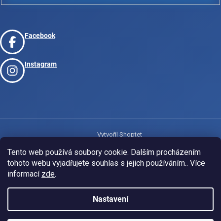
Facebook
Instagram
Vytvořil Shoptet
Tento web používá soubory cookie. Dalším procházením
tohoto webu vyjadřujete souhlas s jejich používáním.. Více
Copyright 2026
www.josport.cz
. Všechna práva vyhrazena.
informací
zde
.
Nastavení