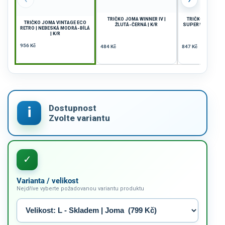
TRIČKO JOMA WINNER IV |
TRIČKO DÁMSKÉ
TRIČKO JOMA VINTAGE ECO
ŽLUTÁ-ČERNÁ | K/R
SUPERNOVA | ČER
RETRO | NEBESKÁ MODRÁ-BÍLÁ
| K/R
| K/R
956 Kč
484 Kč
847 Kč
Varianta / velikost
Nejdříve vyberte požadovanou variantu produktu