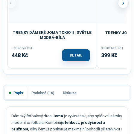
‹
›
TRENKY DÁMSKÉ JOMA TOKIO II | SVĚTLE
TRENKY JOMA 
MODRÁ-BÍLÁ
370 Kč bez DPH
330 Kč bez DPH
448 Kč
399 Kč
DETAIL
Popis
Podobné (16)
Diskuze
Dámský fotbalový dres
Joma
je vyvinut tak, aby splňoval nároky
moderního fotbalu. Kombinuje
lehkost, prodyšnost a
pružnost
, díky čemuž poskytuje maximální pohodlí při tréninku i