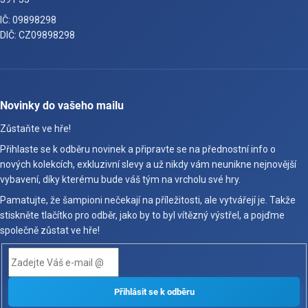
IČ: 09898298
DIČ: CZ09898298
Novinky do vašeho mailu
Zůstaňte ve hře!
Přihlaste se k odběru novinek a připravte se na přednostní info o
nových kolekcích, exkluzivní slevy a už nikdy vám neunikne nejnovější
vybavení, díky kterému bude váš tým na vrcholu své hry.
Pamatujte, že šampioni nečekají na příležitosti, ale vytvářejí je. Takže
stiskněte tlačítko pro odběr, jako by to byl vítězný výstřel, a pojďme
společně zůstat ve hře!