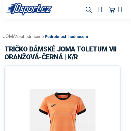
Přejít
na
obsah
JOMA
Průměrné
Neohodnoceno
Podrobnosti hodnocení
hodnocení
produktu
TRIČKO DÁMSKÉ JOMA TOLETUM VII |
je
ORANŽOVÁ-ČERNÁ | K/R
0,0
z
5
hvězdiček.