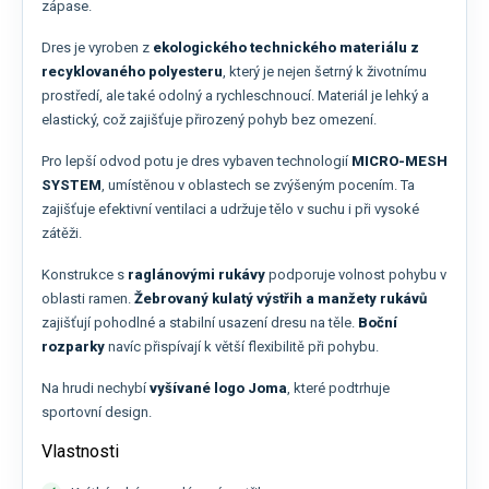
zápase.
Dres je vyroben z
ekologického technického materiálu z
recyklovaného polyesteru
, který je nejen šetrný k životnímu
prostředí, ale také odolný a rychleschnoucí. Materiál je lehký a
elastický, což zajišťuje přirozený pohyb bez omezení.
Pro lepší odvod potu je dres vybaven technologií
MICRO-MESH
SYSTEM
, umístěnou v oblastech se zvýšeným pocením. Ta
zajišťuje efektivní ventilaci a udržuje tělo v suchu i při vysoké
zátěži.
Konstrukce s
raglánovými rukávy
podporuje volnost pohybu v
oblasti ramen.
Žebrovaný kulatý výstřih a manžety rukávů
zajišťují pohodlné a stabilní usazení dresu na těle.
Boční
rozparky
navíc přispívají k větší flexibilitě při pohybu.
Na hrudi nechybí
vyšívané logo Joma
, které podtrhuje
sportovní design.
Vlastnosti