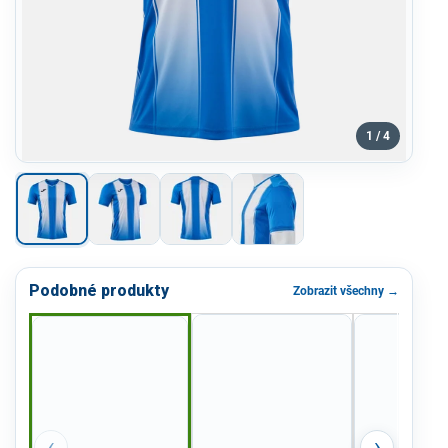
1 / 4
Podobné produkty
Zobrazit všechny →
‹
›