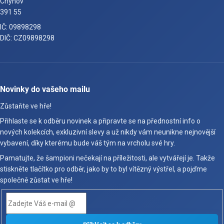
Chýnov
391 55
IČ: 09898298
DIČ: CZ09898298
Novinky do vašeho mailu
Zůstaňte ve hře!
Přihlaste se k odběru novinek a připravte se na přednostní info o
nových kolekcích, exkluzivní slevy a už nikdy vám neunikne nejnovější
vybavení, díky kterému bude váš tým na vrcholu své hry.
Pamatujte, že šampioni nečekají na příležitosti, ale vytvářejí je. Takže
stiskněte tlačítko pro odběr, jako by to byl vítězný výstřel, a pojďme
společně zůstat ve hře!