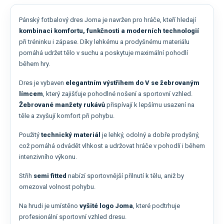
Pánský fotbalový dres Joma je navržen pro hráče, kteří hledají
kombinaci komfortu, funkčnosti a moderních technologií
při tréninku i zápase. Díky lehkému a prodyšnému materiálu
pomáhá udržet tělo v suchu a poskytuje maximální pohodlí
během hry.
Dres je vybaven
elegantním výstřihem do V se žebrovaným
límcem
, který zajišťuje pohodlné nošení a sportovní vzhled.
Žebrované manžety rukávů
přispívají k lepšímu usazení na
těle a zvyšují komfort při pohybu.
Použitý
technický materiál
je lehký, odolný a dobře prodyšný,
což pomáhá odvádět vlhkost a udržovat hráče v pohodlí i během
intenzivního výkonu.
Střih
semi fitted
nabízí sportovnější přilnutí k tělu, aniž by
omezoval volnost pohybu.
Na hrudi je umístěno
vyšité logo Joma
, které podtrhuje
profesionální sportovní vzhled dresu.