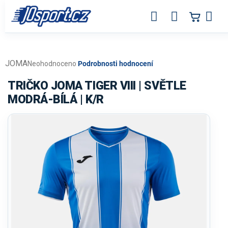
Přejít
na
obsah
JOMA
Průměrné
Neohodnoceno
Podrobnosti hodnocení
hodnocení
produktu
TRIČKO JOMA TIGER VIII | SVĚTLE
je
MODRÁ-BÍLÁ | K/R
0,0
z
5
hvězdiček.