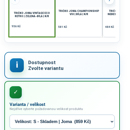
TRIČKO JOMA CHAMPIONSHIP
TRIČKO JOMA WI
TRIČKO JOMA VINTAGE ECO
VIII | BÍLÁ | K/R
NEBESKÁ MODRÁ-
RETRO | ZELENÁ-BÍLÁ | K/R
956 Kč
581 Kč
484 Kč
Varianta / velikost
Nejdříve vyberte požadovanou velikost produktu