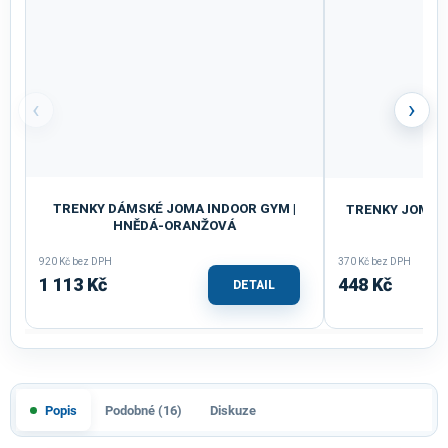
‹
›
TRENKY DÁMSKÉ JOMA INDOOR GYM |
TRENKY JOMA T
HNĚDÁ-ORANŽOVÁ
920 Kč bez DPH
370 Kč bez DPH
1 113 Kč
448 Kč
DETAIL
Popis
Podobné (16)
Diskuze