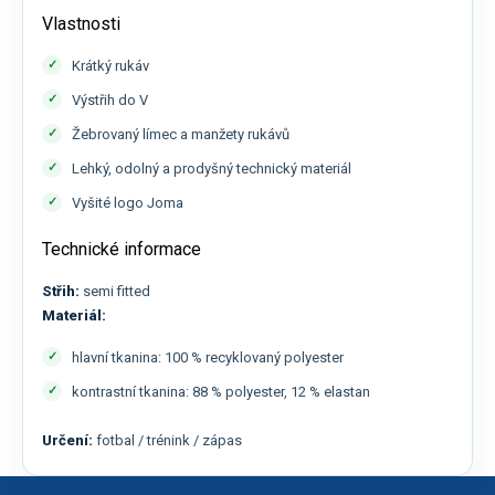
Vlastnosti
Krátký rukáv
Výstřih do V
Žebrovaný límec a manžety rukávů
Lehký, odolný a prodyšný technický materiál
Vyšité logo Joma
Technické informace
Střih:
semi fitted
Materiál:
hlavní tkanina: 100 % recyklovaný polyester
kontrastní tkanina: 88 % polyester, 12 % elastan
Určení:
fotbal / trénink / zápas