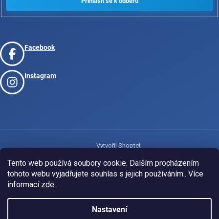
Facebook
Instagram
Vytvořil Shoptet
Tento web používá soubory cookie. Dalším procházením
tohoto webu vyjadřujete souhlas s jejich používáním.. Více
Copyright 2026
www.josport.cz
. Všechna práva vyhrazena.
informací
zde
.
Nastavení