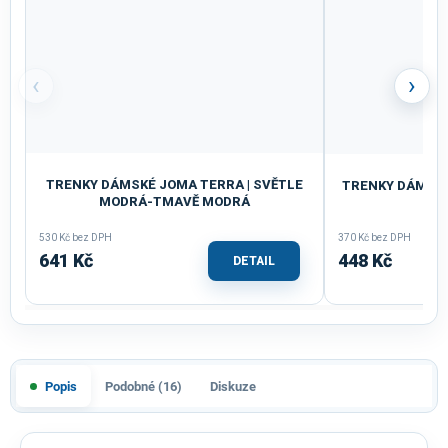
‹
›
TRENKY DÁMSKÉ JOMA TERRA | SVĚTLE
TRENKY DÁMSKÉ 
MODRÁ-TMAVĚ MODRÁ
O
530 Kč bez DPH
370 Kč bez DPH
641 Kč
448 Kč
DETAIL
Popis
Podobné (16)
Diskuze