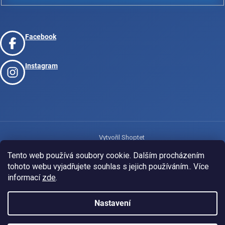
Facebook
Instagram
Vytvořil Shoptet
Tento web používá soubory cookie. Dalším procházením
tohoto webu vyjadřujete souhlas s jejich používáním.. Více
Copyright 2026
www.josport.cz
. Všechna práva vyhrazena.
informací
zde
.
Nastavení