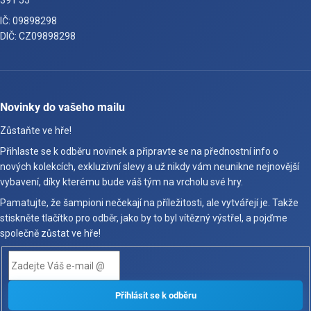
391 55
IČ: 09898298
DIČ: CZ09898298
Novinky do vašeho mailu
Zůstaňte ve hře!
Přihlaste se k odběru novinek a připravte se na přednostní info o
nových kolekcích, exkluzivní slevy a už nikdy vám neunikne nejnovější
vybavení, díky kterému bude váš tým na vrcholu své hry.
Pamatujte, že šampioni nečekají na příležitosti, ale vytvářejí je. Takže
stiskněte tlačítko pro odběr, jako by to byl vítězný výstřel, a pojďme
společně zůstat ve hře!