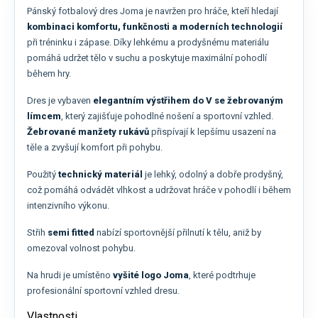
Pánský fotbalový dres Joma je navržen pro hráče, kteří hledají
kombinaci komfortu, funkčnosti a moderních technologií
při tréninku i zápase. Díky lehkému a prodyšnému materiálu
pomáhá udržet tělo v suchu a poskytuje maximální pohodlí
během hry.
Dres je vybaven
elegantním výstřihem do V se žebrovaným
límcem
, který zajišťuje pohodlné nošení a sportovní vzhled.
Žebrované manžety rukávů
přispívají k lepšímu usazení na
těle a zvyšují komfort při pohybu.
Použitý
technický materiál
je lehký, odolný a dobře prodyšný,
což pomáhá odvádět vlhkost a udržovat hráče v pohodlí i během
intenzivního výkonu.
Střih
semi fitted
nabízí sportovnější přilnutí k tělu, aniž by
omezoval volnost pohybu.
Na hrudi je umístěno
vyšité logo Joma
, které podtrhuje
profesionální sportovní vzhled dresu.
Vlastnosti