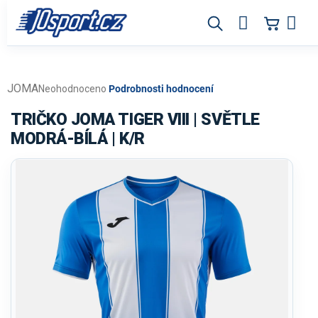
Přejít
na
obsah
JOMA
Průměrné
Neohodnoceno
Podrobnosti hodnocení
hodnocení
produktu
TRIČKO JOMA TIGER VIII | SVĚTLE
je
MODRÁ-BÍLÁ | K/R
0,0
z
5
hvězdiček.