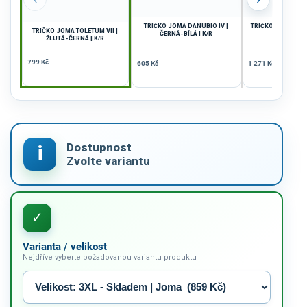
TRIČKO JOMA DANUBIO IV |
TRIČKO JOMA WAVE
TRIČKO JOMA TOLETUM VII |
ČERNÁ-BÍLÁ | K/R
K/R
ŽLUTÁ-ČERNÁ | K/R
799 Kč
605 Kč
1 271 Kč
Varianta / velikost
Nejdříve vyberte požadovanou variantu produktu