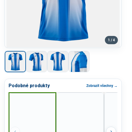
1 / 4
Podobné produkty
Zobrazit všechny →
‹
›