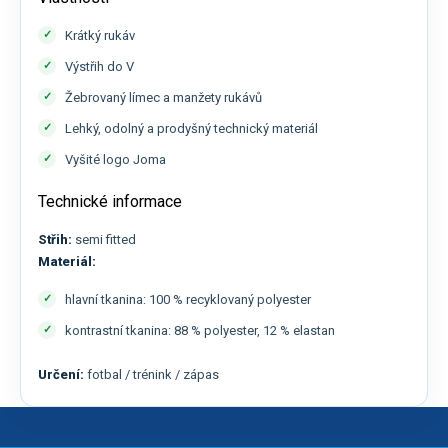
Krátký rukáv
Výstřih do V
Žebrovaný límec a manžety rukávů
Lehký, odolný a prodyšný technický materiál
Vyšité logo Joma
Technické informace
Střih:
semi fitted
Materiál:
hlavní tkanina: 100 % recyklovaný polyester
kontrastní tkanina: 88 % polyester, 12 % elastan
Určení:
fotbal / trénink / zápas