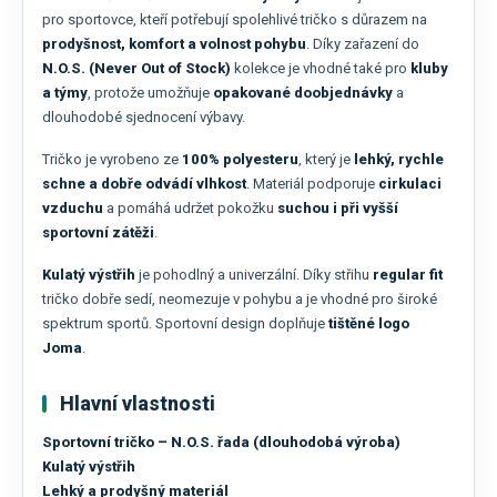
pro sportovce, kteří potřebují spolehlivé tričko s důrazem na
prodyšnost, komfort a volnost pohybu
. Díky zařazení do
N.O.S. (Never Out of Stock)
kolekce je vhodné také pro
kluby
a týmy
, protože umožňuje
opakované doobjednávky
a
dlouhodobé sjednocení výbavy.
Tričko je vyrobeno ze
100% polyesteru
, který je
lehký, rychle
schne a dobře odvádí vlhkost
. Materiál podporuje
cirkulaci
vzduchu
a pomáhá udržet pokožku
suchou i při vyšší
sportovní zátěži
.
Kulatý výstřih
je pohodlný a univerzální. Díky střihu
regular fit
tričko dobře sedí, neomezuje v pohybu a je vhodné pro široké
spektrum sportů. Sportovní design doplňuje
tištěné logo
Joma
.
Hlavní vlastnosti
Sportovní tričko – N.O.S. řada (dlouhodobá výroba)
Kulatý výstřih
Lehký a prodyšný materiál