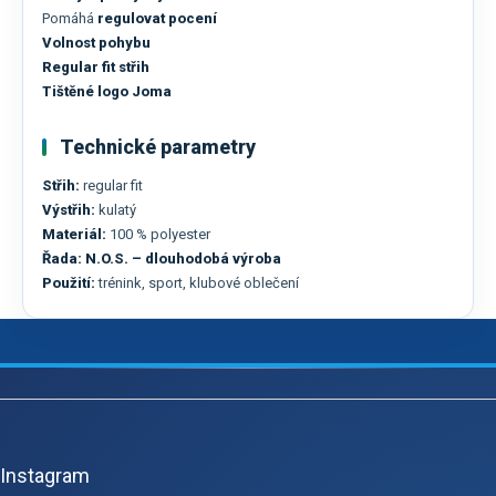
Pomáhá
regulovat pocení
Volnost pohybu
Regular fit střih
Tištěné logo Joma
Technické parametry
Střih:
regular fit
Výstřih:
kulatý
Materiál:
100 % polyester
Řada:
N.O.S. – dlouhodobá výroba
Použití:
trénink, sport, klubové oblečení
Z
á
p
Instagram
a