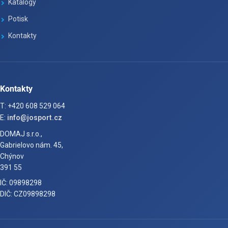
Katalogy
Potisk
Kontakty
Kontakty
T: +420 608 529 064
E:
info@josport.cz
DOMAJ s.r.o.,
Gabrielovo nám. 45,
Chýnov
391 55
IČ: 09898298
DIČ: CZ09898298