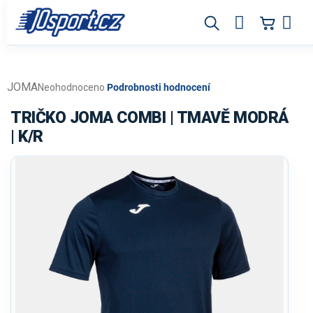
Přejít
na
obsah
JOMA
Průměrné
Neohodnoceno
Podrobnosti hodnocení
hodnocení
produktu
TRIČKO JOMA COMBI | TMAVĚ MODRÁ
je
| K/R
0,0
z
5
hvězdiček.