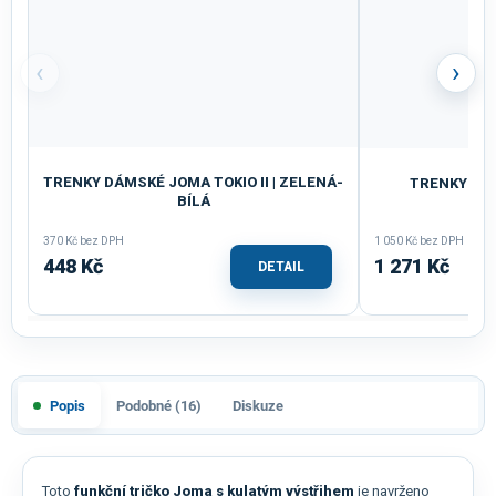
‹
›
TRENKY DÁMSKÉ JOMA TOKIO II | ZELENÁ-
TRENKY JOM
BÍLÁ
370 Kč bez DPH
1 050 Kč bez DPH
448 Kč
1 271 Kč
DETAIL
Popis
Podobné (16)
Diskuze
Toto
funkční tričko Joma s kulatým výstřihem
je navrženo