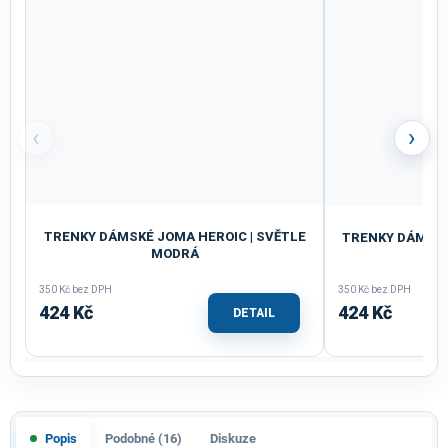
‹
›
TRENKY DÁMSKÉ JOMA HEROIC | SVĚTLE
TRENKY DÁMSKÉ
MODRÁ
350 Kč bez DPH
350 Kč bez DPH
424 Kč
424 Kč
DETAIL
Popis
Podobné (16)
Diskuze