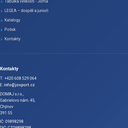
Tabulka velikosti - Joma
LEGEA – dospělí a junioři
Katalogy
Potisk
Kontakty
Kontakty
T: +420 608 529 064
E:
info@josport.cz
DOMAJ s.r.o.,
Gabrielovo nám. 45,
Chýnov
391 55
IČ: 09898298
DIČ: CZ09898298