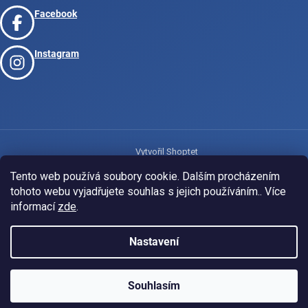
Facebook
Instagram
Vytvořil Shoptet
Tento web používá soubory cookie. Dalším procházením
tohoto webu vyjadřujete souhlas s jejich používáním.. Více
Copyright 2026
www.josport.cz
. Všechna práva vyhrazena.
informací
zde
.
Nastavení
Souhlasím
KLUBOVÁ NABÍDKA
⚡
ZDARMA
Ozveme se do 24 hodin