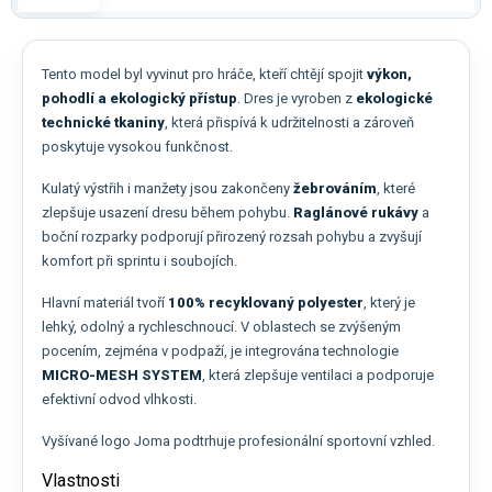
Tento model byl vyvinut pro hráče, kteří chtějí spojit
výkon,
pohodlí a ekologický přístup
. Dres je vyroben z
ekologické
technické tkaniny
, která přispívá k udržitelnosti a zároveň
poskytuje vysokou funkčnost.
Kulatý výstřih i manžety jsou zakončeny
žebrováním
, které
zlepšuje usazení dresu během pohybu.
Raglánové rukávy
a
boční rozparky podporují přirozený rozsah pohybu a zvyšují
komfort při sprintu i soubojích.
Hlavní materiál tvoří
100% recyklovaný polyester
, který je
lehký, odolný a rychleschnoucí. V oblastech se zvýšeným
pocením, zejména v podpaží, je integrována technologie
MICRO-MESH SYSTEM
, která zlepšuje ventilaci a podporuje
efektivní odvod vlhkosti.
Vyšívané logo Joma podtrhuje profesionální sportovní vzhled.
Vlastnosti