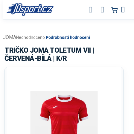
Přejít
na
obsah
JOMA
Průměrné
Neohodnoceno
Podrobnosti hodnocení
hodnocení
produktu
TRIČKO JOMA TOLETUM VII |
je
ČERVENÁ-BÍLÁ | K/R
0,0
z
5
hvězdiček.