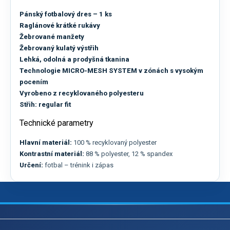
Pánský fotbalový dres – 1 ks
Raglánové krátké rukávy
Žebrované manžety
Žebrovaný kulatý výstřih
Lehká, odolná a prodyšná tkanina
Technologie MICRO-MESH SYSTEM v zónách s vysokým
pocením
Vyrobeno z recyklovaného polyesteru
Střih: regular fit
Technické parametry
Hlavní materiál:
100 % recyklovaný polyester
Kontrastní materiál:
88 % polyester, 12 % spandex
Určení:
fotbal – trénink i zápas
Z