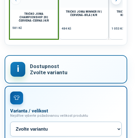
TRIČKO JOMA WINNER IV |
TRIČKO JOMA G
TRIČKO JOMA
ČERVENÁ-BÍLÁ | K/R
KHAKI-ČERNÁ
CHAMPIONSHIP 20 |
ČERVENÁ-ČERNÁ | K/R
581 Kč
484 Kč
1 053 Kč
Varianta / velikost
Nejdříve vyberte požadovanou velikost produktu