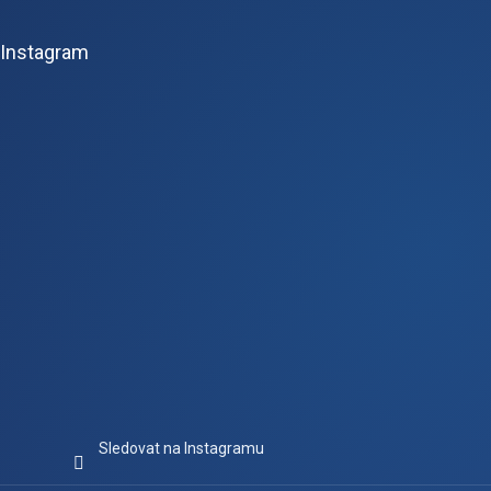
á
p
Instagram
a
t
í
Sledovat na Instagramu