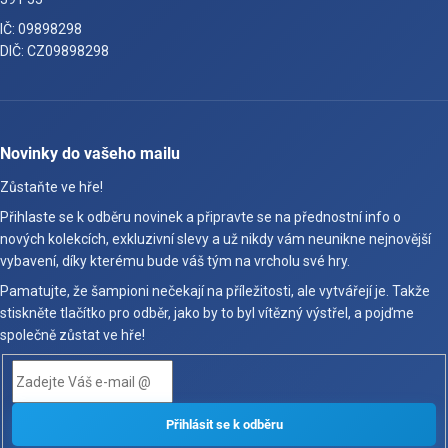
IČ: 09898298
DIČ: CZ09898298
Novinky do vašeho mailu
Zůstaňte ve hře!
Přihlaste se k odběru novinek a připravte se na přednostní info o
nových kolekcích, exkluzivní slevy a už nikdy vám neunikne nejnovější
vybavení, díky kterému bude váš tým na vrcholu své hry.
Pamatujte, že šampioni nečekají na příležitosti, ale vytvářejí je. Takže
stiskněte tlačítko pro odběr, jako by to byl vítězný výstřel, a pojďme
společně zůstat ve hře!