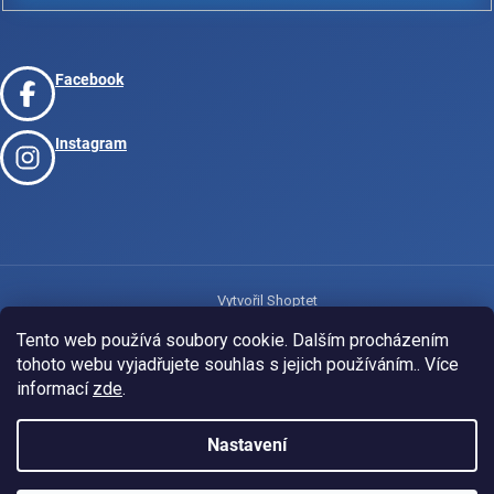
Facebook
Instagram
Vytvořil Shoptet
Tento web používá soubory cookie. Dalším procházením
tohoto webu vyjadřujete souhlas s jejich používáním.. Více
Copyright 2026
www.josport.cz
. Všechna práva vyhrazena.
informací
zde
.
Nastavení