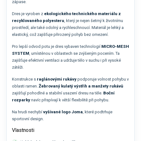
zápase.
Dres je vyroben z
ekologického technického materiálu z
recyklovaného polyesteru
, který je nejen šetrný k životnímu
prostředí, ale také odolný a rychleschnoucí. Materiál je lehký a
elastický, což zajišťuje přirozený pohyb bez omezení.
Pro lepší odvod potu je dres vybaven technologií
MICRO-MESH
SYSTEM
, umístěnou v oblastech se zvýšeným pocením. Ta
zajišťuje efektivní ventilaci a udržuje tělo v suchu i při vysoké
zátěži.
Konstrukce s
raglánovými rukávy
podporuje volnost pohybu v
oblasti ramen.
Žebrovaný kulatý výstřih a manžety rukávů
zajišťují pohodlné a stabilní usazení dresu na těle.
Boční
rozparky
navíc přispívají k větší flexibilitě při pohybu.
Na hrudi nechybí
vyšívané logo Joma
, které podtrhuje
sportovní design.
Vlastnosti