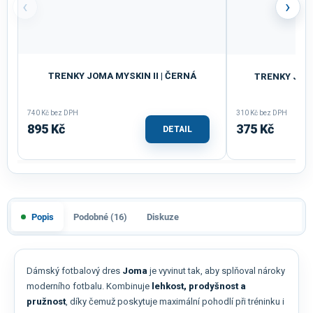
‹
›
TRENKY JOMA MYSKIN II | ČERNÁ
TRENKY JOM
740 Kč bez DPH
310 Kč bez DPH
895 Kč
375 Kč
DETAIL
Popis
Podobné (16)
Diskuze
Dámský fotbalový dres
Joma
je vyvinut tak, aby splňoval nároky
moderního fotbalu. Kombinuje
lehkost, prodyšnost a
pružnost
, díky čemuž poskytuje maximální pohodlí při tréninku i