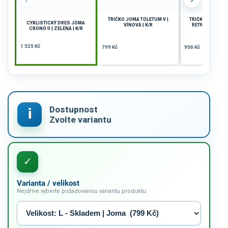
TRIČKO JOMA TOLETUM V |
TRIČKO JOMA VI
CYKLISTICKÝ DRES JOMA
VÍNOVÁ | K/R
RETRO | BÍLÁ-ČE
CRONO II | ZELENÁ | K/R
1 525 Kč
799 Kč
956 Kč
Varianta / velikost
Nejdříve vyberte požadovanou variantu produktu