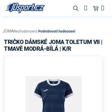
Přejít
na
obsah
JOMA
Průměrné
Neohodnoceno
Podrobnosti hodnocení
hodnocení
produktu
TRIČKO DÁMSKÉ JOMA TOLETUM VII |
je
TMAVĚ MODRÁ-BÍLÁ | K/R
0,0
z
5
hvězdiček.