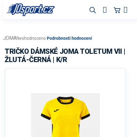
Přejít
na
obsah
JOMA
Průměrné
Neohodnoceno
Podrobnosti hodnocení
hodnocení
produktu
TRIČKO DÁMSKÉ JOMA TOLETUM VII |
je
ŽLUTÁ-ČERNÁ | K/R
0,0
z
5
hvězdiček.