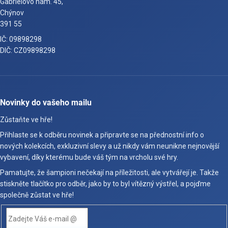
Gabrielovo nám. 45,
Chýnov
391 55
IČ: 09898298
DIČ: CZ09898298
Novinky do vašeho mailu
Zůstaňte ve hře!
Přihlaste se k odběru novinek a připravte se na přednostní info o
nových kolekcích, exkluzivní slevy a už nikdy vám neunikne nejnovější
vybavení, díky kterému bude váš tým na vrcholu své hry.
Pamatujte, že šampioni nečekají na příležitosti, ale vytvářejí je. Takže
stiskněte tlačítko pro odběr, jako by to byl vítězný výstřel, a pojďme
společně zůstat ve hře!