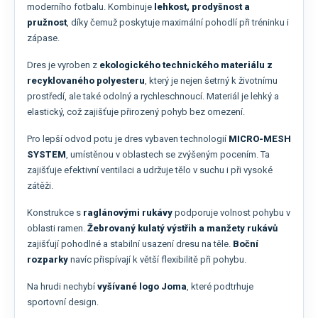
moderního fotbalu. Kombinuje
lehkost, prodyšnost a
pružnost
, díky čemuž poskytuje maximální pohodlí při tréninku i
zápase.
Dres je vyroben z
ekologického technického materiálu z
recyklovaného polyesteru
, který je nejen šetrný k životnímu
prostředí, ale také odolný a rychleschnoucí. Materiál je lehký a
elastický, což zajišťuje přirozený pohyb bez omezení.
Pro lepší odvod potu je dres vybaven technologií
MICRO-MESH
SYSTEM
, umístěnou v oblastech se zvýšeným pocením. Ta
zajišťuje efektivní ventilaci a udržuje tělo v suchu i při vysoké
zátěži.
Konstrukce s
raglánovými rukávy
podporuje volnost pohybu v
oblasti ramen.
Žebrovaný kulatý výstřih a manžety rukávů
zajišťují pohodlné a stabilní usazení dresu na těle.
Boční
rozparky
navíc přispívají k větší flexibilitě při pohybu.
Na hrudi nechybí
vyšívané logo Joma
, které podtrhuje
sportovní design.