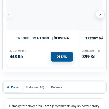
‹
›
TRENKY JOMA TOKIO II | ČERVENÁ
TRENKY DÁMSK
370 Kč bez DPH
330 Kč bez DPH
448 Kč
399 Kč
DETAIL
Popis
Podobné (16)
Diskuze
Dámský fotbalový dres
Joma
je vyvinut tak, aby splňoval nároky