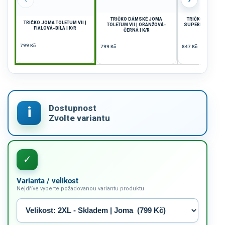
TRIČKO DÁMSKÉ JOMA
TRIČKO DÁMSKÉ
TRIČKO JOMA TOLETUM VII |
TOLETUM VII | ORANŽOVÁ-
SUPERNOVA | ČER
FIALOVÁ-BÍLÁ | K/R
ČERNÁ | K/R
K/R
799 Kč
799 Kč
847 Kč
Varianta / velikost
Nejdříve vyberte požadovanou variantu produktu