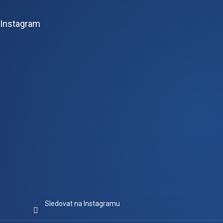
á
p
Instagram
a
t
í
Sledovat na Instagramu