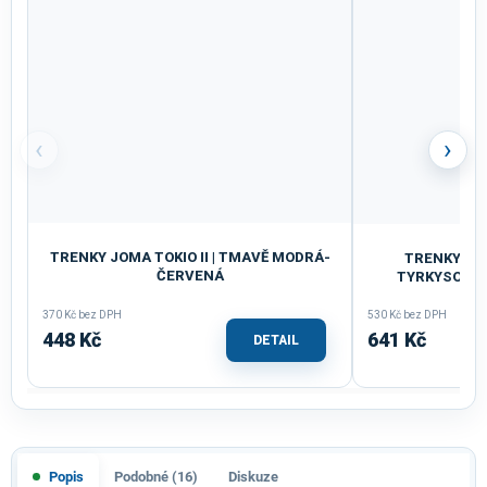
‹
›
TRENKY JOMA TOKIO II | TMAVĚ MODRÁ-
TRENKY DÁ
ČERVENÁ
TYRKYSOVÁ
370 Kč bez DPH
530 Kč bez DPH
448 Kč
641 Kč
DETAIL
Popis
Podobné (16)
Diskuze