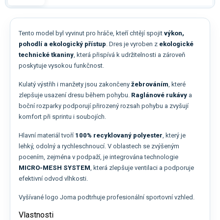
Tento model byl vyvinut pro hráče, kteří chtějí spojit
výkon,
pohodlí a ekologický přístup
. Dres je vyroben z
ekologické
technické tkaniny
, která přispívá k udržitelnosti a zároveň
poskytuje vysokou funkčnost.
Kulatý výstřih i manžety jsou zakončeny
žebrováním
, které
zlepšuje usazení dresu během pohybu.
Raglánové rukávy
a
boční rozparky podporují přirozený rozsah pohybu a zvyšují
komfort při sprintu i soubojích.
Hlavní materiál tvoří
100% recyklovaný polyester
, který je
lehký, odolný a rychleschnoucí. V oblastech se zvýšeným
pocením, zejména v podpaží, je integrována technologie
MICRO-MESH SYSTEM
, která zlepšuje ventilaci a podporuje
efektivní odvod vlhkosti.
Vyšívané logo Joma podtrhuje profesionální sportovní vzhled.
Vlastnosti