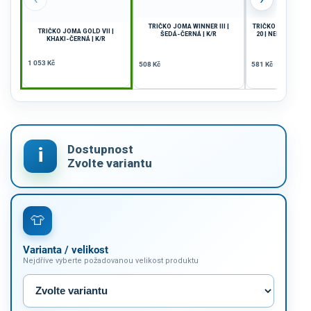
TRIČKO JOMA WINNER III |
TRIČKO JOMA CH
TRIČKO JOMA GOLD VII |
ŠEDÁ-ČERNÁ | K/R
20 | NEBESKÁ M
KHAKI-ČERNÁ | K/R
MODRÁ | 
1 053 Kč
508 Kč
581 Kč
Varianta / velikost
Nejdříve vyberte požadovanou velikost produktu