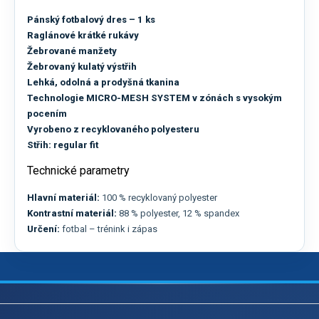
Pánský fotbalový dres – 1 ks
Raglánové krátké rukávy
Žebrované manžety
Žebrovaný kulatý výstřih
Lehká, odolná a prodyšná tkanina
Technologie MICRO-MESH SYSTEM v zónách s vysokým
pocením
Vyrobeno z recyklovaného polyesteru
Střih: regular fit
Technické parametry
Hlavní materiál:
100 % recyklovaný polyester
Kontrastní materiál:
88 % polyester, 12 % spandex
Určení:
fotbal – trénink i zápas
Z