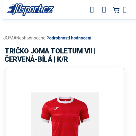
Přejít
na
obsah
JOMA
Průměrné
Neohodnoceno
Podrobnosti hodnocení
hodnocení
produktu
TRIČKO JOMA TOLETUM VII |
je
ČERVENÁ-BÍLÁ | K/R
0,0
z
5
hvězdiček.