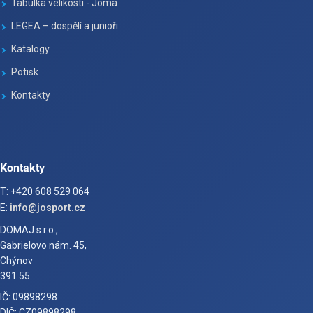
Tabulka velikosti - Joma
LEGEA – dospělí a junioři
Katalogy
Potisk
Kontakty
Kontakty
T: +420 608 529 064
E:
info@josport.cz
DOMAJ s.r.o.,
Gabrielovo nám. 45,
Chýnov
391 55
IČ: 09898298
DIČ: CZ09898298