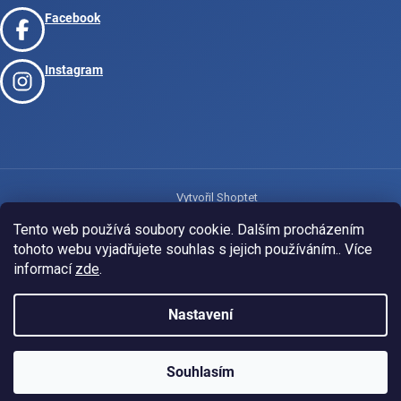
Facebook
Instagram
Vytvořil Shoptet
Tento web používá soubory cookie. Dalším procházením
tohoto webu vyjadřujete souhlas s jejich používáním.. Více
Copyright 2026
www.josport.cz
. Všechna práva vyhrazena.
informací
zde
.
Nastavení
Souhlasím
KLUBOVÁ NABÍDKA
⚡
ZDARMA
Ozveme se do 24 hodin