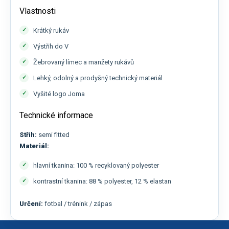
Vlastnosti
Krátký rukáv
Výstřih do V
Žebrovaný límec a manžety rukávů
Lehký, odolný a prodyšný technický materiál
Vyšité logo Joma
Technické informace
Střih:
semi fitted
Materiál:
hlavní tkanina: 100 % recyklovaný polyester
kontrastní tkanina: 88 % polyester, 12 % elastan
Určení:
fotbal / trénink / zápas