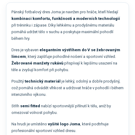
Pánský fotbalový dres Joma je navržen pro hráče, kteří hledají
kombinaci komfortu, funkčnosti a moderních technologií
při tréninku i zápase. Díky lehkému a prodyšnému materiálu
pomáhá udržet tělo v suchu a poskytuje maximální pohodlí
během hry.
Dres je vybaven
elegantním výstřihem do V se žebrovaným
límcem
, který zajišťuje pohodlné nošení a sportovní vzhled.
Žebrované manžety rukávů
přispívají k lepšímu usazení na
těle a zvyšují komfort při pohybu.
Použitý
technický materiál
je lehký, odolný a dobře prodyšný,
což pomáhá odvádět vlhkost a udržovat hráče v pohodlí i během
intenzivního výkonu.
Střih
semi fitted
nabízí sportovnější přilnutí k tělu, aniž by
omezoval volnost pohybu.
Na hrudi je umístěno
vyšité logo Joma
, které podtrhuje
profesionální sportovní vzhled dresu.