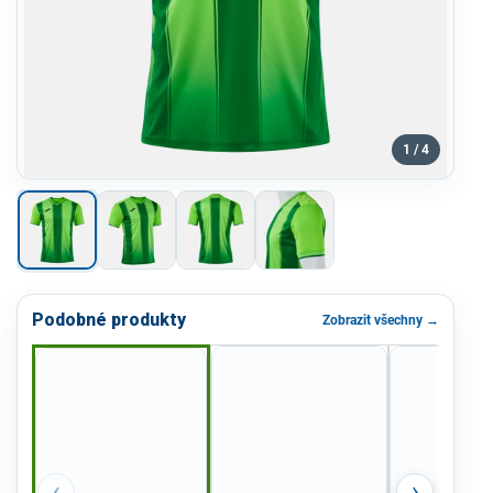
1 / 4
Podobné produkty
Zobrazit všechny →
‹
›