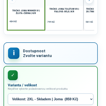
TRIČKO JOMA TOLETUM VII |
TRIČKO JOMA CH
TRIČKO JOMA WINNER IV |
FIALOVÁ-BÍLÁ | K/R
20 | TMAVĚ MODRÁ
ŽLUTÁ-ČERNÁ | K/R
| K/R
484 Kč
799 Kč
581 Kč
Varianta / velikost
Nejdříve vyberte požadovanou velikost produktu