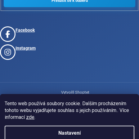
Facebook
Instagram
Vytvořil Shoptet
Tento web používá soubory cookie. Dalším procházením
tohoto webu vyjadřujete souhlas s jejich používáním.. Více
Copyright 2026
www.josport.cz
. Všechna práva vyhrazena.
informací
zde
.
Nastavení