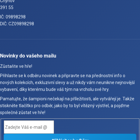
Chýnov
391 55
IČ: 09898298
DIČ: CZ09898298
Novinky do vašeho mailu
Zůstaňte ve hře!
Přihlaste se k odběru novinek a připravte se na přednostní info o
nových kolekcích, exkluzivní slevy a už nikdy vám neunikne nejnovější
vybavení, díky kterému bude váš tým na vrcholu své hry.
Pamatujte, že šampioni nečekají na příležitosti, ale vytvářejí je. Takže
stiskněte tlačítko pro odběr, jako by to byl vítězný výstřel, a pojďme
společně zůstat ve hře!