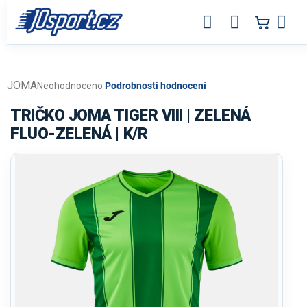
Přejít
na
obsah
JOMA
Průměrné
Neohodnoceno
Podrobnosti hodnocení
hodnocení
produktu
TRIČKO JOMA TIGER VIII | ZELENÁ
je
FLUO-ZELENÁ | K/R
0,0
z
5
hvězdiček.