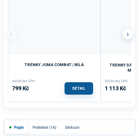
‹
›
TRENKY JOMA COMBAT | BÍLÁ
TRENKY DÁMSK
MODR
660 Kč bez DPH
920 Kč bez DPH
799 Kč
1 113 Kč
DETAIL
Popis
Podobné (16)
Diskuze