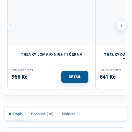
‹
›
TRENKY JOMA R-NIGHT | ČERNÁ
TRENKY DÁMSK
TYR
790 Kč bez DPH
530 Kč bez DPH
956 Kč
641 Kč
DETAIL
Popis
Podobné (16)
Diskuze