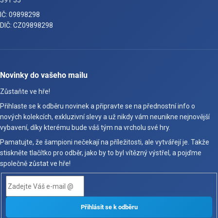
391 55
IČ: 09898298
DIČ: CZ09898298
Novinky do vašeho mailu
Zůstaňte ve hře!
Přihlaste se k odběru novinek a připravte se na přednostní info o
nových kolekcích, exkluzivní slevy a už nikdy vám neunikne nejnovější
vybavení, díky kterému bude váš tým na vrcholu své hry.
Pamatujte, že šampioni nečekají na příležitosti, ale vytvářejí je. Takže
stiskněte tlačítko pro odběr, jako by to byl vítězný výstřel, a pojďme
společně zůstat ve hře!