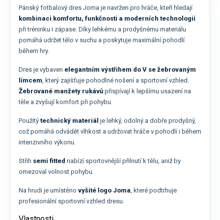
Pánský fotbalový dres Joma je navržen pro hráče, kteří hledají
kombinaci komfortu, funkčnosti a moderních technologií
při tréninku i zápase. Díky lehkému a prodyšnému materiálu
pomáhá udržet tělo v suchu a poskytuje maximální pohodlí
během hry.
Dres je vybaven
elegantním výstřihem do V se žebrovaným
límcem
, který zajišťuje pohodlné nošení a sportovní vzhled.
Žebrované manžety rukávů
přispívají k lepšímu usazení na
těle a zvyšují komfort při pohybu.
Použitý
technický materiál
je lehký, odolný a dobře prodyšný,
což pomáhá odvádět vlhkost a udržovat hráče v pohodlí i během
intenzivního výkonu.
Střih
semi fitted
nabízí sportovnější přilnutí k tělu, aniž by
omezoval volnost pohybu.
Na hrudi je umístěno
vyšité logo Joma
, které podtrhuje
profesionální sportovní vzhled dresu.
Vlastnosti