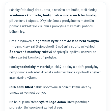
Pánský fotbalový dres Joma je navržen pro hráče, kteří hledají
kombinaci komfortu, funkčnosti a moderních technologií
při tréninku i zápase. Díky lehkému a prodyšnému materiálu
pomáhá udržet tělo v suchu a poskytuje maximální pohodlí
během hry.
Dres je vybaven
elegantním výstřihem do V se žebrovaným
límcem
, který zajišťuje pohodlné nošení a sportovní vzhled.
Žebrované manžety rukávů
přispívají k lepšímu usazení na
těle a zvyšují komfort při pohybu.
Použitý
technický materiál
je lehký, odolný a dobře prodyšný,
což pomáhá odvádět vlhkost a udržovat hráče v pohodlí i během
intenzivního výkonu.
Střih
semi fitted
nabízí sportovnější přilnutí k tělu, aniž by
omezoval volnost pohybu.
Na hrudi je umístěno
vyšité logo Joma
, které podtrhuje
profesionální sportovní vzhled dresu.