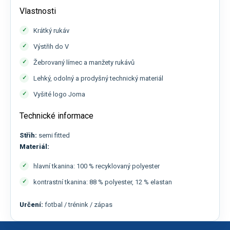
Vlastnosti
Krátký rukáv
Výstřih do V
Žebrovaný límec a manžety rukávů
Lehký, odolný a prodyšný technický materiál
Vyšité logo Joma
Technické informace
Střih:
semi fitted
Materiál:
hlavní tkanina: 100 % recyklovaný polyester
kontrastní tkanina: 88 % polyester, 12 % elastan
Určení:
fotbal / trénink / zápas