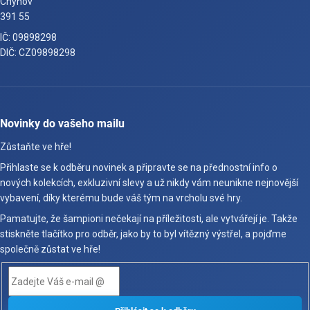
Chýnov
391 55
IČ: 09898298
DIČ: CZ09898298
Novinky do vašeho mailu
Zůstaňte ve hře!
Přihlaste se k odběru novinek a připravte se na přednostní info o
nových kolekcích, exkluzivní slevy a už nikdy vám neunikne nejnovější
vybavení, díky kterému bude váš tým na vrcholu své hry.
Pamatujte, že šampioni nečekají na příležitosti, ale vytvářejí je. Takže
stiskněte tlačítko pro odběr, jako by to byl vítězný výstřel, a pojďme
společně zůstat ve hře!