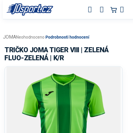
Přejít
na
obsah
JOMA
Průměrné
Neohodnoceno
Podrobnosti hodnocení
hodnocení
produktu
TRIČKO JOMA TIGER VIII | ZELENÁ
je
FLUO-ZELENÁ | K/R
0,0
z
5
hvězdiček.