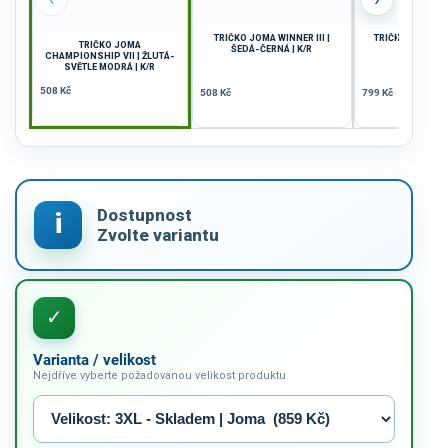
TRIČKO JOMA WINNER III |
TRIČKO JOMA TO
TRIČKO JOMA
ŠEDÁ-ČERNÁ | K/R
FIALOVÁ |
CHAMPIONSHIP VII | ŽLUTÁ-
SVĚTLE MODRÁ | K/R
508 Kč
508 Kč
799 Kč
Varianta / velikost
Nejdříve vyberte požadovanou velikost produktu