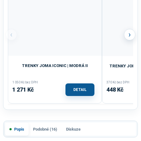
‹
›
TRENKY JOMA ICONIC | MODRÁ II
TRENKY JOMA T
1 050 Kč bez DPH
370 Kč bez DPH
1 271 Kč
448 Kč
DETAIL
Popis
Podobné (16)
Diskuze