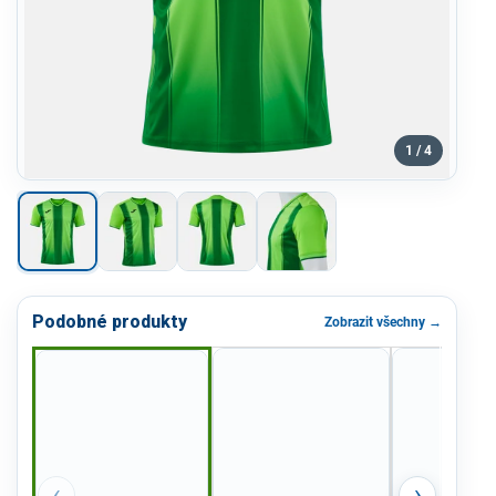
1 / 4
Podobné produkty
Zobrazit všechny →
‹
›