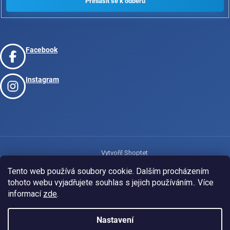
Facebook
Instagram
Vytvořil Shoptet
Tento web používá soubory cookie. Dalším procházením
tohoto webu vyjadřujete souhlas s jejich používáním.. Více
Copyright 2026
www.josport.cz
. Všechna práva vyhrazena.
informací
zde
.
Nastavení