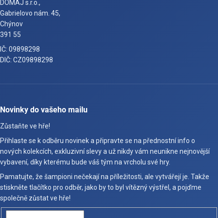
DOMAJ s.r.o.,
Gabrielovo nám. 45,
Chýnov
391 55
IČ: 09898298
DIČ: CZ09898298
Novinky do vašeho mailu
Zůstaňte ve hře!
Přihlaste se k odběru novinek a připravte se na přednostní info o
nových kolekcích, exkluzivní slevy a už nikdy vám neunikne nejnovější
vybavení, díky kterému bude váš tým na vrcholu své hry.
Pamatujte, že šampioni nečekají na příležitosti, ale vytvářejí je. Takže
stiskněte tlačítko pro odběr, jako by to byl vítězný výstřel, a pojďme
společně zůstat ve hře!