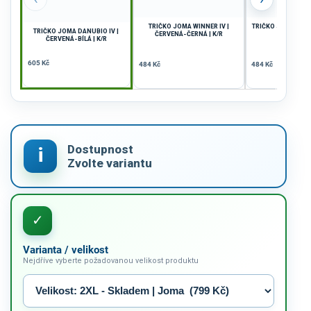
TRIČKO JOMA WINNER IV |
TRIČKO JOMA CAN
TRIČKO JOMA DANUBIO IV |
ČERVENÁ-ČERNÁ | K/R
| K/R
ČERVENÁ-BÍLÁ | K/R
605 Kč
484 Kč
484 Kč
Varianta / velikost
Nejdříve vyberte požadovanou velikost produktu