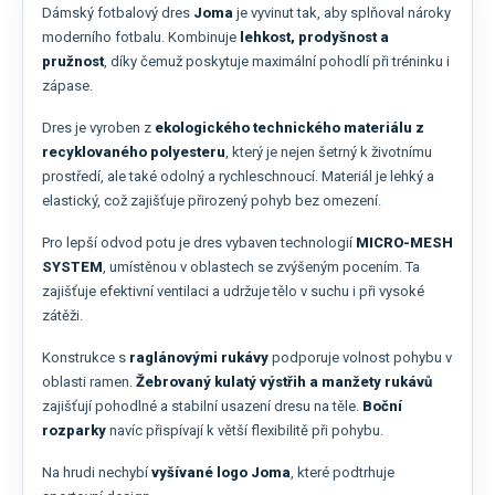
Dámský fotbalový dres
Joma
je vyvinut tak, aby splňoval nároky
moderního fotbalu. Kombinuje
lehkost, prodyšnost a
pružnost
, díky čemuž poskytuje maximální pohodlí při tréninku i
zápase.
Dres je vyroben z
ekologického technického materiálu z
recyklovaného polyesteru
, který je nejen šetrný k životnímu
prostředí, ale také odolný a rychleschnoucí. Materiál je lehký a
elastický, což zajišťuje přirozený pohyb bez omezení.
Pro lepší odvod potu je dres vybaven technologií
MICRO-MESH
SYSTEM
, umístěnou v oblastech se zvýšeným pocením. Ta
zajišťuje efektivní ventilaci a udržuje tělo v suchu i při vysoké
zátěži.
Konstrukce s
raglánovými rukávy
podporuje volnost pohybu v
oblasti ramen.
Žebrovaný kulatý výstřih a manžety rukávů
zajišťují pohodlné a stabilní usazení dresu na těle.
Boční
rozparky
navíc přispívají k větší flexibilitě při pohybu.
Na hrudi nechybí
vyšívané logo Joma
, které podtrhuje