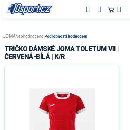
Přejít
na
obsah
JOMA
Průměrné
Neohodnoceno
Podrobnosti hodnocení
hodnocení
produktu
TRIČKO DÁMSKÉ JOMA TOLETUM VII |
je
ČERVENÁ-BÍLÁ | K/R
0,0
z
5
hvězdiček.