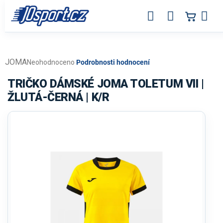
Přejít
na
obsah
JOMA
Průměrné
Neohodnoceno
Podrobnosti hodnocení
hodnocení
produktu
TRIČKO DÁMSKÉ JOMA TOLETUM VII |
je
ŽLUTÁ-ČERNÁ | K/R
0,0
z
5
hvězdiček.