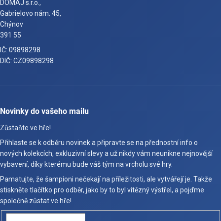
DOMAJ s.r.o.,
Gabrielovo nám. 45,
Chýnov
391 55
IČ: 09898298
DIČ: CZ09898298
Novinky do vašeho mailu
Zůstaňte ve hře!
Přihlaste se k odběru novinek a připravte se na přednostní info o
nových kolekcích, exkluzivní slevy a už nikdy vám neunikne nejnovější
vybavení, díky kterému bude váš tým na vrcholu své hry.
Pamatujte, že šampioni nečekají na příležitosti, ale vytvářejí je. Takže
stiskněte tlačítko pro odběr, jako by to byl vítězný výstřel, a pojďme
společně zůstat ve hře!