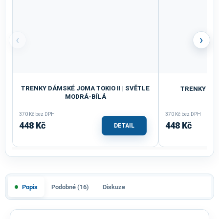
‹
›
TRENKY DÁMSKÉ JOMA TOKIO II | SVĚTLE
TRENKY DÁM
MODRÁ-BÍLÁ
ČE
370 Kč bez DPH
370 Kč bez DPH
448 Kč
448 Kč
DETAIL
Popis
Podobné (16)
Diskuze