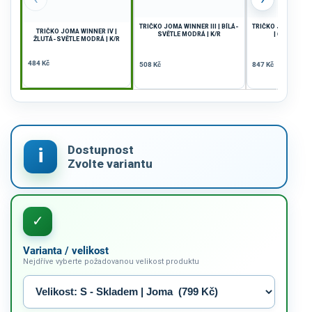
TRIČKO JOMA WINNER III | BÍLÁ-
TRIČKO JOMA EC
TRIČKO JOMA WINNER IV |
SVĚTLE MODRÁ | K/R
| ČERNÁ-BÍLÁ
ŽLUTÁ-SVĚTLE MODRÁ | K/R
484 Kč
508 Kč
847 Kč
Varianta / velikost
Nejdříve vyberte požadovanou velikost produktu