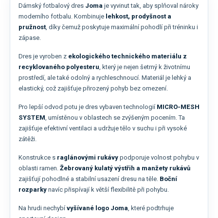
Dámský fotbalový dres
Joma
je vyvinut tak, aby splňoval nároky
moderního fotbalu. Kombinuje
lehkost, prodyšnost a
pružnost
, díky čemuž poskytuje maximální pohodlí při tréninku i
zápase.
Dres je vyroben z
ekologického technického materiálu z
recyklovaného polyesteru
, který je nejen šetrný k životnímu
prostředí, ale také odolný a rychleschnoucí. Materiál je lehký a
elastický, což zajišťuje přirozený pohyb bez omezení.
Pro lepší odvod potu je dres vybaven technologií
MICRO-MESH
SYSTEM
, umístěnou v oblastech se zvýšeným pocením. Ta
zajišťuje efektivní ventilaci a udržuje tělo v suchu i při vysoké
zátěži.
Konstrukce s
raglánovými rukávy
podporuje volnost pohybu v
oblasti ramen.
Žebrovaný kulatý výstřih a manžety rukávů
zajišťují pohodlné a stabilní usazení dresu na těle.
Boční
rozparky
navíc přispívají k větší flexibilitě při pohybu.
Na hrudi nechybí
vyšívané logo Joma
, které podtrhuje