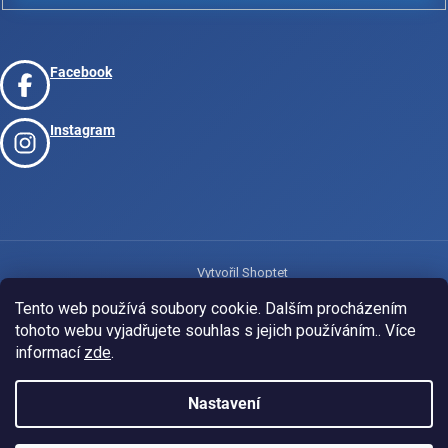
Facebook
Instagram
Vytvořil Shoptet
Tento web používá soubory cookie. Dalším procházením
tohoto webu vyjadřujete souhlas s jejich používáním.. Více
Copyright 2026
www.josport.cz
. Všechna práva vyhrazena.
informací
zde
.
Nastavení