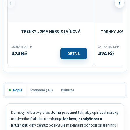
‹
›
TRENKY JOMA HEROIC | VÍNOVÁ
TRENKY JOMA H
350 Kč bez DPH
350 Kč bez DPH
424 Kč
424 Kč
DETAIL
Popis
Podobné (16)
Diskuze
Dámský fotbalový dres
Joma
je vyvinut tak, aby splňoval nároky
moderního fotbalu. Kombinuje
lehkost, prodyšnost a
pružnost
, díky čemuž poskytuje maximální pohodlí při tréninku i