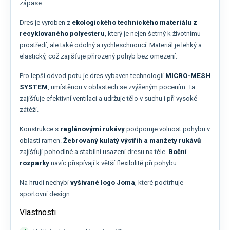
zápase.
Dres je vyroben z
ekologického technického materiálu z
recyklovaného polyesteru
, který je nejen šetrný k životnímu
prostředí, ale také odolný a rychleschnoucí. Materiál je lehký a
elastický, což zajišťuje přirozený pohyb bez omezení.
Pro lepší odvod potu je dres vybaven technologií
MICRO-MESH
SYSTEM
, umístěnou v oblastech se zvýšeným pocením. Ta
zajišťuje efektivní ventilaci a udržuje tělo v suchu i při vysoké
zátěži.
Konstrukce s
raglánovými rukávy
podporuje volnost pohybu v
oblasti ramen.
Žebrovaný kulatý výstřih a manžety rukávů
zajišťují pohodlné a stabilní usazení dresu na těle.
Boční
rozparky
navíc přispívají k větší flexibilitě při pohybu.
Na hrudi nechybí
vyšívané logo Joma
, které podtrhuje
sportovní design.
Vlastnosti