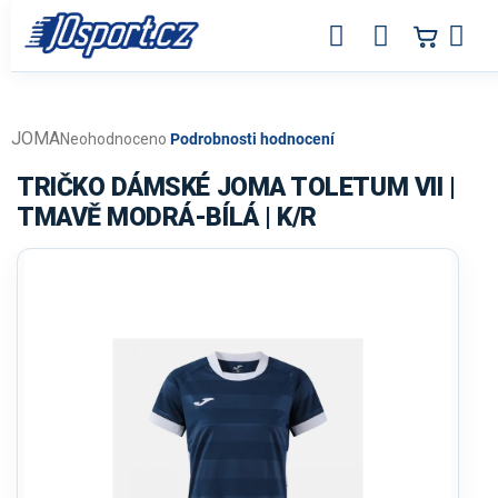
Přejít
na
obsah
JOMA
Průměrné
Neohodnoceno
Podrobnosti hodnocení
hodnocení
produktu
TRIČKO DÁMSKÉ JOMA TOLETUM VII |
je
TMAVĚ MODRÁ-BÍLÁ | K/R
0,0
z
5
hvězdiček.