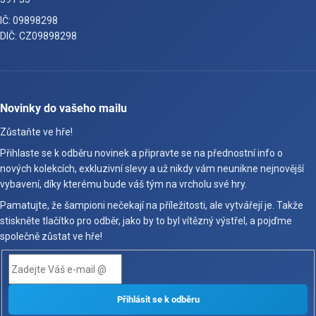
IČ: 09898298
DIČ: CZ09898298
Novinky do vašeho mailu
Zůstaňte ve hře!
Přihlaste se k odběru novinek a připravte se na přednostní info o
nových kolekcích, exkluzivní slevy a už nikdy vám neunikne nejnovější
vybavení, díky kterému bude váš tým na vrcholu své hry.
Pamatujte, že šampioni nečekají na příležitosti, ale vytvářejí je. Takže
stiskněte tlačítko pro odběr, jako by to byl vítězný výstřel, a pojďme
společně zůstat ve hře!