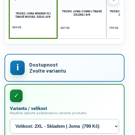
TRIČKO JOMA COMBI | TMAVĚ
TRIČKO JOMA INTE
TRIČKO JOMA WINNER IV |
ZELENÁ | K/R
ZELENÁ-BÍLÁ
TMAVĚ MODRÁ-ŠEDÁ | K/R
484 Kč
387 Kč
799 Kč
Varianta / velikost
Nejdříve vyberte požadovanou variantu produktu