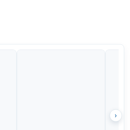
Kč
799 Kč
847 Kč
484 Kč
›