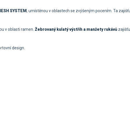
MESH SYSTEM
, umístěnou v oblastech se zvýšeným pocením. Ta zajišťuje 
bu v oblasti ramen.
Žebrovaný kulatý výstřih a manžety rukávů
zajišťu
ortovní design.