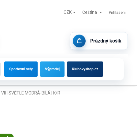
CZK
Čeština
Fotbalové branky, střídačky a vybavení hřišť
Kontakty
Přihlášení
Prázdný košík
NÁKUPNÍ
KOŠÍK
Sportovní sety
Výprodej
Klubovyshop.cz
I | SVĚTLE MODRÁ-BÍLÁ | K/R