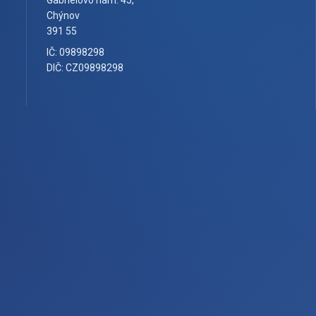
Gabrielovo nám. 45,
Chýnov
391 55
IČ: 09898298
DIČ: CZ09898298