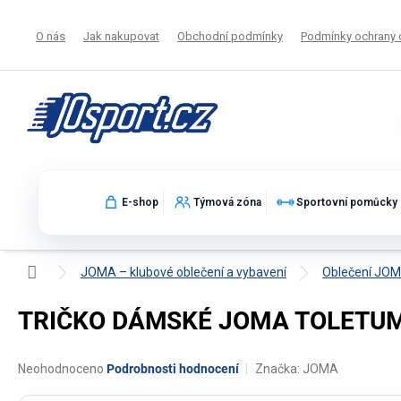
Přejít
na
O nás
Jak nakupovat
Obchodní podmínky
Podmínky ochrany 
obsah
E-shop
Týmová zóna
Sportovní pomůcky
Domů
JOMA – klubové oblečení a vybavení
Oblečení JO
TRIČKO DÁMSKÉ JOMA TOLETUM V
Průměrné
Neohodnoceno
Podrobnosti hodnocení
Značka:
JOMA
hodnocení