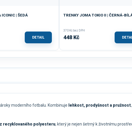
ICONIC | ŠEDÁ
TRENKY JOMA TOKIO II | ČERNÁ-BÍL
370 Kč bez DPH
448 Kč
DETAIL
DETA
l nároky moderního fotbalu. Kombinuje
lehkost, prodyšnost a pružnost
z recyklovaného polyesteru
, který je nejen šetrný k životnímu prostře