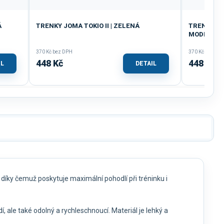
Á
TRENKY JOMA TOKIO II | ZELENÁ
TRENKY DÁ
MODRÁ
370 Kč bez DPH
370 Kč bez DP
448 Kč
448 Kč
IL
DETAIL
, díky čemuž poskytuje maximální pohodlí při tréninku i
dí, ale také odolný a rychleschnoucí. Materiál je lehký a