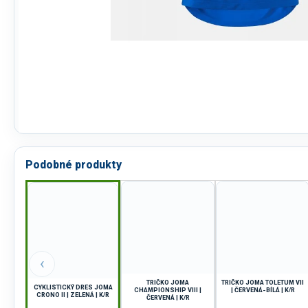
Podobné produkty
‹
TRIČKO JOMA
TRIČKO JOMA TOLETUM VII
CYKLISTICKÝ DRES JOMA
CHAMPIONSHIP VIII |
| ČERVENÁ-BÍLÁ | K/R
CRONO II | ZELENÁ | K/R
ČERVENÁ | K/R