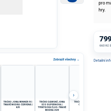
pro m
hry.
799
660 Kč
Měrná
cena:
Zobrazit všechny →
Detailní i
›
TRIČKO JOMA WINNER IV |
TRIČKO DÁMSKÉ JOMA
TRIČKO JOMA LION II |
TR
TMAVĚ MODRÁ-ČERVENÁ |
ECO SUPERNOVA |
ČERVENÁ | K/R
K/R
TYRKYSOVÁ FLUO-TMAVĚ
Č
MODRÁ | K/R