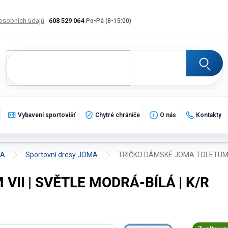
osobních údajů
608 529 064
Výměna, vrácení a reklamace zboží
Katalogy
Potisk
Vybavení sportovišť
Chytré chrániče
O nás
Kontakty
MA
Sportovní dresy JOMA
TRIČKO DÁMSKÉ JOMA TOLETUM VI
II | SVĚTLE MODRÁ-BÍLÁ | K/R