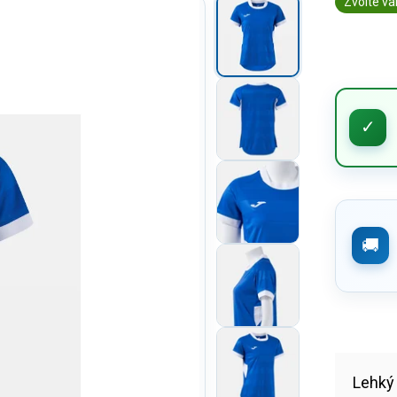
Zvolte va
Lehký