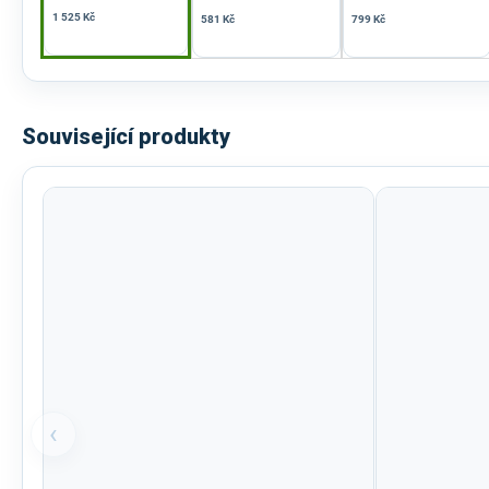
1 525 Kč
581 Kč
799 Kč
Související produkty
‹