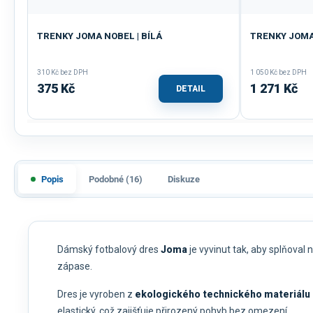
TRENKY JOMA NOBEL | BÍLÁ
TRENKY JOMA 
310 Kč bez DPH
1 050 Kč bez DPH
375 Kč
1 271 Kč
DETAIL
Popis
Podobné (16)
Diskuze
Dámský fotbalový dres
Joma
je vyvinut tak, aby splňova
zápase.
Dres je vyroben z
ekologického technického materiálu 
elastický, což zajišťuje přirozený pohyb bez omezení.