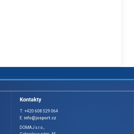
Kontakty
T: +420 608 529 064
E:
info@josport.cz
DOMAJ s.r.o.,