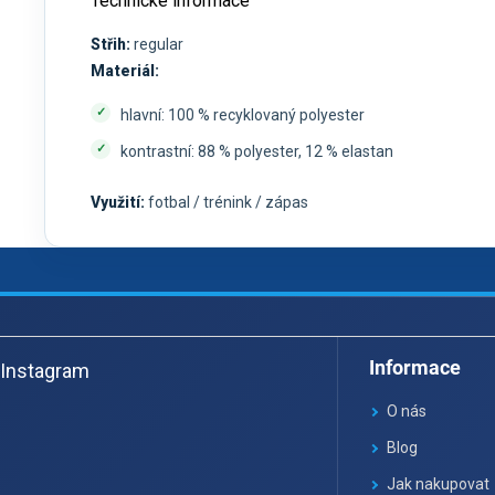
Technické informace
Střih:
regular
Materiál:
hlavní: 100 % recyklovaný polyester
kontrastní: 88 % polyester, 12 % elastan
Využití:
fotbal / trénink / zápas
Z
á
Informace
Instagram
p
a
O nás
t
Blog
í
Jak nakupovat