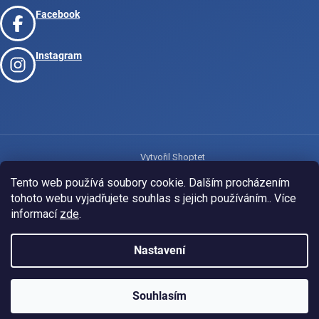
Facebook
Instagram
Vytvořil Shoptet
Tento web používá soubory cookie. Dalším procházením
tohoto webu vyjadřujete souhlas s jejich používáním.. Více
Copyright 2026
www.josport.cz
. Všechna práva vyhrazena.
informací
zde
.
Nastavení
Souhlasím
KLUBOVÁ NABÍDKA
⚡
ZDARMA
Ozveme se do 24 hodin