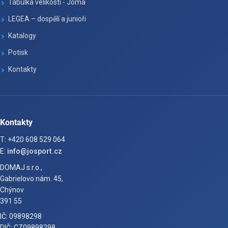
Tabulka velikosti - Joma
LEGEA – dospělí a junioři
Katalogy
Potisk
Kontakty
Kontakty
T: +420 608 529 064
E:
info@josport.cz
DOMAJ s.r.o.,
Gabrielovo nám. 45,
Chýnov
391 55
IČ: 09898298
DIČ: CZ09898298