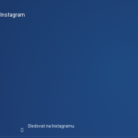
á
p
Instagram
a
t
í
Sledovat na Instagramu