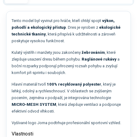
Tento model byl vyvinut pro hráče, kteří chtějí spojit
výkon,
pohodlí a ekologický přístup
. Dres je vyroben z
ekologické
technické tkaniny
, která přispívá k udržitelnosti a zároveň
poskytuje vysokou funkčnost.
Kulatý výstřih i manžety jsou zakončeny
žebrováním
, které
zlepšuje usazení dresu během pohybu.
Raglánové rukávy
a
boční rozparky podporují přirozený rozsah pohybu a zvyšují
komfort při sprintu i soubojích.
Hlavní materiál tvoří
100% recyklovaný polyester
, který je
lehký, odolný a rychleschnoucí. V oblastech se zvýšeným
pocením, zejména v podpaží, je integrována technologie
MICRO-MESH SYSTEM
, která zlepšuje ventilaci a podporuje
efektivní odvod vlhkosti.
Vyšívané logo Joma podtrhuje profesionální sportovní vzhled.
Vlastnosti