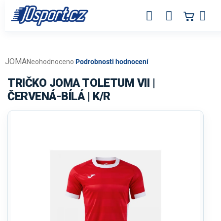
Přejít
na
obsah
JOMA
Průměrné
Neohodnoceno
Podrobnosti hodnocení
hodnocení
produktu
TRIČKO JOMA TOLETUM VII |
je
ČERVENÁ-BÍLÁ | K/R
0,0
z
5
hvězdiček.