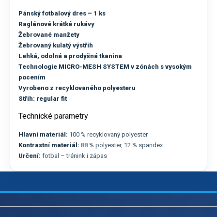
Pánský fotbalový dres – 1 ks
Raglánové krátké rukávy
Žebrované manžety
Žebrovaný kulatý výstřih
Lehká, odolná a prodyšná tkanina
Technologie MICRO-MESH SYSTEM v zónách s vysokým
pocením
Vyrobeno z recyklovaného polyesteru
Střih: regular fit
Technické parametry
Hlavní materiál:
100 % recyklovaný polyester
Kontrastní materiál:
88 % polyester, 12 % spandex
Určení:
fotbal – trénink i zápas
Z