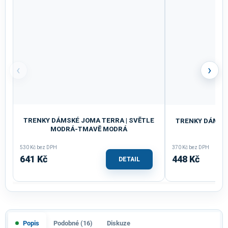
‹
›
TRENKY DÁMSKÉ JOMA TERRA | SVĚTLE
TRENKY DÁMSKÉ
MODRÁ-TMAVĚ MODRÁ
M
530 Kč bez DPH
370 Kč bez DPH
641 Kč
448 Kč
DETAIL
Popis
Podobné (16)
Diskuze