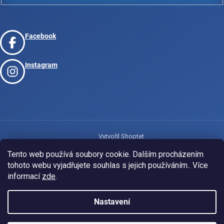
Facebook
Instagram
Vytvořil Shoptet
Tento web používá soubory cookie. Dalším procházením
tohoto webu vyjadřujete souhlas s jejich používáním.. Více
Copyright 2026
www.josport.cz
. Všechna práva vyhrazena.
informací
zde
.
Nastavení