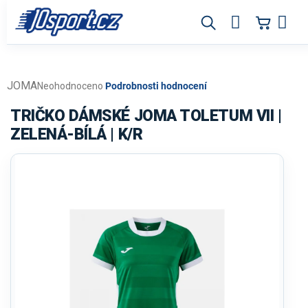
Přejít
na
obsah
JOMA
Průměrné
Neohodnoceno
Podrobnosti hodnocení
hodnocení
produktu
TRIČKO DÁMSKÉ JOMA TOLETUM VII |
je
ZELENÁ-BÍLÁ | K/R
0,0
z
5
hvězdiček.