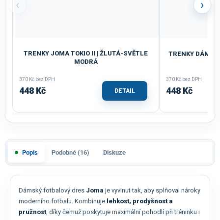
‹
›
TRENKY JOMA TOKIO II | ŽLUTÁ-SVĚTLE
TRENKY DÁMSKÉ 
MODRÁ
M
370 Kč bez DPH
370 Kč bez DPH
448 Kč
448 Kč
DETAIL
Popis
Podobné (16)
Diskuze
Dámský fotbalový dres
Joma
je vyvinut tak, aby splňoval nároky
moderního fotbalu. Kombinuje
lehkost, prodyšnost a
pružnost
, díky čemuž poskytuje maximální pohodlí při tréninku i