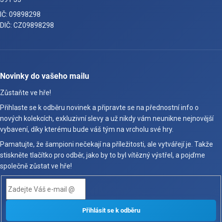
IČ: 09898298
DIČ: CZ09898298
Novinky do vašeho mailu
Zůstaňte ve hře!
Přihlaste se k odběru novinek a připravte se na přednostní info o
nových kolekcích, exkluzivní slevy a už nikdy vám neunikne nejnovější
vybavení, díky kterému bude váš tým na vrcholu své hry.
Pamatujte, že šampioni nečekají na příležitosti, ale vytvářejí je. Takže
stiskněte tlačítko pro odběr, jako by to byl vítězný výstřel, a pojďme
společně zůstat ve hře!