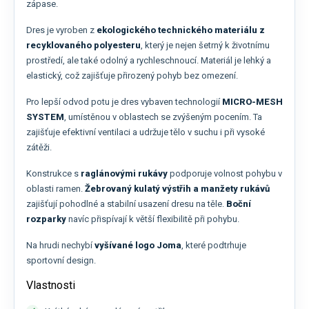
zápase.
Dres je vyroben z
ekologického technického materiálu z
recyklovaného polyesteru
, který je nejen šetrný k životnímu
prostředí, ale také odolný a rychleschnoucí. Materiál je lehký a
elastický, což zajišťuje přirozený pohyb bez omezení.
Pro lepší odvod potu je dres vybaven technologií
MICRO-MESH
SYSTEM
, umístěnou v oblastech se zvýšeným pocením. Ta
zajišťuje efektivní ventilaci a udržuje tělo v suchu i při vysoké
zátěži.
Konstrukce s
raglánovými rukávy
podporuje volnost pohybu v
oblasti ramen.
Žebrovaný kulatý výstřih a manžety rukávů
zajišťují pohodlné a stabilní usazení dresu na těle.
Boční
rozparky
navíc přispívají k větší flexibilitě při pohybu.
Na hrudi nechybí
vyšívané logo Joma
, které podtrhuje
sportovní design.
Vlastnosti