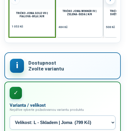
TRIČKO JOMA WINNER IV |
TRIČKO JOMA WI
TRIČKO JOMA GOLD VII |
ZELENÁ-ŠEDÁ | K/R
SVĚTLE MODRÁ-B
FIALOVÁ-BÍLÁ | K/R
1 053 Kč
484 Kč
508 Kč
Varianta / velikost
Nejdříve vyberte požadovanou variantu produktu