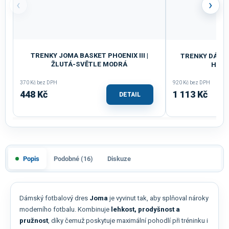
‹
›
TRENKY JOMA BASKET PHOENIX III |
TRENKY DÁMSK
ŽLUTÁ-SVĚTLE MODRÁ
HNĚD
370 Kč bez DPH
920 Kč bez DPH
448 Kč
1 113 Kč
DETAIL
Popis
Podobné (16)
Diskuze
Dámský fotbalový dres
Joma
je vyvinut tak, aby splňoval nároky
moderního fotbalu. Kombinuje
lehkost, prodyšnost a
pružnost
, díky čemuž poskytuje maximální pohodlí při tréninku i