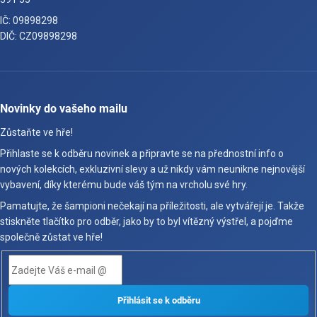
IČ: 09898298
DIČ: CZ09898298
Novinky do vašeho mailu
Zůstaňte ve hře!
Přihlaste se k odběru novinek a připravte se na přednostní info o
nových kolekcích, exkluzivní slevy a už nikdy vám neunikne nejnovější
vybavení, díky kterému bude váš tým na vrcholu své hry.
Pamatujte, že šampioni nečekají na příležitosti, ale vytvářejí je. Takže
stiskněte tlačítko pro odběr, jako by to byl vítězný výstřel, a pojďme
společně zůstat ve hře!