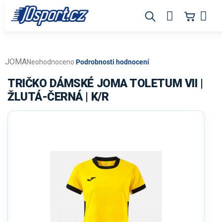
Přejít
na
obsah
JOMA
Průměrné
Neohodnoceno
Podrobnosti hodnocení
hodnocení
produktu
TRIČKO DÁMSKÉ JOMA TOLETUM VII |
je
ŽLUTÁ-ČERNÁ | K/R
0,0
z
5
hvězdiček.