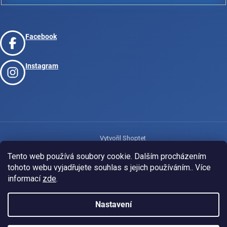
Facebook
Instagram
Vytvořil Shoptet
Tento web používá soubory cookie. Dalším procházením
tohoto webu vyjadřujete souhlas s jejich používáním.. Více
Copyright 2026
www.josport.cz
. Všechna práva vyhrazena.
informací
zde
.
Nastavení