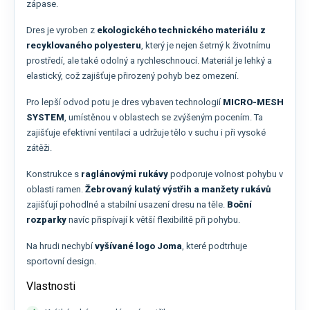
zápase.
Dres je vyroben z
ekologického technického materiálu z
recyklovaného polyesteru
, který je nejen šetrný k životnímu
prostředí, ale také odolný a rychleschnoucí. Materiál je lehký a
elastický, což zajišťuje přirozený pohyb bez omezení.
Pro lepší odvod potu je dres vybaven technologií
MICRO-MESH
SYSTEM
, umístěnou v oblastech se zvýšeným pocením. Ta
zajišťuje efektivní ventilaci a udržuje tělo v suchu i při vysoké
zátěži.
Konstrukce s
raglánovými rukávy
podporuje volnost pohybu v
oblasti ramen.
Žebrovaný kulatý výstřih a manžety rukávů
zajišťují pohodlné a stabilní usazení dresu na těle.
Boční
rozparky
navíc přispívají k větší flexibilitě při pohybu.
Na hrudi nechybí
vyšívané logo Joma
, které podtrhuje
sportovní design.
Vlastnosti