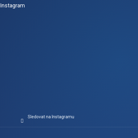
p
Instagram
a
t
í
Sledovat na Instagramu