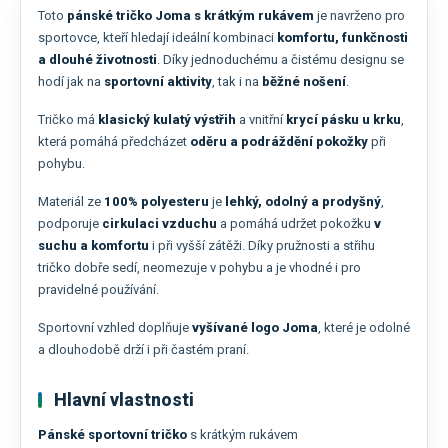
Toto
pánské tričko Joma s krátkým rukávem
je navrženo pro
sportovce, kteří hledají ideální kombinaci
komfortu, funkčnosti
a dlouhé životnosti
. Díky jednoduchému a čistému designu se
hodí jak na
sportovní aktivity
, tak i na
běžné nošení
.
Tričko má
klasický kulatý výstřih
a vnitřní
krycí pásku u krku
,
která pomáhá předcházet
oděru a podráždění pokožky
při
pohybu.
Materiál ze
100% polyesteru
je
lehký, odolný a prodyšný
,
podporuje
cirkulaci vzduchu
a pomáhá udržet pokožku
v
suchu a komfortu
i při vyšší zátěži. Díky pružnosti a střihu
tričko dobře sedí, neomezuje v pohybu a je vhodné i pro
pravidelné používání.
Sportovní vzhled doplňuje
vyšívané logo Joma
, které je odolné
a dlouhodobě drží i při častém praní.
Hlavní vlastnosti
Pánské sportovní tričko
s krátkým rukávem