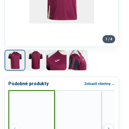
1 / 4
Podobné produkty
Zobrazit všechny →
‹
›