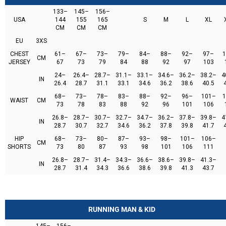
133–
145–
156–
USA
144
155
165
S
M
L
XL
CM
CM
CM
EU
3XS
CHEST
61–
67–
73–
79–
84–
88–
92–
97–
1
CM
JERSEY
67
73
79
84
88
92
97
103
24–
26.4–
28.7–
31.1–
33.1–
34.6–
36.2–
38.2–
4
IN
26.4
28.7
31.1
33.1
34.6
36.2
38.6
40.5
68–
73–
78–
83–
88–
92–
96–
101–
1
WAIST
CM
73
78
83
88
92
96
101
106
26.8–
28.7–
30.7–
32.7–
34.7–
36.2–
37.8–
39.8–
4
IN
28.7
30.7
32.7
34.6
36.2
37.8
39.8
41.7
HIP
68–
73–
80–
87–
93–
98–
101–
106–
CM
SHORTS
73
80
87
93
98
101
106
111
26.8–
28.7–
31.4–
34.3–
36.6–
38.6–
39.8–
41.3–
IN
28.7
31.4
34.3
36.6
38.6
39.8
41.3
43.7
RUNNING MAN & KID