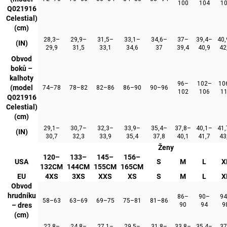
100
104
1
Q021916
Celestial)
(cm)
28,3–
29,9–
31,5–
33,1–
34,6–
37–
39,4–
40
(IN)
29,9
31,5
33,1
34,6
37
39,4
40,9
42
Obvod
boků –
kalhoty
96–
102–
10
(model
74–78
78–82
82–86
86–90
90–96
102
106
1
Q021916
Celestial)
(cm)
29,1–
30,7–
32,3–
33,9–
35,4–
37,8–
40,1–
41
(IN)
30,7
32,3
33,9
35,4
37,8
40,1
41,7
43
Ženy
120–
133–
145–
156–
USA
S
M
L
X
132CM
144CM
155CM
165CM
EU
4XS
3XS
XXS
XS
S
M
L
X
Obvod
hrudníku
86–
90–
9
58–63
63–69
69–75
75–81
81–86
– dres
90
94
9
(cm)
22,8–
24,8–
27,1–
29,5–
31,8–
33,8–
35,4–
3