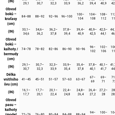
(IN)
29,1
30,7
32,3
33,9
36,2
39,4
40,9
42
Obvod
boků –
100–
104–
108–
11
84–88
88–92
92–96
96–100
kraťasy
104
108
112
1
(cm)
33,1–
34,6–
36,2–
37,8–
39,4–
40,9–
42,5–
44
(IN)
34,6
36,2
37,8
39,4
40,9
42,5
44,1
46
Obvod
boků –
96–
102–
10
kalhoty /
74–78
78–82
82–86
86–90
90–96
102
106
1
bermudy
(cm)
29,1–
30,7–
32,3–
33,9–
35,4–
37,8–
40,1–
41
(IN)
30,7
32,3
33,9
35,4
37,8
40,1
41,7
44
Délka
67–
69–
7
vnitřního
41–45
45–51
51–57
57–63
63–67
69
71
7
švu (cm)
16,1–
17,7–
20,1–
22,4–
24,8–
26,4–
27,2–
2
(IN)
17,7
20,1
22,4
24,8
26,4
27,2
28
28
Obvod
pasu –
kalhoty
94–
100–
10
(model
72–76
76–80
80–84
84–88
88–94