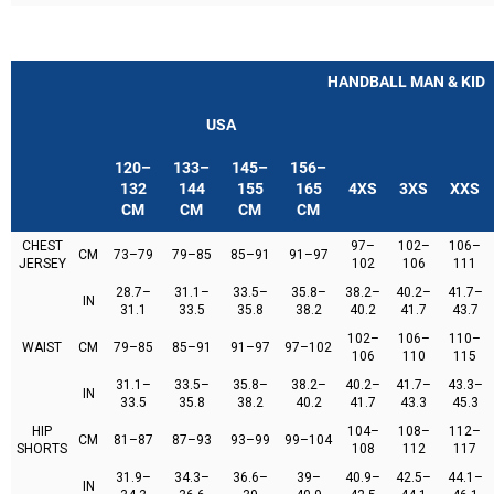
HANDBALL MAN & KID
USA
120–
133–
145–
156–
132
144
155
165
4XS
3XS
XXS
CM
CM
CM
CM
CHEST
97–
102–
106–
CM
73–79
79–85
85–91
91–97
JERSEY
102
106
111
28.7–
31.1–
33.5–
35.8–
38.2–
40.2–
41.7–
IN
31.1
33.5
35.8
38.2
40.2
41.7
43.7
102–
106–
110–
WAIST
CM
79–85
85–91
91–97
97–102
106
110
115
31.1–
33.5–
35.8–
38.2–
40.2–
41.7–
43.3–
IN
33.5
35.8
38.2
40.2
41.7
43.3
45.3
HIP
104–
108–
112–
CM
81–87
87–93
93–99
99–104
SHORTS
108
112
117
31.9–
34.3–
36.6–
39–
40.9–
42.5–
44.1–
IN