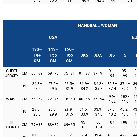
34.3
36.6
39
40.9
42.5
44.1
46.1
HANDBALL WOMAN
USA
E
133–
145–
156–
144
155
165
3XS
XXS
XS
S
CM
CM
CM
CHEST
91–
95–
9
CM
63–69
69–75
75–81
81–87
87–91
JERSEY
95
99
1
24.8–
27.2–
29.5–
31.9–
34.2–
35.8–
37.4–
39
IN
27.2
29.5
31.9
34.2
35.8
37.4
39.0
4
94–
102–
1
WAIST
CM
68–72
72–76
76–80
80–86
86–94
102
110
1
26.8–
28.3–
29.9–
31.5–
33.9–
37.0–
40.2–
43
IN
28.3
29.9
31.5
33.9
37.0
40.2
43.3
4
HIP
95–
100–
104–
108–
1
CM
77–83
83–89
89–95
SHORTS
100
104
108
113
1
30.3–
32.7–
35.7–
37.4–
39.4–
40.9–
42.5–
44