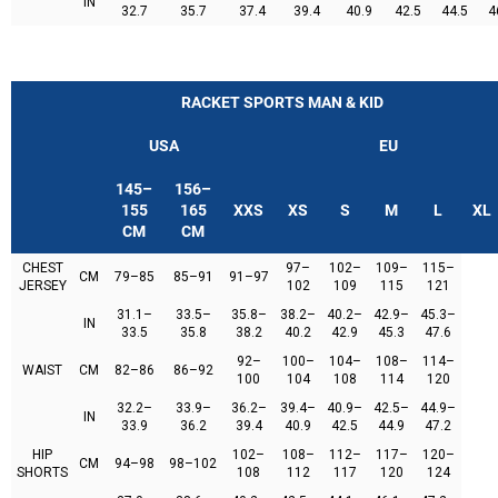
IN
32.7
35.7
37.4
39.4
40.9
42.5
44.5
4
RACKET SPORTS MAN & KID
USA
EU
145–
156–
155
165
XXS
XS
S
M
L
XL
CM
CM
CHEST
97–
102–
109–
115–
CM
79–85
85–91
91–97
JERSEY
102
109
115
121
31.1–
33.5–
35.8–
38.2–
40.2–
42.9–
45.3–
IN
33.5
35.8
38.2
40.2
42.9
45.3
47.6
92–
100–
104–
108–
114–
WAIST
CM
82–86
86–92
100
104
108
114
120
32.2–
33.9–
36.2–
39.4–
40.9–
42.5–
44.9–
IN
33.9
36.2
39.4
40.9
42.5
44.9
47.2
HIP
102–
108–
112–
117–
120–
CM
94–98
98–102
SHORTS
108
112
117
120
124