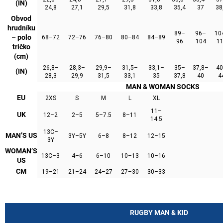
(IN)
24,8
27,1
29,5
31,8
33,8
35,4
37
38
Obvod
hrudníku
89–
96–
10
– polo
68–72
72–76
76–80
80–84
84–89
96
104
1
tričko
(cm)
26,8–
28,3–
29,9–
31,5–
33,1–
35–
37,8–
4
(IN)
28,3
29,9
31,5
33,1
35
37,8
40
4
MAN & WOMAN SOCKS
EU
2XS
S
M
L
XL
11–
UK
12–2
2–5
5–7.5
8–11
14.5
13C–
MAN’S US
3Y–5Y
6–8
8–12
12–15
3Y
WOMAN’S
13C–3
4–6
6–10
10–13
10–16
US
CM
19–21
21–24
24–27
27–30
30–33
RUGBY MAN & KID