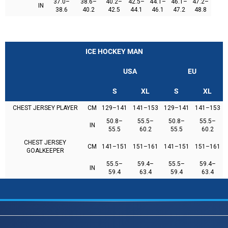
37.0–
38.6–
40.2–
42.5–
44.1–
46.1–
47.2–
IN
38.6
40.2
42.5
44.1
46.1
47.2
48.8
ICE HOCKEY MAN
USA
EU
S
XL
S
XL
CHEST JERSEY PLAYER
CM
129–141
141–153
129–141
141–153
50.8–
55.5–
50.8–
55.5–
IN
55.5
60.2
55.5
60.2
CHEST JERSEY
CM
141–151
151–161
141–151
151–161
GOALKEEPER
55.5–
59.4–
55.5–
59.4–
IN
59.4
63.4
59.4
63.4
Z