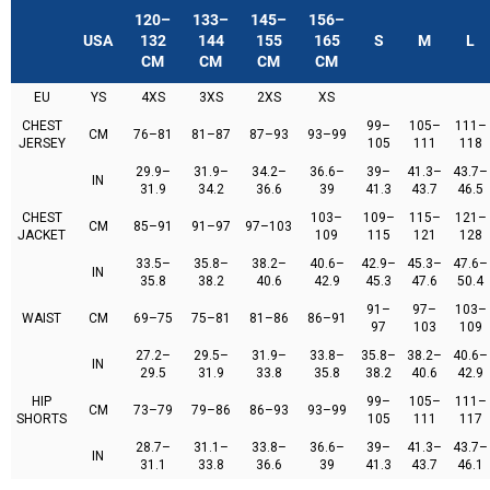
120–
133–
145–
156–
USA
132
144
155
165
S
M
L
CM
CM
CM
CM
EU
YS
4XS
3XS
2XS
XS
CHEST
99–
105–
111–
CM
76–81
81–87
87–93
93–99
JERSEY
105
111
118
29.9–
31.9–
34.2–
36.6–
39–
41.3–
43.7–
IN
31.9
34.2
36.6
39
41.3
43.7
46.5
CHEST
103–
109–
115–
121–
CM
85–91
91–97
97–103
JACKET
109
115
121
128
33.5–
35.8–
38.2–
40.6–
42.9–
45.3–
47.6–
IN
35.8
38.2
40.6
42.9
45.3
47.6
50.4
91–
97–
103–
WAIST
CM
69–75
75–81
81–86
86–91
97
103
109
27.2–
29.5–
31.9–
33.8–
35.8–
38.2–
40.6–
IN
29.5
31.9
33.8
35.8
38.2
40.6
42.9
HIP
99–
105–
111–
CM
73–79
79–86
86–93
93–99
SHORTS
105
111
117
28.7–
31.1–
33.8–
36.6–
39–
41.3–
43.7–
IN
31.1
33.8
36.6
39
41.3
43.7
46.1