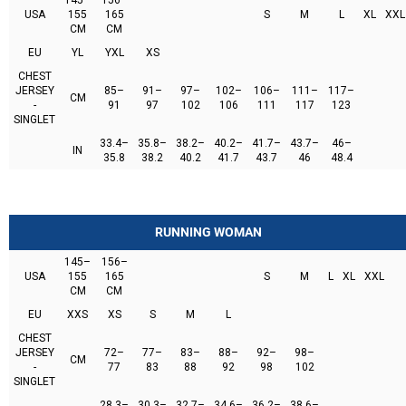
145–
156–
USA
155
165
S
M
L
XL
XXL
CM
CM
EU
YL
YXL
XS
CHEST
JERSEY
85–
91–
97–
102–
106–
111–
117–
CM
-
91
97
102
106
111
117
123
SINGLET
33.4–
35.8–
38.2–
40.2–
41.7–
43.7–
46–
IN
35.8
38.2
40.2
41.7
43.7
46
48.4
RUNNING WOMAN
145–
156–
USA
155
165
S
M
L
XL
XXL
CM
CM
EU
XXS
XS
S
M
L
CHEST
JERSEY
72–
77–
83–
88–
92–
98–
CM
-
77
83
88
92
98
102
SINGLET
28.3–
30.3–
32.7–
34.6–
36.2–
38.6–