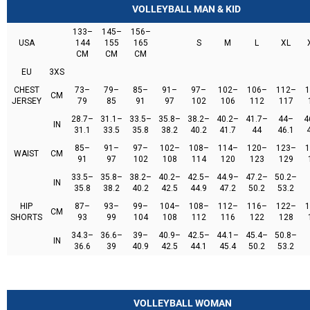
VOLLEYBALL MAN & KID
133–
145–
156–
USA
144
155
165
S
M
L
XL
CM
CM
CM
EU
3XS
CHEST
73–
79–
85–
91–
97–
102–
106–
112–
1
CM
JERSEY
79
85
91
97
102
106
112
117
28.7–
31.1–
33.5–
35.8–
38.2–
40.2–
41.7–
44–
4
IN
31.1
33.5
35.8
38.2
40.2
41.7
44
46.1
85–
91–
97–
102–
108–
114–
120–
123–
1
WAIST
CM
91
97
102
108
114
120
123
129
33.5–
35.8–
38.2–
40.2–
42.5–
44.9–
47.2–
50.2–
IN
35.8
38.2
40.2
42.5
44.9
47.2
50.2
53.2
HIP
87–
93–
99–
104–
108–
112–
116–
122–
1
CM
SHORTS
93
99
104
108
112
116
122
128
34.3–
36.6–
39–
40.9–
42.5–
44.1–
45.4–
50.8–
IN
36.6
39
40.9
42.5
44.1
45.4
50.2
53.2
VOLLEYBALL WOMAN