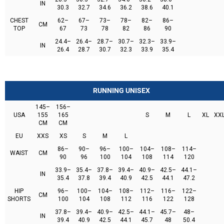
IN
30.3
32.7
34.6
36.2
38.6
40.1
CHEST
62–
67–
73–
78–
82–
86–
CM
TOP
67
73
78
82
86
90
24.4–
26.4–
28.7–
30.7–
32.3–
33.9–
IN
26.4
28.7
30.7
32.3
33.9
35.4
RUNNING UNISEX
145–
156–
USA
155
165
S
M
L
XL
XX
CM
CM
EU
XXS
XS
S
M
L
86–
90–
96–
100–
104–
108–
114–
WAIST
CM
90
96
100
104
108
114
120
33.9–
35.4–
37.8–
39.4–
40.9–
42.5–
44.1–
IN
35.4
37.8
39.4
40.9
42.5
44.1
47.2
HIP
96–
100–
104–
108–
112–
116–
122–
CM
SHORTS
100
104
108
112
116
122
128
37.8–
39.4–
40.9–
42.5–
44.1–
45.7–
48–
IN
39.4
40.9
42.5
44.1
45.7
48
50.4