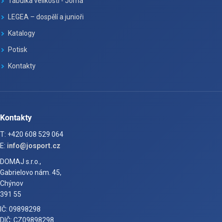
Tabulka velikosti - Joma
LEGEA – dospělí a junioři
Katalogy
Potisk
Kontakty
Kontakty
T: +420 608 529 064
E:
info@josport.cz
DOMAJ s.r.o.,
Gabrielovo nám. 45,
Chýnov
391 55
IČ: 09898298
DIČ: CZ09898298