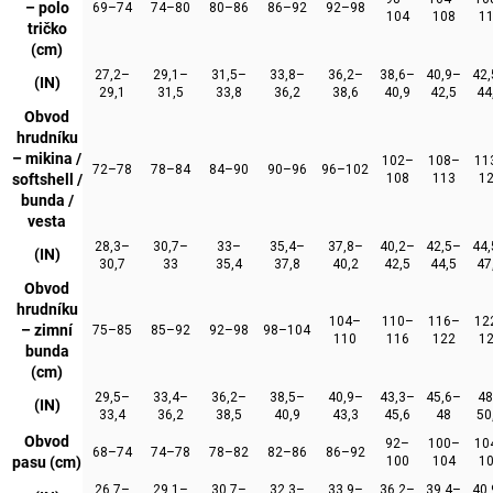
– polo
69–74
74–80
80–86
86–92
92–98
104
108
1
tričko
(cm)
27,2–
29,1–
31,5–
33,8–
36,2–
38,6–
40,9–
42
(IN)
29,1
31,5
33,8
36,2
38,6
40,9
42,5
44
Obvod
hrudníku
– mikina /
102–
108–
11
72–78
78–84
84–90
90–96
96–102
softshell /
108
113
1
bunda /
vesta
28,3–
30,7–
33–
35,4–
37,8–
40,2–
42,5–
44
(IN)
30,7
33
35,4
37,8
40,2
42,5
44,5
47
Obvod
hrudníku
104–
110–
116–
12
– zimní
75–85
85–92
92–98
98–104
110
116
122
1
bunda
(cm)
29,5–
33,4–
36,2–
38,5–
40,9–
43,3–
45,6–
4
(IN)
33,4
36,2
38,5
40,9
43,3
45,6
48
50
Obvod
92–
100–
10
68–74
74–78
78–82
82–86
86–92
pasu (cm)
100
104
1
26,7–
29,1–
30,7–
32,3–
33,9–
36,2–
39,4–
40