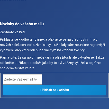
Novinky do vašeho mailu
Zůstaňte ve hře!
Přihlaste se k odběru novinek a připravte se na přednostní info o
nových kolekcích, exkluzivní slevy a už nikdy vám neunikne nejnovější
vybavení, díky kterému bude váš tým na vrcholu své hry.
Pamatujte, že šampioni nečekají na příležitosti, ale vytvářejí je. Takže
stiskněte tlačítko pro odběr, jako by to byl vítězný výstřel, a pojďme
společně zůstat ve hře!