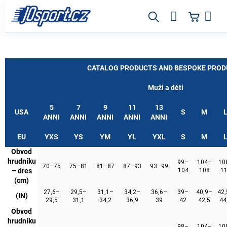
Přejít
na
obsah
CATALOG PRODUCTS AND BESPOKE PRO
Muži a děti
5
7
9
11
13
USA
S
M
ANNI
ANNI
ANNI
ANNI
ANNI
EU
YXS
YS
YM
YL
YXL
S
M
Obvod
hrudníku
99–
104–
10
70–75
75–81
81–87
87–93
93–99
– dres
104
108
1
(cm)
27,6–
29,5–
31,1–
34,2–
36,6–
39–
40,9–
42
(IN)
29,5
31,1
34,2
36,9
39
42
42,5
44
Obvod
hrudníku
98–
104–
10