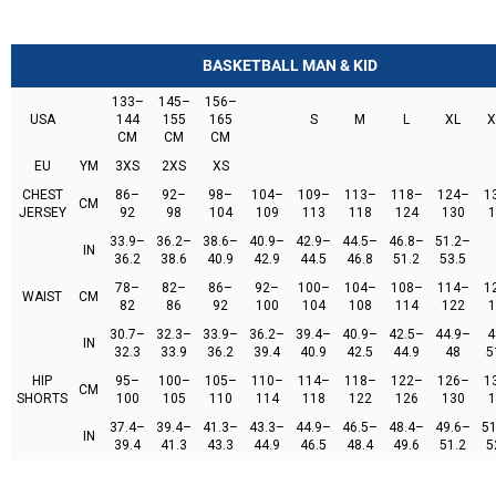
BASKETBALL MAN & KID
133–
145–
156–
USA
144
155
165
S
M
L
XL
X
CM
CM
CM
EU
YM
3XS
2XS
XS
CHEST
86–
92–
98–
104–
109–
113–
118–
124–
1
CM
JERSEY
92
98
104
109
113
118
124
130
1
33.9–
36.2–
38.6–
40.9–
42.9–
44.5–
46.8–
51.2–
IN
36.2
38.6
40.9
42.9
44.5
46.8
51.2
53.5
78–
82–
86–
92–
100–
104–
108–
114–
1
WAIST
CM
82
86
92
100
104
108
114
122
1
30.7–
32.3–
33.9–
36.2–
39.4–
40.9–
42.5–
44.9–
4
IN
32.3
33.9
36.2
39.4
40.9
42.5
44.9
48
5
HIP
95–
100–
105–
110–
114–
118–
122–
126–
1
CM
SHORTS
100
105
110
114
118
122
126
130
1
37.4–
39.4–
41.3–
43.3–
44.9–
46.5–
48.4–
49.6–
51
IN
39.4
41.3
43.3
44.9
46.5
48.4
49.6
51.2
5