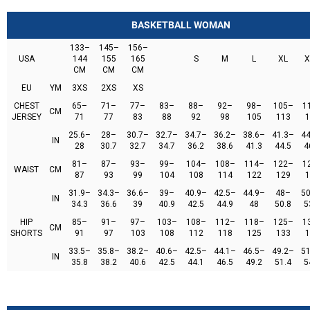
BASKETBALL WOMAN
133–
145–
156–
USA
144
155
165
S
M
L
XL
X
CM
CM
CM
EU
YM
3XS
2XS
XS
CHEST
65–
71–
77–
83–
88–
92–
98–
105–
1
CM
JERSEY
71
77
83
88
92
98
105
113
1
25.6–
28–
30.7–
32.7–
34.7–
36.2–
38.6–
41.3–
44
IN
28
30.7
32.7
34.7
36.2
38.6
41.3
44.5
4
81–
87–
93–
99–
104–
108–
114–
122–
1
WAIST
CM
87
93
99
104
108
114
122
129
1
31.9–
34.3–
36.6–
39–
40.9–
42.5–
44.9–
48–
50
IN
34.3
36.6
39
40.9
42.5
44.9
48
50.8
5
HIP
85–
91–
97–
103–
108–
112–
118–
125–
1
CM
SHORTS
91
97
103
108
112
118
125
133
1
33.5–
35.8–
38.2–
40.6–
42.5–
44.1–
46.5–
49.2–
51
IN
35.8
38.2
40.6
42.5
44.1
46.5
49.2
51.4
5