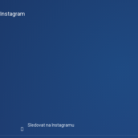
á
p
Instagram
a
t
í
Sledovat na Instagramu