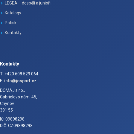
LEGEA – dospělí a junioři
Katalogy
Potisk
Kontakty
Kontakty
T: +420 608 529 064
E:
info@josport.cz
DOMAJ s.r.o.,
Gabrielovo nám. 45,
Chýnov
391 55
IČ: 09898298
DIČ: CZ09898298