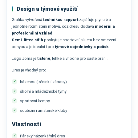
Design a týmové využití
Grafika vytvořená
technikou rapport
zajišťuje plynulé a
jednotné rozmístění motivů, což dresu dodává
moderní a
profesionální vzhled
.
Semi-fitted střih
poskytuje sportovní siluetu bez omezení
pohybu a je ideální i pro
týmové objednávky a potisk
.
Logo Joma je
tištěné
, lehké a vhodné pro časté praní.
Dres je vhodný pro:
házenou (trénink i zápasy)
školní a mládežnické týmy
sportovní kempy
soutěžní i amatérské kluby
Vlastnosti
Pánský házenkářský dres