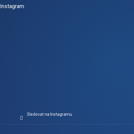
p
Instagram
a
t
í
Sledovat na Instagramu