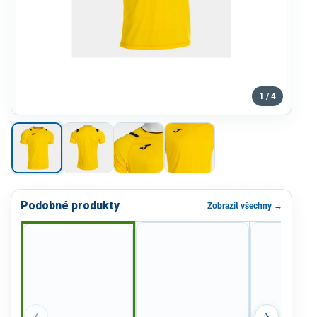
1 / 4
Podobné produkty
Zobrazit všechny →
‹
›