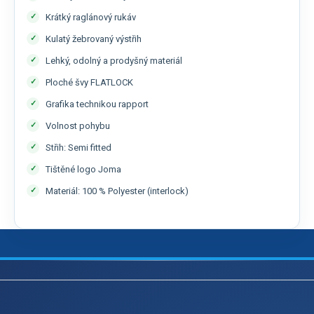
Krátký raglánový rukáv
Kulatý žebrovaný výstřih
Lehký, odolný a prodyšný materiál
Ploché švy FLATLOCK
Grafika technikou rapport
Volnost pohybu
Střih: Semi fitted
Tištěné logo Joma
Materiál: 100 % Polyester (interlock)
Z
á