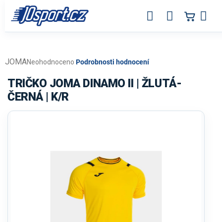
Přejít
na
obsah
JOMA
Průměrné
Neohodnoceno
Podrobnosti hodnocení
hodnocení
produktu
TRIČKO JOMA DINAMO II | ŽLUTÁ-
je
ČERNÁ | K/R
0,0
z
5
hvězdiček.