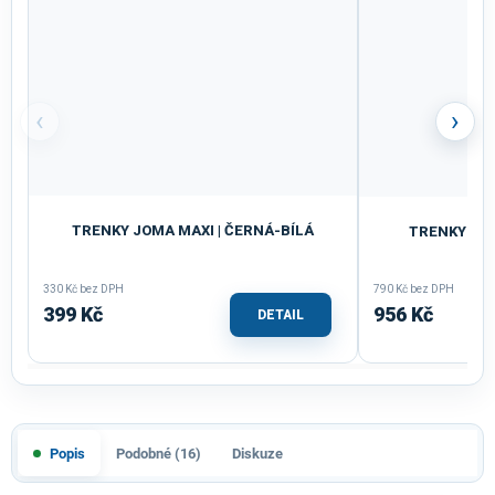
‹
›
TRENKY JOMA MAXI | ČERNÁ-BÍLÁ
TRENKY JOM
330 Kč bez DPH
790 Kč bez DPH
399 Kč
956 Kč
DETAIL
Popis
Podobné (16)
Diskuze