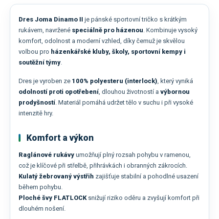
Dres Joma Dinamo II
je pánské sportovní tričko s krátkým
rukávem, navržené
speciálně pro házenou
. Kombinuje vysoký
komfort, odolnost a moderní vzhled, díky čemuž je skvělou
volbou pro
házenkářské kluby, školy, sportovní kempy i
soutěžní týmy
.
Dres je vyroben ze
100% polyesteru (interlock)
, který vyniká
odolností proti opotřebení
, dlouhou životností a
výbornou
prodyšností
. Materiál pomáhá udržet tělo v suchu i při vysoké
intenzitě hry.
Komfort a výkon
Raglánové rukávy
umožňují plný rozsah pohybu v ramenou,
což je klíčové při střelbě, přihrávkách i obranných zákrocích.
Kulatý žebrovaný výstřih
zajišťuje stabilní a pohodlné usazení
během pohybu.
Ploché švy FLATLOCK
snižují riziko oděru a zvyšují komfort při
dlouhém nošení.