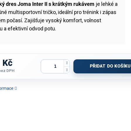
ý dres Joma Inter II s krátkým rukávem
je lehké a
né multisportovní tričko, ideální pro trénink i zápas
ém počasí. Zajišťuje vysoký komfort, volnost
 a efektivní odvod potu.
 Kč
PŘIDAT DO KOŠÍKU
bez DPH
nformace
TRIČKO JOMA
TRIČKO JOMA WINNER IV |
TRIČKO JOMA WINNER IV |
TRIČKO JOM
HAMPIONSHIP 20 |
ČERVENÁ-ČERNÁ | K/R
ČERNÁ-BÍLÁ | K/R
| FIALOV
MAVĚ MODRÁ-ŽLUTÁ
FLUO | K/R