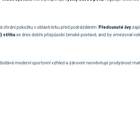
erá chrání pokožku v oblasti krku před podrážděním.
Předsunuté švy
zaji
) střihu
se dres dobře přizpůsobí ženské postavě, aniž by omezoval vol
ý dodává moderní sportovní vzhled a zároveň neovlivňuje prodyšnost mat