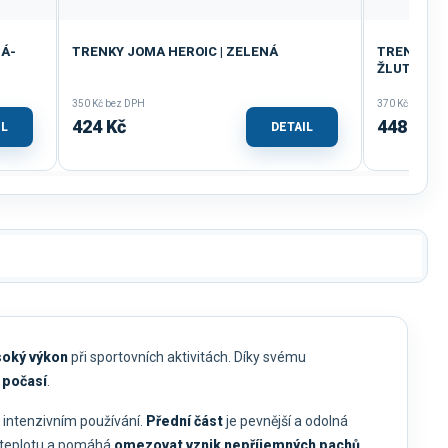
LÁ-
TRENKY JOMA HEROIC | ZELENÁ
TRENKY JO
ŽLUTÁ
350 Kč bez DPH
370 Kč bez DP
424 Kč
448 Kč
IL
DETAIL
soký výkon
při sportovních aktivitách. Díky svému
 počasí
.
 a intenzivním používání.
Přední část
je pevnější a odolná
u teplotu a pomáhá
omezovat vznik nepříjemných pachů
.