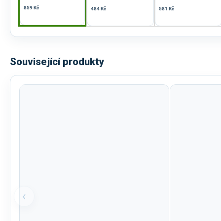
859 Kč
484 Kč
581 Kč
Související produkty
‹