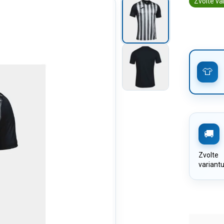
Zvolte va
Zvolte
variant