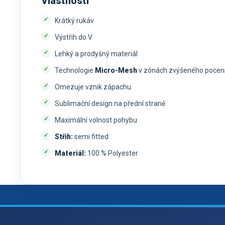
Vlastnosti
Krátký rukáv
Výstřih do V
Lehký a prodyšný materiál
Technologie
Micro-Mesh
v zónách zvýšeného pocen
Omezuje vznik zápachu
Sublimační design na přední straně
Maximální volnost pohybu
Střih:
semi fitted
Materiál:
100 % Polyester
Z