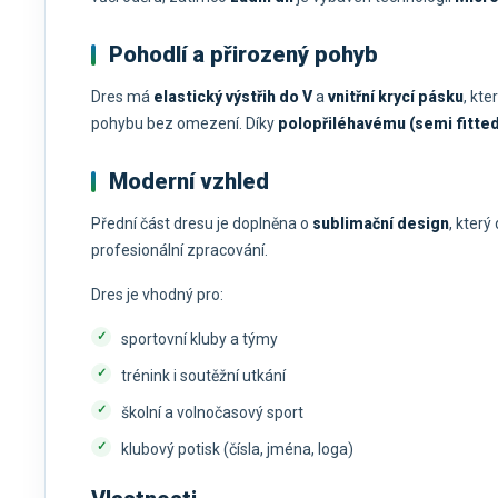
Pohodlí a přirozený pohyb
Dres má
elastický výstřih do V
a
vnitřní krycí pásku
, kt
pohybu bez omezení. Díky
polopřiléhavému (semi fitted
Moderní vzhled
Přední část dresu je doplněna o
sublimační design
, kter
profesionální zpracování.
Dres je vhodný pro:
sportovní kluby a týmy
trénink i soutěžní utkání
školní a volnočasový sport
klubový potisk (čísla, jména, loga)