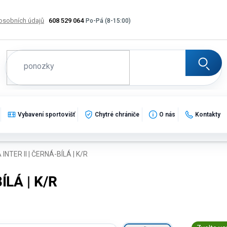
osobních údajů
608 529 064
Výměna, vrácení a reklamace zboží
Katalogy
Potisk
Vybavení sportovišť
Chytré chrániče
O nás
Kontakty
NTER II | ČERNÁ-BÍLÁ | K/R
ÍLÁ | K/R