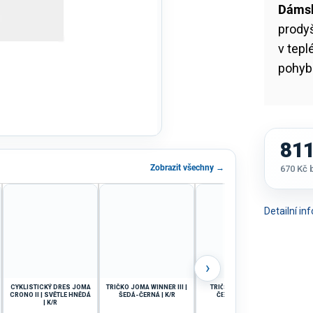
Dámsk
prodyš
v tepl
pohybu
811
Zobrazit všechny →
670 Kč
Měrná
cena:
Detailní i
›
CYKLISTICKÝ DRES JOMA
TRIČKO JOMA WINNER III |
TRIČKO JOMA WAVE |
CRONO II | SVĚTLE HNĚDÁ
ŠEDÁ-ČERNÁ | K/R
ČERNÁ-BÍLÁ | K/R
C
| K/R
T