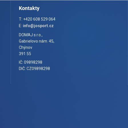
Kontakty
T: +420 608 529 064
E:
info@josport.cz
DOMAJ s.r.o.,
Gabrielovo nám. 45,
Chýnov
391 55
IČ: 09898298
DIČ: CZ09898298