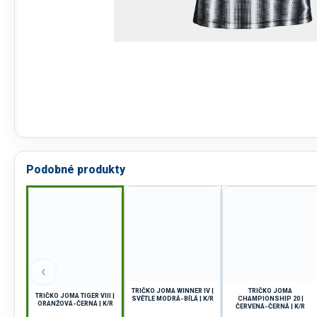
Podobné produkty
‹
TRIČKO JOMA WINNER IV |
TRIČKO JOMA
TRIČKO JOMA TIGER VIII |
SVĚTLE MODRÁ-BÍLÁ | K/R
CHAMPIONSHIP 20 |
ORANŽOVÁ-ČERNÁ | K/R
ČERVENÁ-ČERNÁ | K/R