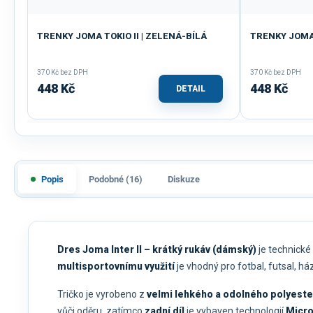
TRENKY JOMA TOKIO II | ZELENÁ-BÍLÁ
TRENKY JOMA 
370 Kč bez DPH
370 Kč bez DPH
448 Kč
448 Kč
DETAIL
Popis
Podobné (16)
Diskuze
Dres Joma Inter II – krátký rukáv (dámský)
je technické
multisportovnímu využití
je vhodný pro fotbal, futsal, h
Tričko je vyrobeno z
velmi lehkého a odolného polyest
vůči oděru, zatímco
zadní díl
je vybaven technologií
Micr