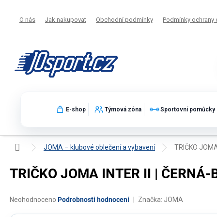
Přejít
na
O nás
Jak nakupovat
Obchodní podmínky
Podmínky ochrany 
obsah
E-shop
Týmová zóna
Sportovní pomůcky
Domů
JOMA – klubové oblečení a vybavení
TRIČKO JOMA I
TRIČKO JOMA INTER II | ČERNÁ-B
Průměrné
Neohodnoceno
Podrobnosti hodnocení
Značka:
JOMA
hodnocení