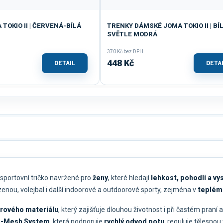
TOKIO II | ČERVENÁ-BÍLÁ
TRENKY DÁMSKÉ JOMA TOKIO II | BÍ
SVĚTLE MODRÁ
370 Kč bez DPH
448 Kč
DETAIL
DETA
 sportovní tričko navržené pro
ženy
, které hledají
lehkost, pohodlí a vy
ázenou, volejbal i další indoorové a outdoorové sporty, zejména v
teplém
erového materiálu
, který zajišťuje dlouhou životnost i při častém praní
o-Mesh System
, která podporuje
rychlý odvod potu
, reguluje tělesno