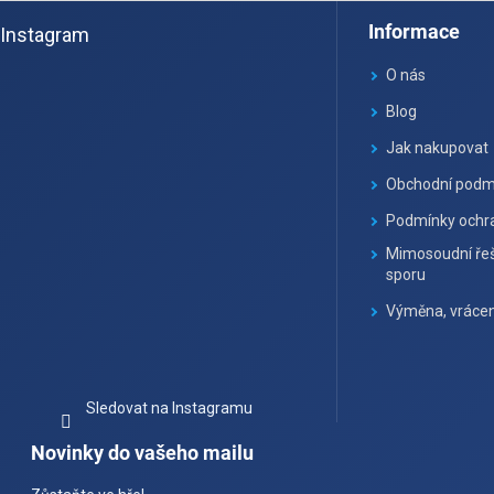
á
Informace
Instagram
p
a
O nás
t
Blog
í
Jak nakupovat
Obchodní podm
Podmínky ochra
Mimosoudní řeš
sporu
Výměna, vrácen
Sledovat na Instagramu
Novinky do vašeho mailu