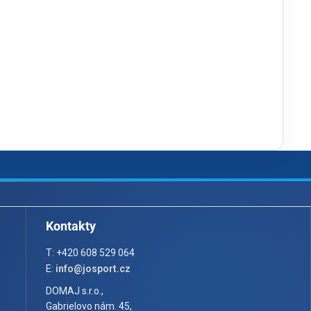
Kontakty
T: +420 608 529 064
E:
info@josport.cz
DOMAJ s.r.o.,
Gabrielovo nám. 45,