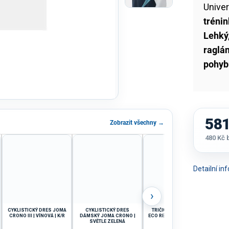
Unive
trénin
Lehký
raglá
pohyb
581
Zobrazit všechny →
480 Kč
Měrná
cena:
Detailní i
›
CYKLISTICKÝ DRES JOMA
CYKLISTICKÝ DRES
TRIČKO JOMA VINTAGE
TR
CRONO III | VÍNOVÁ | K/R
DÁMSKÝ JOMA CRONO |
ECO RETRO | ZELENÁ-BÍLÁ
NE
SVĚTLE ZELENÁ
| K/R