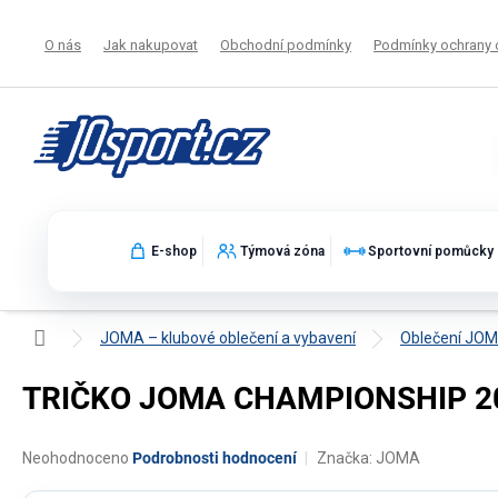
Přejít
na
O nás
Jak nakupovat
Obchodní podmínky
Podmínky ochrany 
obsah
E-shop
Týmová zóna
Sportovní pomůcky
Domů
JOMA – klubové oblečení a vybavení
Oblečení JO
TRIČKO JOMA CHAMPIONSHIP 20
Průměrné
Neohodnoceno
Podrobnosti hodnocení
Značka:
JOMA
hodnocení