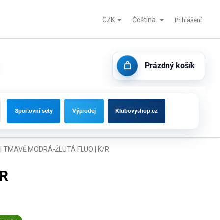
CZK
Čeština
Fotbalové branky, střídačky a vybavení hřišť
Kontakty
Přihlášení
Prázdný košík
NÁKUPNÍ
KOŠÍK
Sportovní sety
Výprodej
Klubovyshop.cz
| TMAVĚ MODRÁ-ŽLUTÁ FLUO | K/R
/R