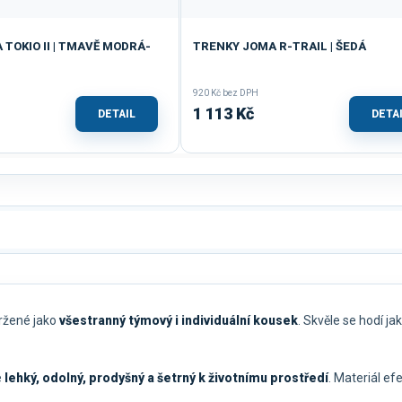
TOKIO II | TMAVĚ MODRÁ-
TRENKY JOMA R-TRAIL | ŠEDÁ
920 Kč bez DPH
1 113 Kč
DETAIL
DETA
vržené jako
všestranný týmový i individuální kousek
. Skvěle se hodí ja
e
lehký, odolný, prodyšný a šetrný k životnímu prostředí
. Materiál ef