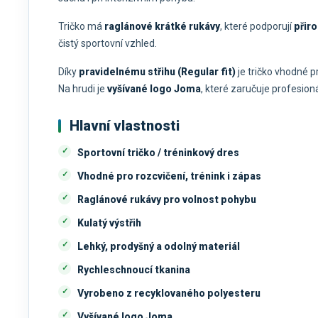
Tričko má
raglánové krátké rukávy
, které podporují
přir
čistý sportovní vzhled.
Díky
pravidelnému střihu (Regular fit)
je tričko vhodné 
Na hrudi je
vyšívané logo Joma
, které zaručuje profesion
Hlavní vlastnosti
Sportovní tričko / tréninkový dres
Vhodné pro rozcvičení, trénink i zápas
Raglánové rukávy pro volnost pohybu
Kulatý výstřih
Lehký, prodyšný a odolný materiál
Rychleschnoucí tkanina
Vyrobeno z recyklovaného polyesteru
Vyšívané logo Joma