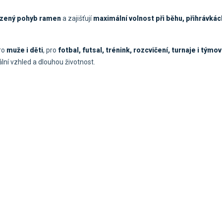
ozený pohyb ramen
a zajišťují
maximální volnost při běhu, přihrávkách
pro
muže i děti
, pro
fotbal, futsal, trénink, rozcvičení, turnaje i tým
ální vzhled a dlouhou životnost.