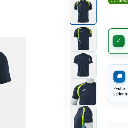
Zvolte va
Zvolte
variant