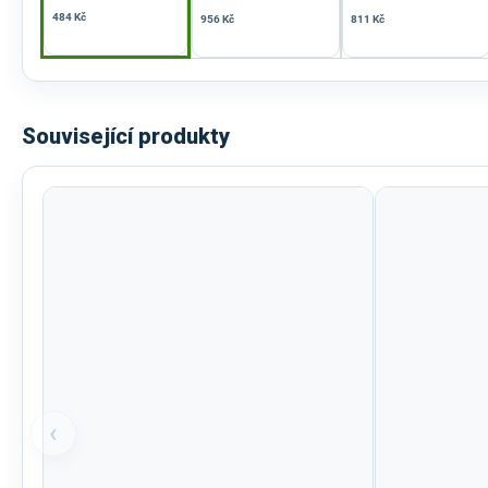
484 Kč
956 Kč
811 Kč
Související produkty
‹