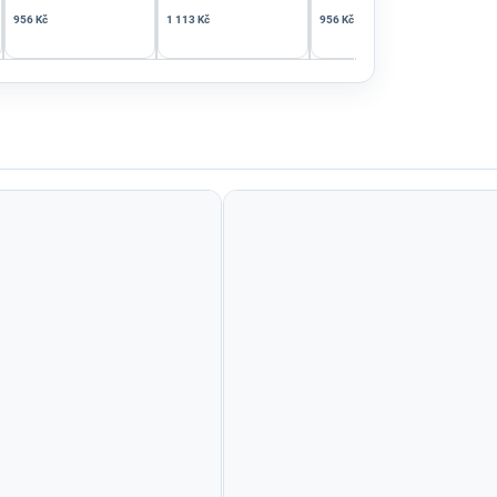
956 Kč
1 113 Kč
956 Kč
387 