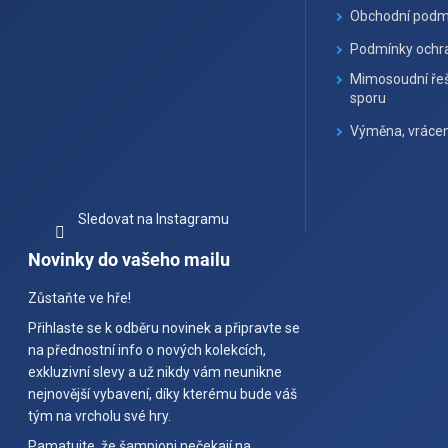
Obchodní podm
Podmínky ochra
Mimosoudní řeš
sporu
Výměna, vrácen
Sledovat na Instagramu
Novinky do vašeho mailu
Zůstaňte ve hře!
Přihlaste se k odběru novinek a připravte se
na přednostní info o nových kolekcích,
exkluzivní slevy a už nikdy vám neunikne
nejnovější vybavení, díky kterému bude váš
tým na vrcholu své hry.
Pamatujte, že šampioni nečekají na