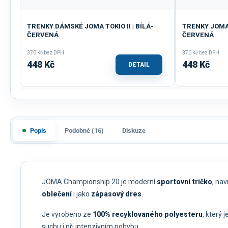
TRENKY DÁMSKÉ JOMA TOKIO II | BÍLÁ-
TRENKY JOMA 
ČERVENÁ
ČERVENÁ
370 Kč bez DPH
370 Kč bez DPH
448 Kč
448 Kč
DETAIL
Popis
Podobné (16)
Diskuze
JOMA Championship 20 je moderní
sportovní tričko
, na
oblečení
i jako
zápasový dres
.
Je vyrobeno ze
100% recyklovaného polyesteru
, který j
suchu i při intenzivním pohybu.