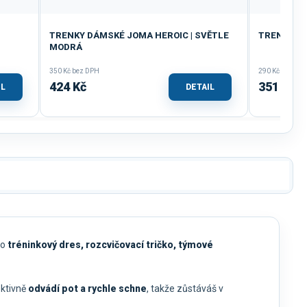
TRENKY DÁMSKÉ JOMA HEROIC | SVĚTLE
TRENKY JO
MODRÁ
350 Kč bez DPH
290 Kč bez DP
424 Kč
351 Kč
IL
DETAIL
ko
tréninkový dres, rozcvičovací tričko, týmové
ektivně
odvádí pot a rychle schne
, takže zůstáváš v