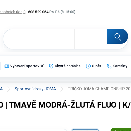
osobních údajů
608 529 064
Výměna, vrácení a reklamace zboží
Katalogy
Potisk
Vybavení sportovišť
Chytré chrániče
O nás
Kontakty
MA
Sportovní dresy JOMA
TRIČKO JOMA CHAMPIONSHIP 20 
 | TMAVĚ MODRÁ-ŽLUTÁ FLUO | K