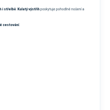
 i střelbě
.
Kulatý výstřih
poskytuje pohodlné nošení a
ové cestování
.