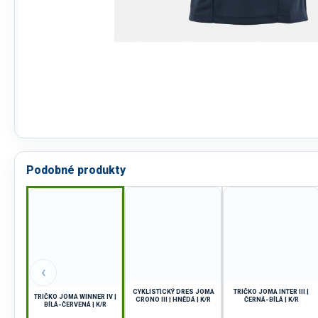
Podobné produkty
‹
CYKLISTICKÝ DRES JOMA
TRIČKO JOMA INTER III |
TRIČKO JOMA WINNER IV |
CRONO III | HNĚDÁ | K/R
ČERNÁ-BÍLÁ | K/R
BÍLÁ-ČERVENÁ | K/R