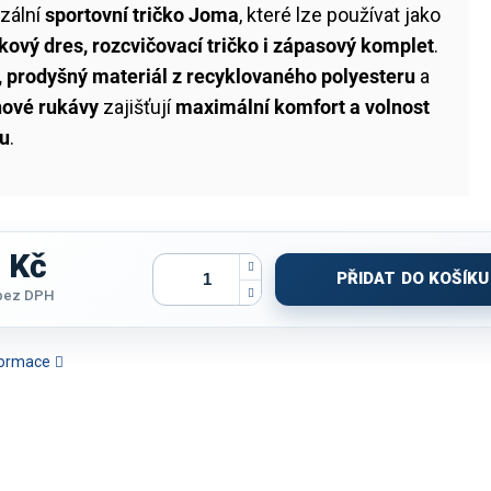
rzální
sportovní tričko Joma
, které lze používat jako
kový dres, rozcvičovací tričko i zápasový komplet
.
, prodyšný materiál z recyklovaného polyesteru
a
nové rukávy
zajišťují
maximální komfort a volnost
u
.
 Kč
PŘIDAT DO KOŠÍKU
bez DPH
nformace
IČKO JOMA COMBI |
TRIČKO JOMA GOLD VII |
CYKLISTICKÝ DRES JOMA
TRIČKO JOM
BESKÁ MODRÁ | K/R
KHAKI-ČERNÁ | K/R
CRONO II | SVĚTLE HNĚDÁ
NEBESKÁ M
| K/R