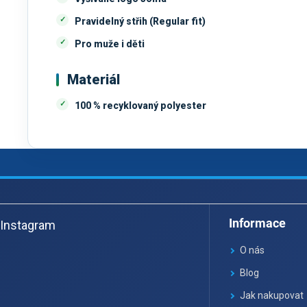
Pravidelný střih (Regular fit)
Pro muže i děti
Materiál
100 % recyklovaný polyester
Z
á
Informace
Instagram
p
a
O nás
t
Blog
í
Jak nakupovat