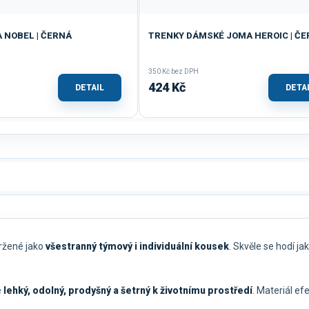
 NOBEL | ČERNÁ
TRENKY DÁMSKÉ JOMA HEROIC | Č
350 Kč bez DPH
424 Kč
DETAIL
DETA
vržené jako
všestranný týmový i individuální kousek
. Skvěle se hodí ja
e
lehký, odolný, prodyšný a šetrný k životnímu prostředí
. Materiál ef