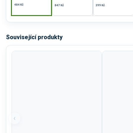
484 Kč
847 Kč
399 Kč
Související produkty
‹