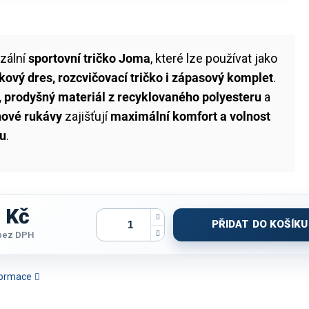
rzální
sportovní tričko Joma
, které lze používat jako
kový dres, rozcvičovací tričko i zápasový komplet
.
, prodyšný materiál z recyklovaného polyesteru
a
nové rukávy
zajišťují
maximální komfort a volnost
u
.
 Kč
PŘIDAT DO KOŠÍKU
bez DPH
nformace
TRIČKO JOMA ECO
TRIČKO JOMA ECO
TRIČKO JOMA DANUBIO IV
TRIČKO JOM
PERNOVA | ZELENÁ
SUPERNOVA | ČERNÁ-BÍLÁ
| ČERVENÁ-BÍLÁ | K/R
ČERNÁ-ČE
FLUO-ČERNÁ | K/R
| K/R