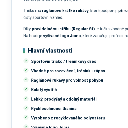
Tričko má
raglánové krátké rukávy
, které podporují
přir
čistý sportovní vzhled.
Díky
pravidelnému střihu (Regular fit)
je tričko vhodné 
Na hrudi je
vyšívané logo Joma
, které zaručuje profesion
Hlavní vlastnosti
Sportovní tričko / tréninkový dres
Vhodné pro rozcvičení, trénink i zápas
Raglánové rukávy pro volnost pohybu
Kulatý výstřih
Lehký, prodyšný a odolný materiál
Rychleschnoucí tkanina
Vyrobeno z recyklovaného polyesteru
Vyšívané logo Joma