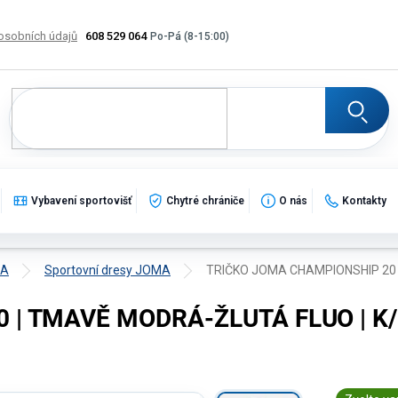
osobních údajů
608 529 064
Výměna, vrácení a reklamace zboží
Katalogy
Potisk
Vybavení sportovišť
Chytré chrániče
O nás
Kontakty
MA
Sportovní dresy JOMA
TRIČKO JOMA CHAMPIONSHIP 20 
 | TMAVĚ MODRÁ-ŽLUTÁ FLUO | K