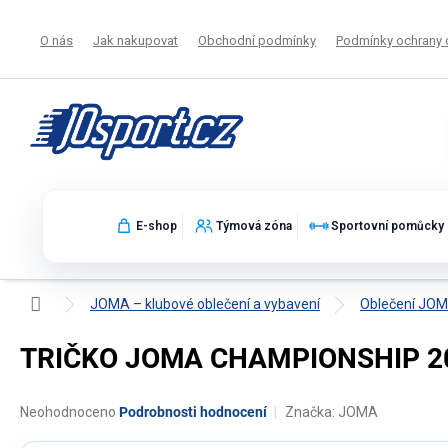
Přejít
na
O nás
Jak nakupovat
Obchodní podmínky
Podmínky ochrany 
obsah
E-shop
Týmová zóna
Sportovní pomůcky
Domů
JOMA – klubové oblečení a vybavení
Oblečení JO
TRIČKO JOMA CHAMPIONSHIP 20
Průměrné
Neohodnoceno
Podrobnosti hodnocení
Značka:
JOMA
hodnocení