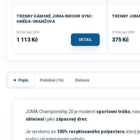
TRENKY DÁMSKÉ JOMA INDOOR GYM |
TRENKY JOMA
HNĚDÁ-ORANŽOVÁ
920 Kč bez DPH
310 Kč bez DPH
1 113 Kč
375 Kč
DETAIL
Popis
Podobné (16)
Diskuze
JOMA Championship 20 je moderní
sportovní tričko
, na
oblečení
i jako
zápasový dres
.
Je vyrobeno ze
100% recyklovaného polyesteru
, který j
suchu i při intenzivním pohybu.