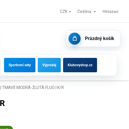
CZK
Čeština
Fotbalové branky, střídačky a vybavení hřišť
Kontakty
Přihlášení
Prázdný košík
NÁKUPNÍ
KOŠÍK
Sportovní sety
Výprodej
Klubovyshop.cz
| TMAVĚ MODRÁ-ŽLUTÁ FLUO | K/R
/R