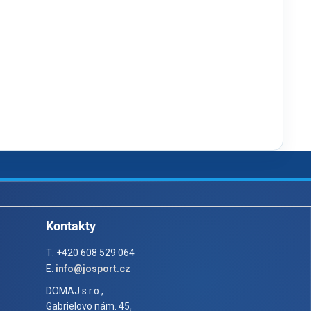
Kontakty
T: +420 608 529 064
E:
info@josport.cz
DOMAJ s.r.o.,
Gabrielovo nám. 45,