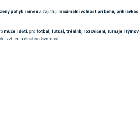
ozený pohyb ramen
a zajišťují
maximální volnost při běhu, přihrávkách
pro
muže i děti
, pro
fotbal, futsal, trénink, rozcvičení, turnaje i tým
ální vzhled a dlouhou životnost.