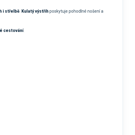
 i střelbě
.
Kulatý výstřih
poskytuje pohodlné nošení a
ové cestování
.