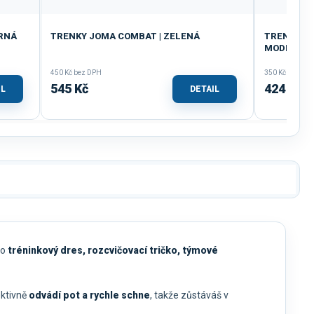
ERNÁ
TRENKY JOMA COMBAT | ZELENÁ
TRENKY DÁ
MODRÁ
450 Kč bez DPH
350 Kč bez DP
545 Kč
424 Kč
IL
DETAIL
ko
tréninkový dres, rozcvičovací tričko, týmové
ektivně
odvádí pot a rychle schne
, takže zůstáváš v