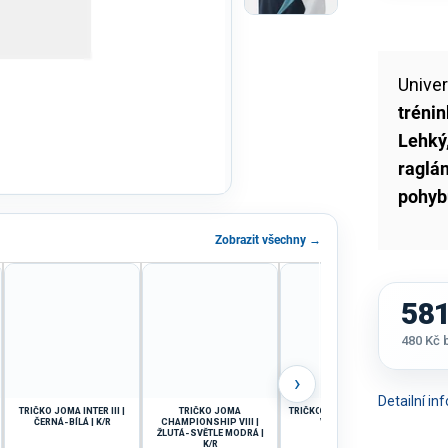
Unive
trénin
Lehký
raglá
pohyb
Zobrazit všechny →
581
480 Kč
Měrná
cena:
›
Detailní i
TRIČKO JOMA INTER III |
TRIČKO JOMA
TRIČKO JOMA TOLETUM V |
ČERNÁ-BÍLÁ | K/R
CHAMPIONSHIP VIII |
VÍNOVÁ | K/R
SU
ŽLUTÁ-SVĚTLE MODRÁ |
K/R