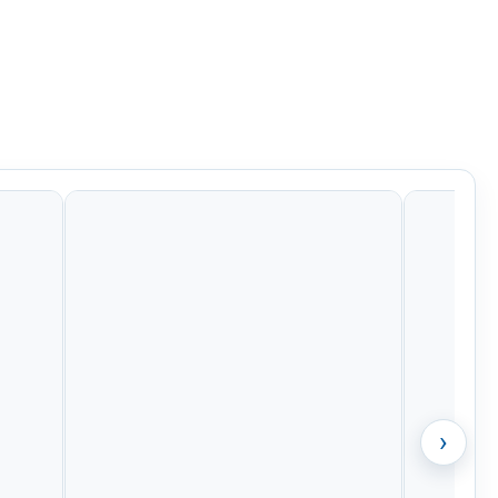
Kč
847 Kč
605 Kč
484 Kč
›