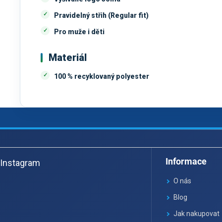
Pravidelný střih (Regular fit)
Pro muže i děti
Materiál
100 % recyklovaný polyester
Z
á
Informace
Instagram
p
a
O nás
t
Blog
í
Jak nakupovat