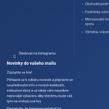
Obchodní podm
Podmínky ochra
Mimosoudní řeš
sporu
Výměna, vrácen
Sledovat na Instagramu
Novinky do vašeho mailu
Zůstaňte ve hře!
Přihlaste se k odběru novinek a připravte se
na přednostní info o nových kolekcích,
exkluzivní slevy a už nikdy vám neunikne
nejnovější vybavení, díky kterému bude váš
tým na vrcholu své hry.
Pamatujte, že šampioni nečekají na