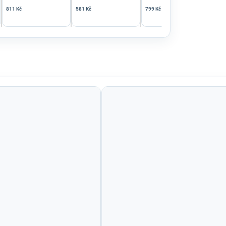
811 Kč
581 Kč
799 Kč
847 