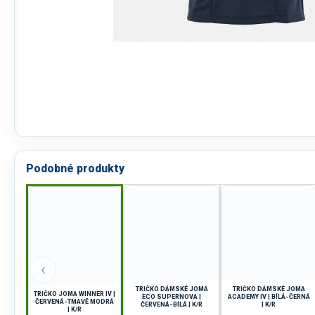
Podobné produkty
‹
TRIČKO DÁMSKÉ JOMA
TRIČKO DÁMSKÉ JOMA
TRIČKO JOMA WINNER IV |
ECO SUPERNOVA |
ACADEMY IV | BÍLÁ-ČERNÁ
ČERVENÁ-TMAVĚ MODRÁ
ČERVENÁ-BÍLÁ | K/R
| K/R
| K/R