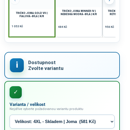
TRIČKO JOMA WINNER IV |
TRIČKO JOMA VI
TRIČKO JOMA GOLD VII |
NEBESKÁ MODRÁ-BÍLÁ | K/R
RETRO | ČERVE
FIALOVÁ-BÍLÁ | K/R
MODRÁ | 
1 053 Kč
484 Kč
956 Kč
Varianta / velikost
Nejdříve vyberte požadovanou variantu produktu