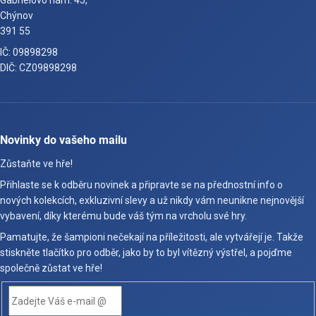
Gabrielovo nám. 45,
Chýnov
391 55
IČ: 09898298
DIČ: CZ09898298
Novinky do vašeho mailu
Zůstaňte ve hře!
Přihlaste se k odběru novinek a připravte se na přednostní info o
nových kolekcích, exkluzivní slevy a už nikdy vám neunikne nejnovější
vybavení, díky kterému bude váš tým na vrcholu své hry.
Pamatujte, že šampioni nečekají na příležitosti, ale vytvářejí je. Takže
stiskněte tlačítko pro odběr, jako by to byl vítězný výstřel, a pojďme
společně zůstat ve hře!