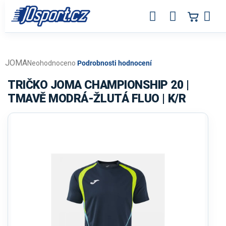
Přejít
na
obsah
JOMA
Průměrné
Neohodnoceno
Podrobnosti hodnocení
hodnocení
produktu
TRIČKO JOMA CHAMPIONSHIP 20 |
je
TMAVĚ MODRÁ-ŽLUTÁ FLUO | K/R
0,0
z
5
hvězdiček.