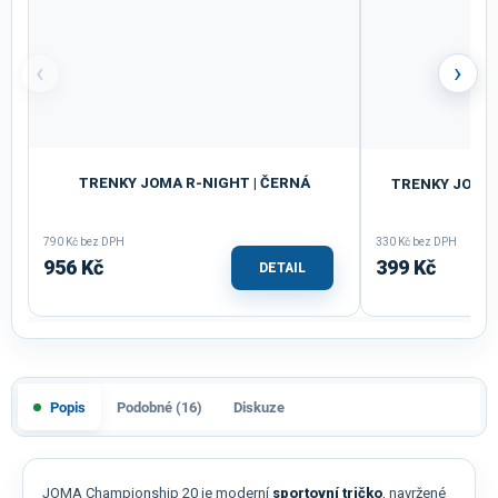
‹
›
TRENKY JOMA R-NIGHT | ČERNÁ
TRENKY JOMA 
790 Kč bez DPH
330 Kč bez DPH
956 Kč
399 Kč
DETAIL
Popis
Podobné (16)
Diskuze
JOMA Championship 20 je moderní
sportovní tričko
, navržené