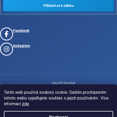
Facebook
Instagram
Vytvořil Shoptet
Tento web používá soubory cookie. Dalším procházením
tohoto webu vyjadřujete souhlas s jejich používáním.. Více
Copyright 2026
www.josport.cz
. Všechna práva vyhrazena.
informací
zde
.