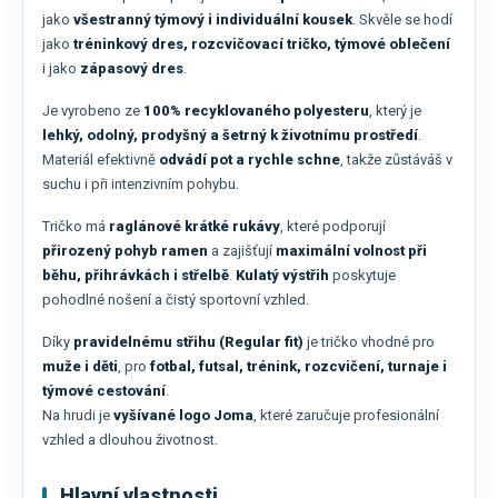
jako
všestranný týmový i individuální kousek
. Skvěle se hodí
jako
tréninkový dres, rozcvičovací tričko, týmové oblečení
i jako
zápasový dres
.
Je vyrobeno ze
100% recyklovaného polyesteru
, který je
lehký, odolný, prodyšný a šetrný k životnímu prostředí
.
Materiál efektivně
odvádí pot a rychle schne
, takže zůstáváš v
suchu i při intenzivním pohybu.
Tričko má
raglánové krátké rukávy
, které podporují
přirozený pohyb ramen
a zajišťují
maximální volnost při
běhu, přihrávkách i střelbě
.
Kulatý výstřih
poskytuje
pohodlné nošení a čistý sportovní vzhled.
Díky
pravidelnému střihu (Regular fit)
je tričko vhodné pro
muže i děti
, pro
fotbal, futsal, trénink, rozcvičení, turnaje i
týmové cestování
.
Na hrudi je
vyšívané logo Joma
, které zaručuje profesionální
vzhled a dlouhou životnost.
Hlavní vlastnosti