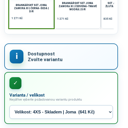
BRANKÁŘSKÝ SET JOMA
SET JOMA LIDER
BRANKÁŘSKÝ SET JOMA
ZAMORA XI | ČERVENÁ-TMAVĚ
ŽLUTÁ FLUO-TMA
ZAMORA XI | ČERNÁ-ŠEDÁ |
MODRÁ | D/R
B/R
D/R
1 271 Kč
1 271 Kč
835 Kč
Varianta / velikost
Nejdříve vyberte požadovanou variantu produktu