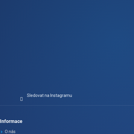
t
í
Sledovat na Instagramu
Informace
O nás