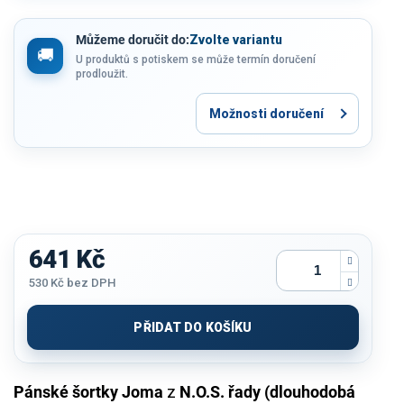
Můžeme doručit do:
Zvolte variantu
U produktů s potiskem se může termín doručení
prodloužit.
Možnosti doručení
641 Kč
530 Kč
bez DPH
Měrná
cena:
PŘIDAT DO KOŠÍKU
Pánské šortky Joma
z
N.O.S. řady (dlouhodobá