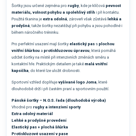
Šortky jsou určené zejména pro
rugby
, kde je klíčová
pevnost
materiálu, volnost pohybu a spolehlivý střih
i při kontaktu.
Použitá tkanina je
extra odolná
, zároveň však zůstává
lehká a
prodyšná
, takže šortky nezatěžují při pohybu a jsou pohodlné i
během náročného tréninku.
Pro perfektní usazení mají šortky
elastický pas
s
plochou
vnitřní šňůrkou
a
protiskluzovou úpravou
, která pomáhá
udržet šortky na místě při intenzivních změnách směru a
kontaktní hře. Praktickým detailem je také
malá vnitřní
kapsička
, do které lze uložit drobnosti.
Sportovní vzhled doplňuje
vyšívané logo Joma
, které
dlouhodobě drží i při častém praní a sportovním použití.
Pánské šortky – N.O.S. řada (dlouhodobá výroba)
Vhodné pro
rugby a intenzivní sporty
Extra odolný materiál
Lehké a prodyšné provedení
Elastický pas + plochá šňůrka
Protiskluzové usazení v pase