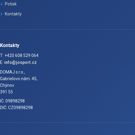
Potisk
Kontakty
Kontakty
T: +420 608 529 064
E:
info@josport.cz
DOMAJ s.r.o.,
Gabrielovo nám. 45,
Chýnov
391 55
IČ: 09898298
DIČ: CZ09898298