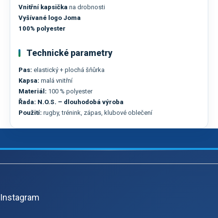
Vnitřní kapsička
na drobnosti
Vyšívané logo Joma
100% polyester
Technické parametry
Pas:
elastický + plochá šňůrka
Kapsa:
malá vnitřní
Materiál:
100 % polyester
Řada:
N.O.S. – dlouhodobá výroba
Použití:
rugby, trénink, zápas, klubové oblečení
Z
á
p
Instagram
a