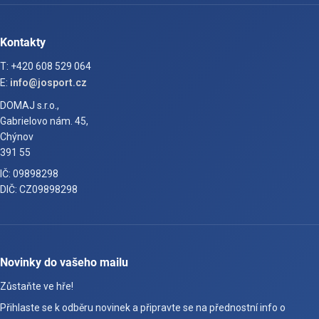
Kontakty
T: +420 608 529 064
E:
info@josport.cz
DOMAJ s.r.o.,
Gabrielovo nám. 45,
Chýnov
391 55
IČ: 09898298
DIČ: CZ09898298
Novinky do vašeho mailu
Zůstaňte ve hře!
Přihlaste se k odběru novinek a připravte se na přednostní info o