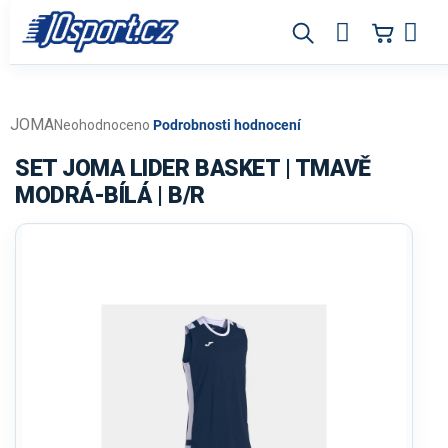
Přejít
na
obsah
JOMA
Průměrné
Neohodnoceno
Podrobnosti hodnocení
hodnocení
produktu
SET JOMA LIDER BASKET | TMAVĚ
je
MODRÁ-BÍLÁ | B/R
0,0
z
5
hvězdiček.