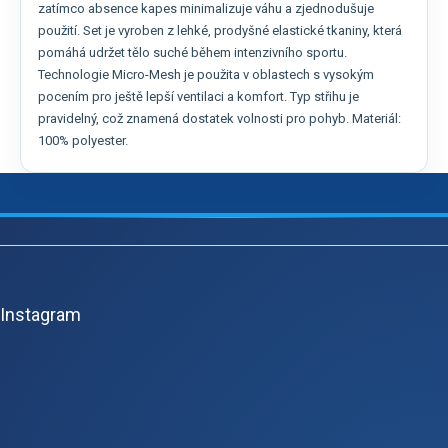
zatímco absence kapes minimalizuje váhu a zjednodušuje
použití. Set je vyroben z lehké, prodyšné elastické tkaniny, která
pomáhá udržet tělo suché během intenzivního sportu.
Technologie Micro-Mesh je použita v oblastech s vysokým
pocením pro ještě lepší ventilaci a komfort. Typ střihu je
pravidelný, což znamená dostatek volnosti pro pohyb. Materiál:
100% polyester.
Z
á
p
Instagram
a
t
í