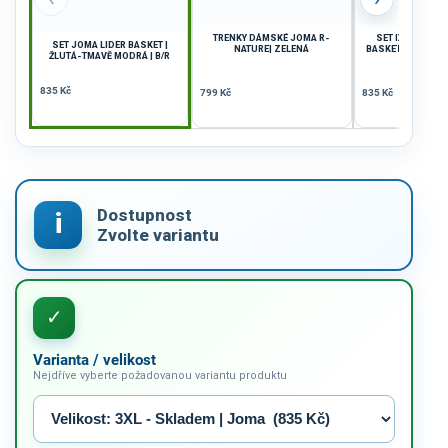
TRENKY DÁMSKÉ JOMA R-
SET DÁMSKÝ JO
SET JOMA LIDER BASKET |
NATURE| ZELENÁ
BASKET | SVĚTLE
ŽLUTÁ-TMAVĚ MODRÁ | B/R
835 Kč
799 Kč
835 Kč
Varianta / velikost
Nejdříve vyberte požadovanou variantu produktu