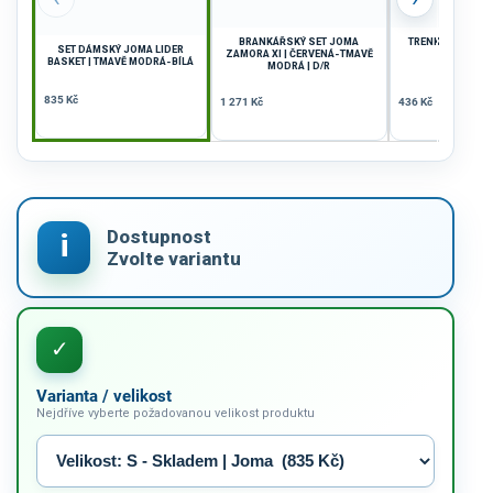
BRANKÁŘSKÝ SET JOMA
TRENKY JOMA GL
SET DÁMSKÝ JOMA LIDER
ZAMORA XI | ČERVENÁ-TMAVĚ
ZELENÁ-B
BASKET | TMAVĚ MODRÁ-BÍLÁ
MODRÁ | D/R
835 Kč
1 271 Kč
436 Kč
Varianta / velikost
Nejdříve vyberte požadovanou velikost produktu