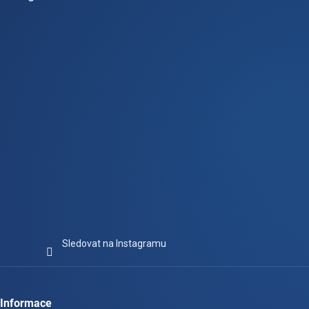
a
t
í
Sledovat na Instagramu
Informace