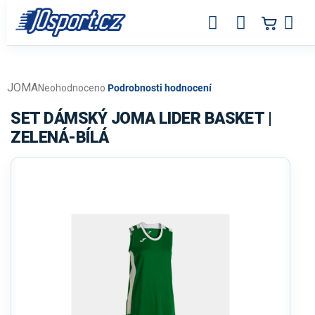
Přejít
na
obsah
JOMA
Průměrné
Neohodnoceno
Podrobnosti hodnocení
hodnocení
produktu
SET DÁMSKÝ JOMA LIDER BASKET |
je
ZELENÁ-BÍLÁ
0,0
z
5
hvězdiček.