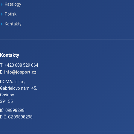
Katalogy
Potisk
Kontakty
Kontakty
T: +420 608 529 064
E:
info@josport.cz
DOMAJ s.r.o.,
Gabrielovo nám. 45,
Chýnov
391 55
IČ: 09898298
DIČ: CZ09898298