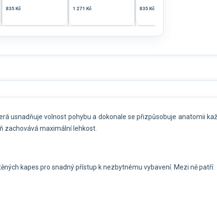
835 Kč
1 271 Kč
835 Kč
436 
y, která usnadňuje volnost pohybu a dokonale se přizpůsobuje anatomi
eň zachovává maximální lehkost.
těných kapes pro snadný přístup k nezbytnému vybavení. Mezi ně patří: