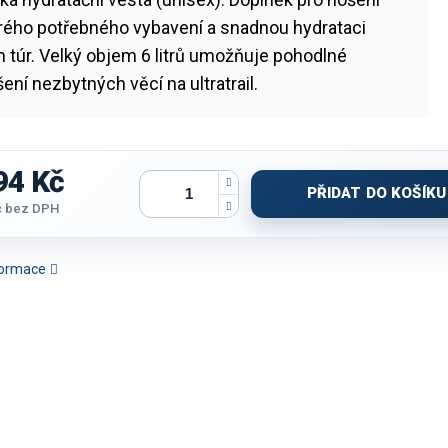
rého potřebného vybavení a snadnou hydrataci
 túr. Velký objem 6 litrů umožňuje pohodlné
ení nezbytných věcí na ultratrail.
94 Kč
PŘIDAT DO KOŠÍKU
č
bez DPH
nformace
NKY JOMA GLASGOW II
HYDRATAČNÍ VESTA JOMA
SET JOMA LIDER BASKET |
TRENKY DÁ
 TMAVĚ MODRÁ-BÍLÁ
R.NATURE | ČERNÁ
BÍLÁ-ČERVENÁ | B/R
NATUR