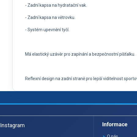
- Zadní kapsa na hydratační vak.
- Zadní kapsa na větrovku.
- Systém upevnění tyčí.
Má elastický uzávěr pro zapínání a bezpečnostní píšťalku.
Reflexní design na zadní straně pro lepší viditelnost spor
Z
á
Informace
Instagram
p
a
O nás