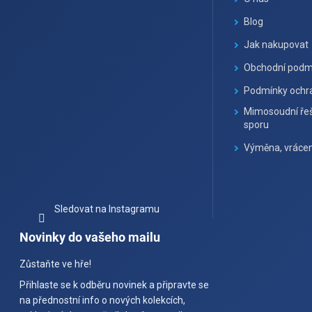
t
Blog
í
Jak nakupovat
Obchodní podm
Podmínky ochra
Mimosoudní řeš
sporu
Výměna, vrácen
Sledovat na Instagramu
Novinky do vašeho mailu
Zůstaňte ve hře!
Přihlaste se k odběru novinek a připravte se
na přednostní info o nových kolekcích,