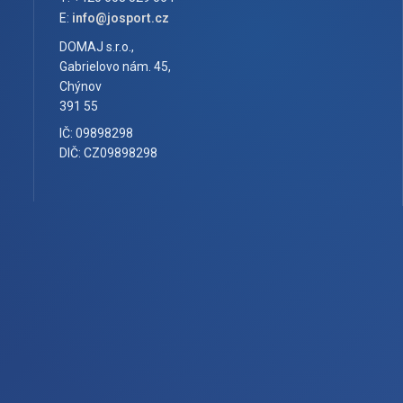
E:
info@josport.cz
DOMAJ s.r.o.,
Gabrielovo nám. 45,
Chýnov
391 55
IČ: 09898298
DIČ: CZ09898298