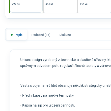
799 Kč
436 Kč
835 Kč
Popis
Podobné (16)
Diskuze
Unisex design vyrobený z technické a elastické síťovin
správným odvodem potu regulací tělesné teploty a zárov
Vesta s objemem 6 litrů obsahuje několik strategicky umís
- Přední kapsy na měkké termosky.
- Kapsa na zip pro uložení cenností.