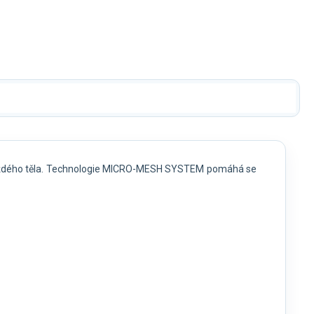
Kč
1 585 Kč
835 Kč
799 Kč
i každého těla. Technologie MICRO-MESH SYSTEM pomáhá se