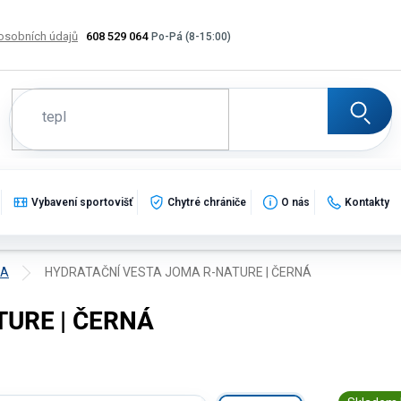
osobních údajů
608 529 064
Výměna, vrácení a reklamace zboží
Katalogy
Potisk
Vybavení sportovišť
Chytré chrániče
O nás
Kontakty
MA
HYDRATAČNÍ VESTA JOMA R-NATURE | ČERNÁ
URE | ČERNÁ