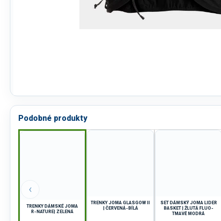
Podobné produkty
‹
TRENKY JOMA GLASGOW II
SET DÁMSKÝ JOMA LIDER
TRENKY DÁMSKÉ JOMA
| ČERVENÁ-BÍLÁ
BASKET | ŽLUTÁ FLUO-
R-NATURE| ZELENÁ
TMAVĚ MODRÁ