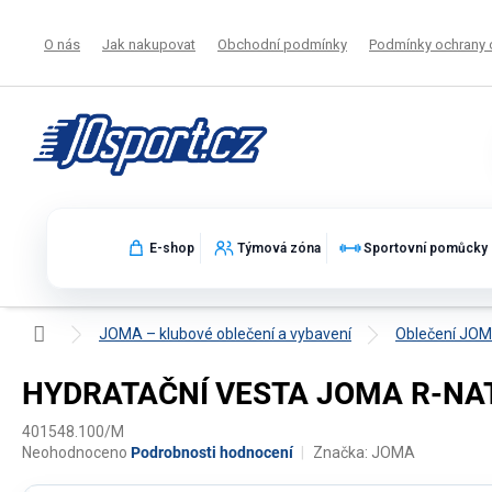
Přejít
na
O nás
Jak nakupovat
Obchodní podmínky
Podmínky ochrany 
obsah
E-shop
Týmová zóna
Sportovní pomůcky
Domů
JOMA – klubové oblečení a vybavení
Oblečení JO
HYDRATAČNÍ VESTA JOMA R-NAT
401548.100/M
Průměrné
Neohodnoceno
Podrobnosti hodnocení
Značka:
JOMA
hodnocení