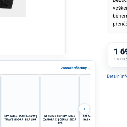
veške
během
přenáš
1 6
1 400 K
Měrná
Zobrazit všechny →
cena:
Detailní i
›
SET JOMA LIDER BASKET |
BRANKÁŘSKÝ SET JOMA
SET DÁMSKÝ JOMA LIDER
TRE
TMAVĚ MODRÁ-BÍLÁ | B/R
ZAMORA XI | ČERNÁ-ŠEDÁ
BASKET | BÍLÁ-ČERVENÁ
|
| D/R