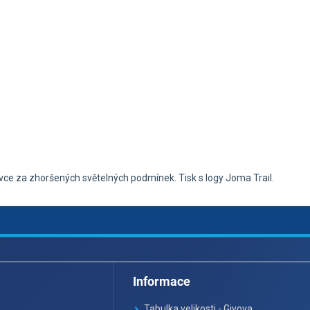
tovce za zhoršených světelných podmínek. Tisk s logy Joma Trail.
Informace
Tabulka velikosti - Givova