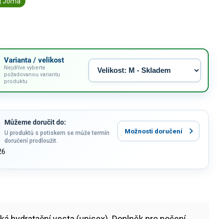
| Joma
Varianta / velikost
Nejdříve vyberte
požadovanou variantu
produktu
Můžeme doručit do:
Možnosti doručení
U produktů s potiskem se může termín
doručení prodloužit.
26
á hydratační vesta (unisex). Doplněk pro nošení