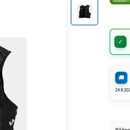
Skladem 
24.8.20
Běžeck