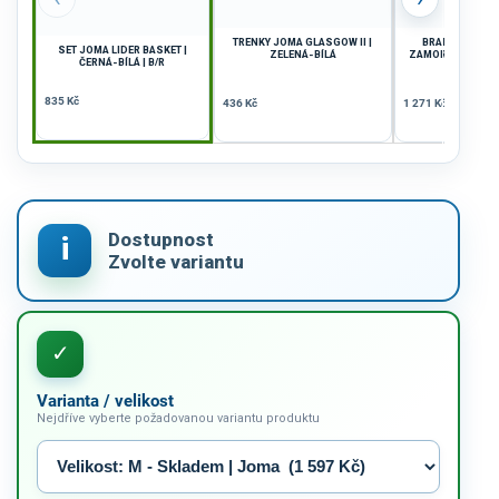
TRENKY JOMA GLASGOW II |
BRANKÁŘSKÝ 
SET JOMA LIDER BASKET |
ZELENÁ-BÍLÁ
ZAMORA XI | ČER
ČERNÁ-BÍLÁ | B/R
MODRÁ | 
835 Kč
436 Kč
1 271 Kč
Varianta / velikost
Nejdříve vyberte požadovanou variantu produktu