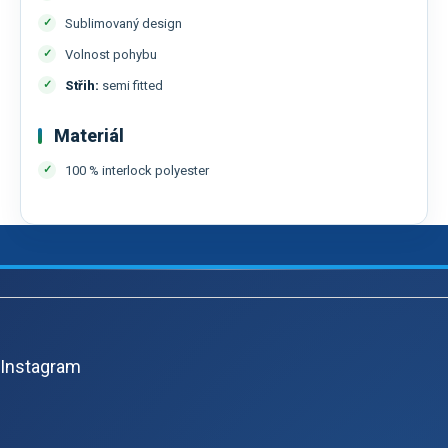
Sublimovaný design
Volnost pohybu
Střih:
semi fitted
Materiál
100 % interlock polyester
Z
á
p
Instagram
a
t
í