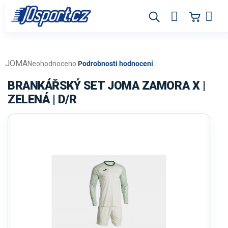
Přejít
na
obsah
JOMA
Průměrné
Neohodnoceno
Podrobnosti hodnocení
hodnocení
produktu
BRANKÁŘSKÝ SET JOMA ZAMORA X |
je
ZELENÁ | D/R
0,0
z
5
hvězdiček.