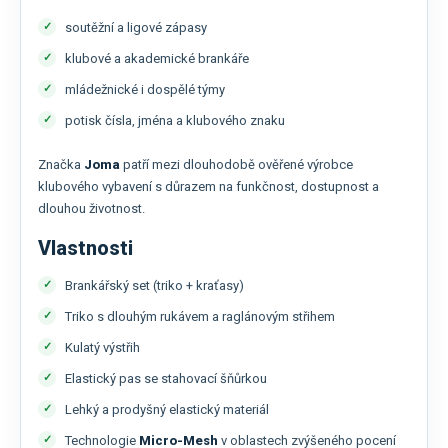
soutěžní a ligové zápasy
klubové a akademické brankáře
mládežnické i dospělé týmy
potisk čísla, jména a klubového znaku
Značka
Joma
patří mezi dlouhodobě ověřené výrobce
klubového vybavení s důrazem na funkčnost, dostupnost a
dlouhou životnost.
Vlastnosti
Brankářský set (triko + kraťasy)
Triko s dlouhým rukávem a raglánovým střihem
Kulatý výstřih
Elastický pas se stahovací šňůrkou
Lehký a prodyšný elastický materiál
Technologie
Micro-Mesh
v oblastech zvýšeného pocení