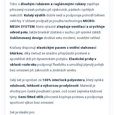
Triko s
dlouhým rukávem a raglánovými rukávy
zajišťuje
přirozený rozsah pohybu při výskocích, pádech i rychlých
reakcích.
Kulatý výstřih
dobře sedí a podporuje pohodlí během
celé hry. V oblasti podpaží je použita technologie
MICRO-
MESH SYSTEM
, která výrazně
zlepšuje ventilaci a urychluje
odvod potu
, takže brankář zůstává v suchu i při vysoké zátěži.
Sublimovaný design
dodává setu moderní, soutěžní vzhled.
Kraťasy disponují
elastickým pasem s vnitřní stahovací
šňůrkou
, díky čemuž se snadno přizpůsobí postavě a
spolehlivě drží při dynamickém pohybu.
Elastické prvky v
oblasti rozkroku
podporují flexibilitu a umožňují plynulý pohyb
bez omezení při zákrocích a změnách směru.
Celý set je vyroben ze
100% interlock polyesteru
, který vyniká
odolností, lehkostí a výbornou prodyšností
. Materiál je
vhodný pro časté používání i praní, což ocení zejména klubové
týmy.
Semi fitted střih
přirozeně kopíruje postavu a podporuje
sportovní výkon bez omezení.
Set je ideální pro: