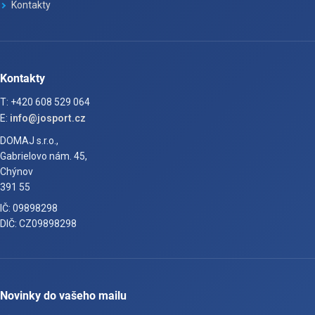
Kontakty
Kontakty
T: +420 608 529 064
E:
info@josport.cz
DOMAJ s.r.o.,
Gabrielovo nám. 45,
Chýnov
391 55
IČ: 09898298
DIČ: CZ09898298
Novinky do vašeho mailu