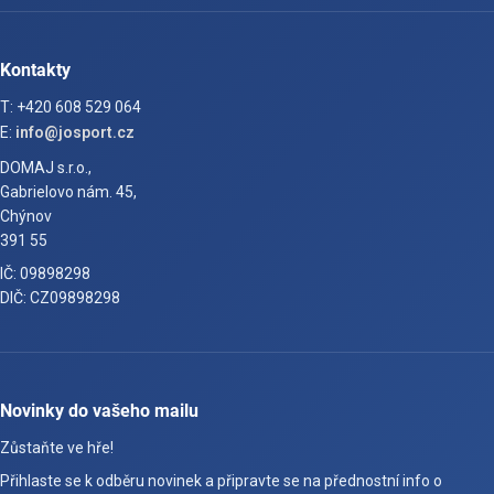
Kontakty
T: +420 608 529 064
E:
info@josport.cz
DOMAJ s.r.o.,
Gabrielovo nám. 45,
Chýnov
391 55
IČ: 09898298
DIČ: CZ09898298
Novinky do vašeho mailu
Zůstaňte ve hře!
Přihlaste se k odběru novinek a připravte se na přednostní info o