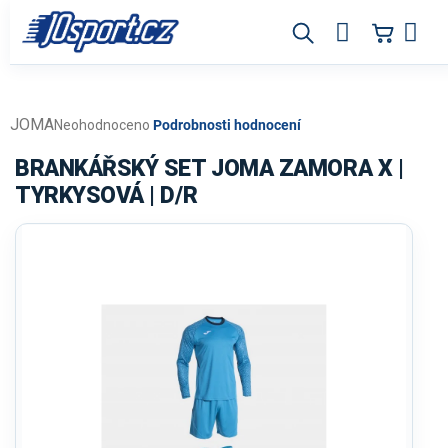
Přejít
na
obsah
JOMA
Průměrné
Neohodnoceno
Podrobnosti hodnocení
hodnocení
produktu
BRANKÁŘSKÝ SET JOMA ZAMORA X |
je
TYRKYSOVÁ | D/R
0,0
z
5
hvězdiček.