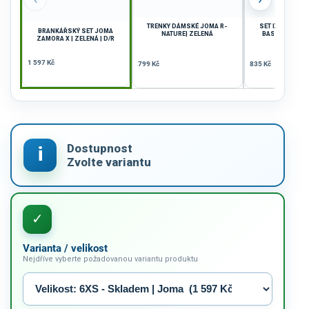
TRENKY DÁMSKÉ JOMA R-
SET DÁMSKÝ JO
BRANKÁŘSKÝ SET JOMA
NATURE| ZELENÁ
BASKET | ŽLUT
ZAMORA X | ZELENÁ | D/R
MODR
1 597 Kč
799 Kč
835 Kč
Varianta / velikost
Nejdříve vyberte požadovanou variantu produktu