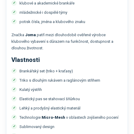
klubové a akademické brankáře
mládežnické i dospělé týmy
potisk čísla, jména a klubového znaku
Značka
Joma
patří mezi dlouhodobě ověřené výrobce
klubového vybavení s důrazem na funkčnost, dostupnost a
dlouhou životnost.
Vlastnosti
Brankářský set (triko + kraťasy)
Triko s dlouhým rukávem a raglánovým střihem
Kulatý výstřih
Elastický pas se stahovací šňůrkou
Lehký a prodyšný elastický materiál
Technologie
Micro-Mesh
v oblastech zvýšeného pocení
Sublimovaný design