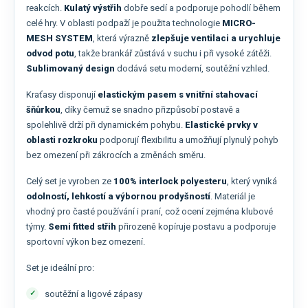
reakcích.
Kulatý výstřih
dobře sedí a podporuje pohodlí během
celé hry. V oblasti podpaží je použita technologie
MICRO-
MESH SYSTEM
, která výrazně
zlepšuje ventilaci a urychluje
odvod potu
, takže brankář zůstává v suchu i při vysoké zátěži.
Sublimovaný design
dodává setu moderní, soutěžní vzhled.
Kraťasy disponují
elastickým pasem s vnitřní stahovací
šňůrkou
, díky čemuž se snadno přizpůsobí postavě a
spolehlivě drží při dynamickém pohybu.
Elastické prvky v
oblasti rozkroku
podporují flexibilitu a umožňují plynulý pohyb
bez omezení při zákrocích a změnách směru.
Celý set je vyroben ze
100% interlock polyesteru
, který vyniká
odolností, lehkostí a výbornou prodyšností
. Materiál je
vhodný pro časté používání i praní, což ocení zejména klubové
týmy.
Semi fitted střih
přirozeně kopíruje postavu a podporuje
sportovní výkon bez omezení.
Set je ideální pro:
soutěžní a ligové zápasy