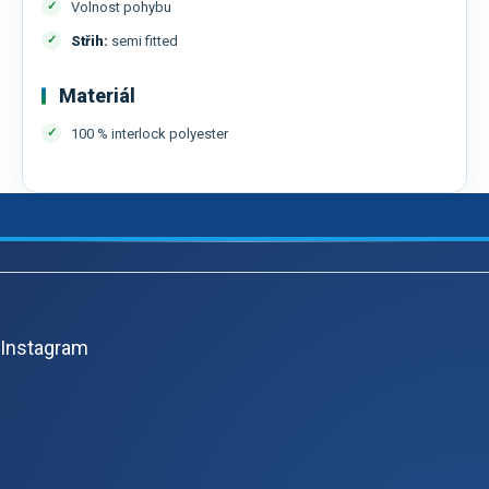
Volnost pohybu
Střih:
semi fitted
Materiál
100 % interlock polyester
Z
á
p
Instagram
a
t
í