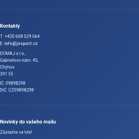
Kontakty
T: +420 608 529 064
E:
info@josport.cz
DOMAJ s.r.o.,
Gabrielovo nám. 45,
Chýnov
391 55
IČ: 09898298
DIČ: CZ09898298
Novinky do vašeho mailu
Zůstaňte ve hře!