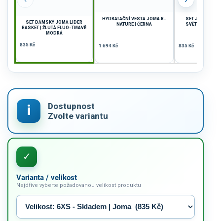
HYDRATAČNÍ VESTA JOMA R-
SET JOMA LIDER
SET DÁMSKÝ JOMA LIDER
NATURE | ČERNÁ
SVĚTLE MODRÁ-B
BASKET | ŽLUTÁ FLUO-TMAVĚ
MODRÁ
835 Kč
1 694 Kč
835 Kč
Varianta / velikost
Nejdříve vyberte požadovanou velikost produktu