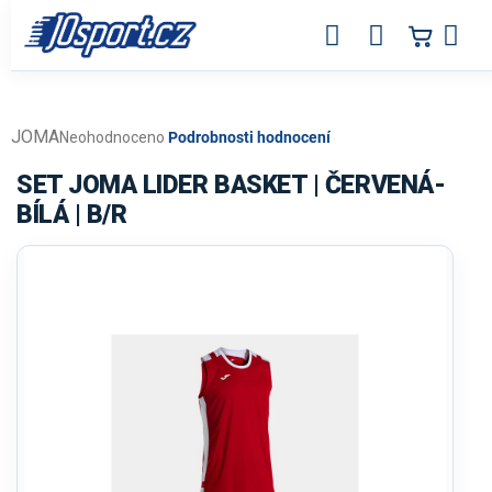
Přejít
na
obsah
JOMA
Průměrné
Neohodnoceno
Podrobnosti hodnocení
hodnocení
produktu
SET JOMA LIDER BASKET | ČERVENÁ-
je
BÍLÁ | B/R
0,0
z
5
hvězdiček.