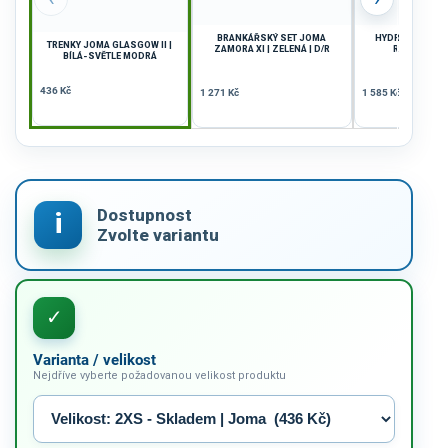
BRANKÁŘSKÝ SET JOMA
HYDRATAČNÍ VE
TRENKY JOMA GLASGOW II |
ZAMORA XI | ZELENÁ | D/R
R.NATURE |
BÍLÁ-SVĚTLE MODRÁ
436 Kč
1 271 Kč
1 585 Kč
Varianta / velikost
Nejdříve vyberte požadovanou velikost produktu