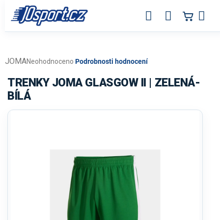
Přejít
na
obsah
JOMA
Průměrné
Neohodnoceno
Podrobnosti hodnocení
hodnocení
produktu
TRENKY JOMA GLASGOW II | ZELENÁ-
je
BÍLÁ
0,0
z
5
hvězdiček.