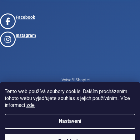
Facebook
Instagram
Vytvořil Shoptet
Tento web používá soubory cookie. Dalším procházením
tohoto webu vyjadřujete souhlas s jejich používáním.. Více
Copyright 2026
www.josport.cz
. Všechna práva vyhrazena.
informací
zde
.
Nastavení