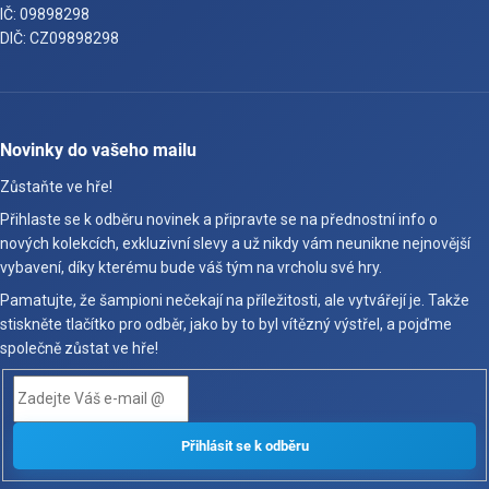
IČ: 09898298
DIČ: CZ09898298
Novinky do vašeho mailu
Zůstaňte ve hře!
Přihlaste se k odběru novinek a připravte se na přednostní info o
nových kolekcích, exkluzivní slevy a už nikdy vám neunikne nejnovější
vybavení, díky kterému bude váš tým na vrcholu své hry.
Pamatujte, že šampioni nečekají na příležitosti, ale vytvářejí je. Takže
stiskněte tlačítko pro odběr, jako by to byl vítězný výstřel, a pojďme
společně zůstat ve hře!