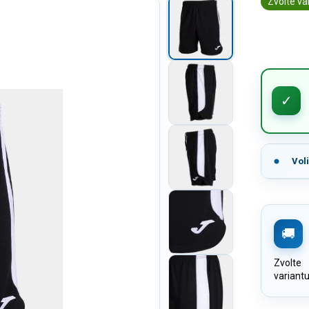
Zvolte va
Vol
Zvolte
variant