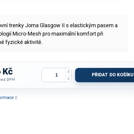
ovní trenky Joma Glasgow II s elastickým pasem a
logií Micro-Mesh pro maximální komfort při
é fyzické aktivitě.
 Kč
PŘIDAT DO KOŠÍKU
bez DPH
nformace
ANKÁŘSKÝ SET JOMA
SET DÁMSKÝ JOMA LIDER
BRANKÁŘSKÝ SET JOMA
BRANKÁŘS
MORA XI | ORANŽOVÁ
BASKET | BÍLÁ-ČERVENÁ
ZAMORA X | TYRKYSOVÁ |
ZAMORA XI 
FLUO | D/R
D/R
SVĚTLE M