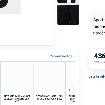
Sport
techno
náročn
436
Zobrazit všechny →
360 Kč
Měrná
cena:
Detailní i
›
SET DÁMSKÝ JOMA LIDER
SET DÁMSKÝ JOMA LIDER
BRANKÁŘSKÝ SET JOMA
BR
BASKET | TMAVĚ MODRÁ-
BASKET | ČERVENÁ-BÍLÁ
ZAMORA XI | ČERVENÁ-
ZA
BÍLÁ
TMAVĚ MODRÁ | D/R