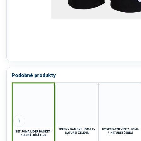
Podobné produkty
‹
TRENKY DÁMSKÉ JOMA R-
HYDRATAČNÍ VESTA JOMA
SET JOMA LIDER BASKET |
NATURE| ZELENÁ
R.NATURE | ČERNÁ
ZELENÁ-BÍLÁ | B/R