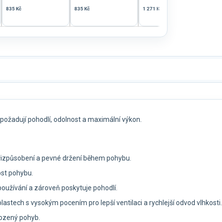
835 Kč
835 Kč
1 271 Kč
1 27
 požadují pohodlí, odolnost a maximální výkon.
přizpůsobení a pevné držení během pohybu.
ost pohybu.
používání a zároveň poskytuje pohodlí.
lastech s vysokým pocením pro lepší ventilaci a rychlejší odvod vlhkosti.
irozený pohyb.