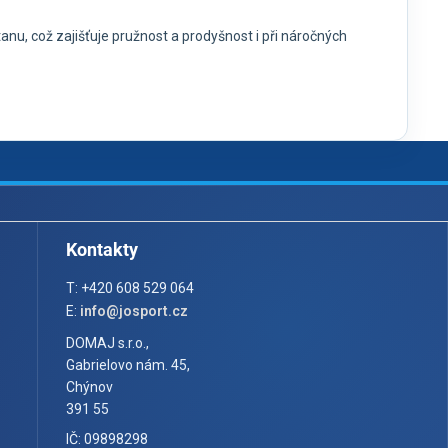
nu, což zajišťuje pružnost a prodyšnost i při náročných
Kontakty
T: +420 608 529 064
E:
info@josport.cz
DOMAJ s.r.o.,
Gabrielovo nám. 45,
Chýnov
391 55
IČ: 09898298