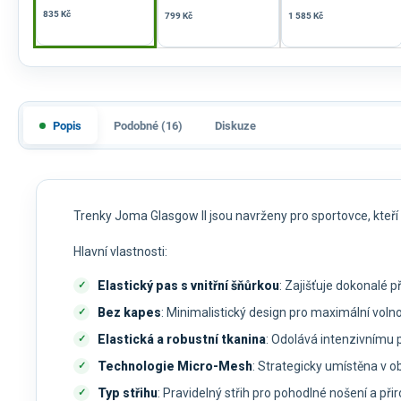
835 Kč
799 Kč
1 585 Kč
Popis
Podobné (16)
Diskuze
Trenky Joma Glasgow II jsou navrženy pro sportovce, kteří
Hlavní vlastnosti:
Elastický pas s vnitřní šňůrkou
: Zajišťuje dokonalé 
Bez kapes
: Minimalistický design pro maximální voln
Elastická a robustní tkanina
: Odolává intenzivnímu 
Technologie Micro-Mesh
: Strategicky umístěna v ob
Typ střihu
: Pravidelný střih pro pohodlné nošení a př