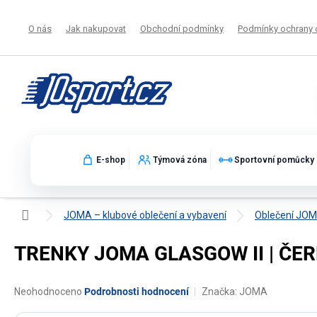
Přejít
na
O nás
Jak nakupovat
Obchodní podmínky
Podmínky ochrany 
obsah
E-shop
Týmová zóna
Sportovní pomůcky
Domů
JOMA – klubové oblečení a vybavení
Oblečení JO
TRENKY JOMA GLASGOW II | ČE
Průměrné
Neohodnoceno
Podrobnosti hodnocení
Značka:
JOMA
hodnocení