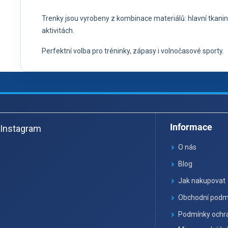
Trenky jsou vyrobeny z kombinace materiálů: hlavní tkanin
aktivitách.
Perfektní volba pro tréninky, zápasy i volnočasové sporty.
Z
á
Informace
Instagram
p
a
O nás
t
Blog
í
Jak nakupovat
Obchodní podm
Podmínky ochra