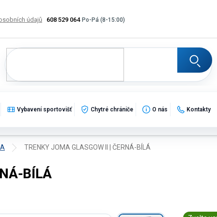
osobních údajů
608 529 064
Výměna, vrácení a reklamace zboží
Katalogy
Potisk
Vybavení sportovišť
Chytré chrániče
O nás
Kontakty
MA
TRENKY JOMA GLASGOW II | ČERNÁ-BÍLÁ
RNÁ-BÍLÁ