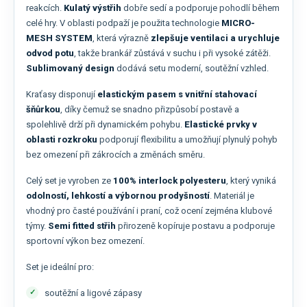
reakcích.
Kulatý výstřih
dobře sedí a podporuje pohodlí během
celé hry. V oblasti podpaží je použita technologie
MICRO-
MESH SYSTEM
, která výrazně
zlepšuje ventilaci a urychluje
odvod potu
, takže brankář zůstává v suchu i při vysoké zátěži.
Sublimovaný design
dodává setu moderní, soutěžní vzhled.
Kraťasy disponují
elastickým pasem s vnitřní stahovací
šňůrkou
, díky čemuž se snadno přizpůsobí postavě a
spolehlivě drží při dynamickém pohybu.
Elastické prvky v
oblasti rozkroku
podporují flexibilitu a umožňují plynulý pohyb
bez omezení při zákrocích a změnách směru.
Celý set je vyroben ze
100% interlock polyesteru
, který vyniká
odolností, lehkostí a výbornou prodyšností
. Materiál je
vhodný pro časté používání i praní, což ocení zejména klubové
týmy.
Semi fitted střih
přirozeně kopíruje postavu a podporuje
sportovní výkon bez omezení.
Set je ideální pro:
soutěžní a ligové zápasy