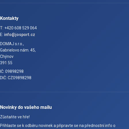
Kontakty
T: +420 608 529 064
E:
info@josport.cz
DOMAJ s.r.o.,
Gabrielovo nám. 45,
Chýnov
391 55
IČ: 09898298
DIČ: CZ09898298
Novinky do vašeho mailu
Zůstaňte ve hře!
Přihlaste se k odběru novinek a připravte se na přednostní info o