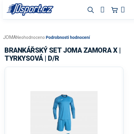
Přejít
na
obsah
JOMA
Průměrné
Neohodnoceno
Podrobnosti hodnocení
hodnocení
produktu
BRANKÁŘSKÝ SET JOMA ZAMORA X |
je
TYRKYSOVÁ | D/R
0,0
z
5
hvězdiček.