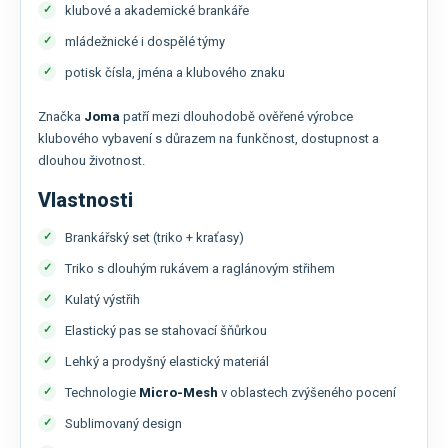
klubové a akademické brankáře
mládežnické i dospělé týmy
potisk čísla, jména a klubového znaku
Značka
Joma
patří mezi dlouhodobě ověřené výrobce
klubového vybavení s důrazem na funkčnost, dostupnost a
dlouhou životnost.
Vlastnosti
Brankářský set (triko + kraťasy)
Triko s dlouhým rukávem a raglánovým střihem
Kulatý výstřih
Elastický pas se stahovací šňůrkou
Lehký a prodyšný elastický materiál
Technologie
Micro-Mesh
v oblastech zvýšeného pocení
Sublimovaný design