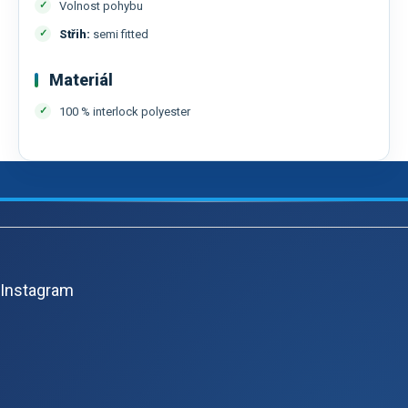
Volnost pohybu
Střih:
semi fitted
Materiál
100 % interlock polyester
Z
á
p
Instagram
a
t
í