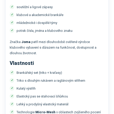
soutěžní a ligové zápasy
klubové a akademické brankáře
mládežnické i dospělé týmy
potisk čísla, jména a klubového znaku
Značka
Joma
patří mezi dlouhodobě ověřené výrobce
klubového vybavení s důrazem na funkčnost, dostupnost a
dlouhou životnost.
Vlastnosti
Brankářský set (triko + kraťasy)
Triko s dlouhým rukávem a raglánovým střihem
Kulatý výstřih
Elastický pas se stahovací šňůrkou
Lehký a prodyšný elastický materiál
Technologie
Micro-Mesh
v oblastech zvýšeného pocení