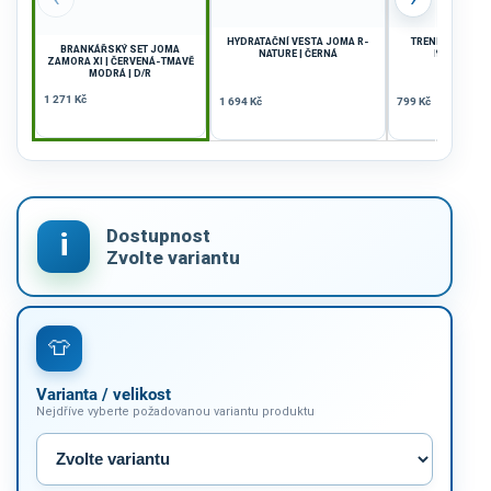
HYDRATAČNÍ VESTA JOMA R-
TRENKY DÁMSKÉ
BRANKÁŘSKÝ SET JOMA
NATURE | ČERNÁ
NATURE| Z
ZAMORA XI | ČERVENÁ-TMAVĚ
MODRÁ | D/R
1 271 Kč
1 694 Kč
799 Kč
Varianta / velikost
Nejdříve vyberte požadovanou variantu produktu