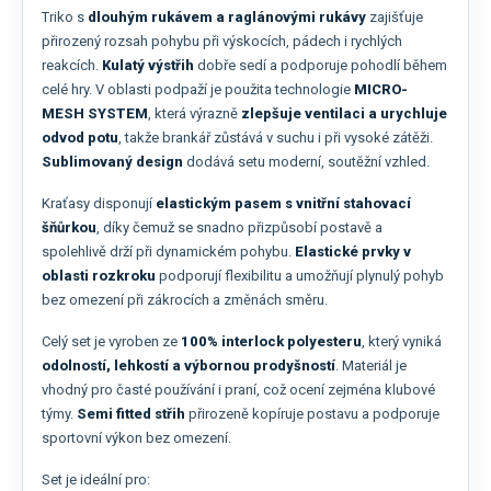
Triko s
dlouhým rukávem a raglánovými rukávy
zajišťuje
přirozený rozsah pohybu při výskocích, pádech i rychlých
reakcích.
Kulatý výstřih
dobře sedí a podporuje pohodlí během
celé hry. V oblasti podpaží je použita technologie
MICRO-
MESH SYSTEM
, která výrazně
zlepšuje ventilaci a urychluje
odvod potu
, takže brankář zůstává v suchu i při vysoké zátěži.
Sublimovaný design
dodává setu moderní, soutěžní vzhled.
Kraťasy disponují
elastickým pasem s vnitřní stahovací
šňůrkou
, díky čemuž se snadno přizpůsobí postavě a
spolehlivě drží při dynamickém pohybu.
Elastické prvky v
oblasti rozkroku
podporují flexibilitu a umožňují plynulý pohyb
bez omezení při zákrocích a změnách směru.
Celý set je vyroben ze
100% interlock polyesteru
, který vyniká
odolností, lehkostí a výbornou prodyšností
. Materiál je
vhodný pro časté používání i praní, což ocení zejména klubové
týmy.
Semi fitted střih
přirozeně kopíruje postavu a podporuje
sportovní výkon bez omezení.
Set je ideální pro: