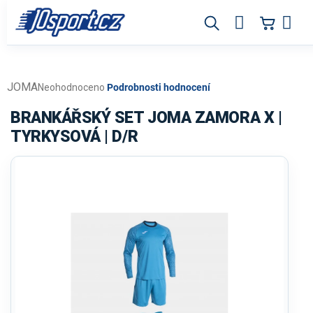
Přejít
na
obsah
JOMA
Průměrné
Neohodnoceno
Podrobnosti hodnocení
hodnocení
produktu
BRANKÁŘSKÝ SET JOMA ZAMORA X |
je
TYRKYSOVÁ | D/R
0,0
z
5
hvězdiček.