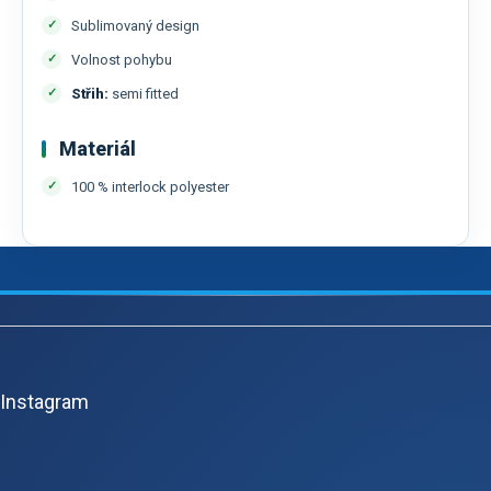
Sublimovaný design
Volnost pohybu
Střih:
semi fitted
Materiál
100 % interlock polyester
Z
á
p
Instagram
a
t
í