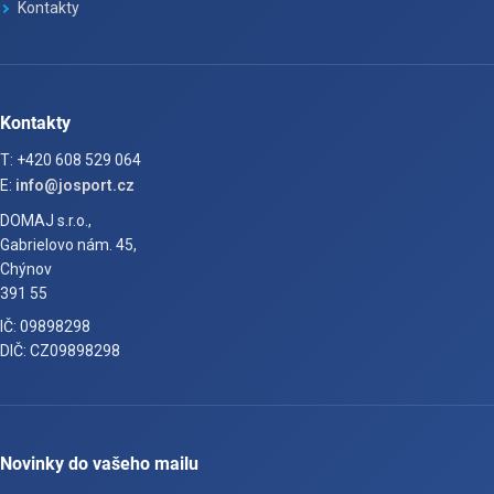
Kontakty
Kontakty
T: +420 608 529 064
E:
info@josport.cz
DOMAJ s.r.o.,
Gabrielovo nám. 45,
Chýnov
391 55
IČ: 09898298
DIČ: CZ09898298
Novinky do vašeho mailu