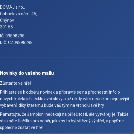
DOMAJ s.r.o.,
Gabrielovo nám. 45,
Chýnov
391 55
IČ: 09898298
DIČ: CZ09898298
Novinky do vašeho mailu
Zůstaňte ve hře!
Přihlaste se k odběru novinek a připravte se na přednostní info o
nových kolekcích, exkluzivní slevy a už nikdy vám neunikne nejnovější
vybavení, díky kterému bude váš tým na vrcholu své hry.
Pamatujte, že šampioni nečekají na příležitosti, ale vytvářejí je. Takže
stiskněte tlačítko pro odběr, jako by to byl vítězný výstřel, a pojďme
společně zůstat ve hře!