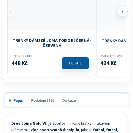
‹
›
TRENKY DÁMSKÉ JOMA TOKIO II | ČERNÁ-
TRENKY DÁMSKÉ
ČERVENÁ
370 Kč bez DPH
350 Kč bez DPH
448 Kč
424 Kč
DETAIL
Popis
Podobné (16)
Diskuze
Dres Joma Gold VII
je sportovní triko s krátkým rukávem
určené pro
více sportovních disciplín
, jako je
fotbal, futsal,