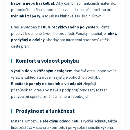
házená nebo basketbal
. Díky kombinaci funkčních materiálů,
pohodlného střihu a moderního vzhledu je ideální volbou pro
trénink i zápasy
, a to jak na klubové, tak školní úrovni.
Dres je vyroben z
100% recyklovaného polyesteru
, čímž
přispívá k ochraně životního prostředí. Použitý materiál je
lehký,
prodyšný a odolný
, vhodný pro intenzivní sportovní zátěž i
časté praní.
Komfort a volnost pohybu
Výstřih do V s kříženým designem
dodává dresu sportovní a
výrazný vzhled a zároveň zajišťuje pohodlí při pohybu.
Elastické panely na bocích a v podpaží
zlepšují
přizpůsobení dresu postavě a podporují přirozený rozsah
pohybu při sprintu, změnách směru i soubojích.
Prodyšnost a funkčnost
Materiál umožňuje
efektivní odvod potu
a rychlé schnutí, takže
hráč zůstává v suchu a komfortu i při vysoké intenzitě výkonu.