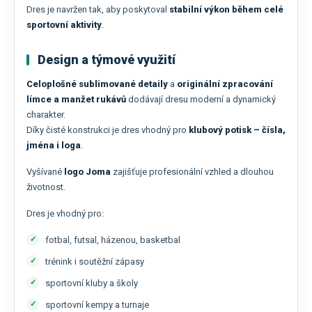
Dres je navržen tak, aby poskytoval
stabilní výkon během celé
sportovní aktivity
.
Design a týmové využití
Celoplošné sublimované detaily
a
originální zpracování
límce a manžet rukávů
dodávají dresu moderní a dynamický
charakter.
Díky čisté konstrukci je dres vhodný pro
klubový potisk – čísla,
jména i loga
.
Vyšívané
logo Joma
zajišťuje profesionální vzhled a dlouhou
životnost.
Dres je vhodný pro:
fotbal, futsal, házenou, basketbal
trénink i soutěžní zápasy
sportovní kluby a školy
sportovní kempy a turnaje