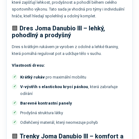
které zajišťují lehkost, prodyšnost a pohodlí během celého
sportovního výkonu. Tato sada je vhodná pro týmy i individuální
hráče, kteří hledají spolehlivý a odolný komplet.
🟦
Dres Joma Danubio III – lehký,
pohodlný a prodyšný
Dres s krátkým rukávem je vyroben z odolné a lehké tkaniny,
která pomáhá regulovat pot a udržuje tělo v suchu.
Vlastnosti dresu:
Krátký rukáv
pro maximální mobilitu
V-výstřih s elastickou krycí páskou
, která zabraňuje
odírání
Barevné kontrastní panely
Prodyšná struktura látky
Odlehčený materiál, který neomezuje pohyb
🟦
Trenky Joma Danubio III – komfort a