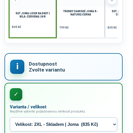
TRENKY DÁMSKÉ JOMA R-
SET JOMA LIDER
SET JOMA LIDER BASKET |
NATURE| ČERNÁ
ČERVENÁ-BÍL
BÍLÁ-ČERVENÁ | B/R
835 Kč
799 Kč
835 Kč
Varianta / velikost
Nejdříve vyberte požadovanou velikost produktu