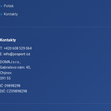
Potisk
Kontakty
Kontakty
T: +420 608 529 064
E:
info@josport.cz
DOMAJ s.r.o.,
Gabrielovo nám. 45,
Chýnov
391 55
IČ: 09898298
DIČ: CZ09898298