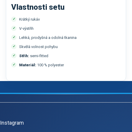
Vlastnosti setu
Krátký rukáv
V-výstřih
Lehká, prodyšná a odolná tkanina
Skvělá volnost pohybu
Střih:
semi-fitted
Materiál:
100 % polyester
Z
á
p
Instagram
a