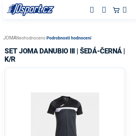
Přejít
na
obsah
JOMA
Průměrné
Neohodnoceno
Podrobnosti hodnocení
hodnocení
produktu
SET JOMA DANUBIO III | ŠEDÁ-ČERNÁ |
je
K/R
0,0
z
5
hvězdiček.