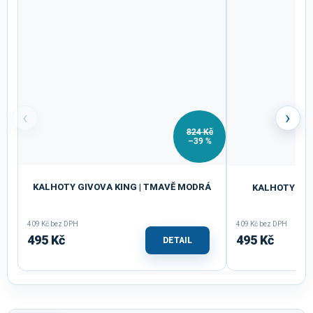
‹
›
824 Kč
–39 %
KALHOTY GIVOVA KING | TMAVĚ MODRÁ
KALHOTY GIV
409 Kč bez DPH
409 Kč bez DPH
495 Kč
495 Kč
DETAIL