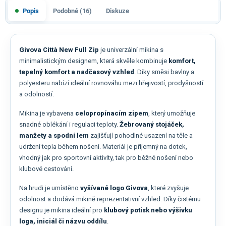
Popis
Podobné (16)
Diskuze
Givova Città New Full Zip
je univerzální mikina s
minimalistickým designem, která skvěle kombinuje
komfort,
tepelný komfort a nadčasový vzhled
. Díky směsi bavlny a
polyesteru nabízí ideální rovnováhu mezi hřejivostí, prodyšností
a odolností.
Mikina je vybavena
celopropínacím zipem
, který umožňuje
snadné oblékání i regulaci teploty.
Žebrovaný stojáček,
manžety a spodní lem
zajišťují pohodlné usazení na těle a
udržení tepla během nošení. Materiál je příjemný na dotek,
vhodný jak pro sportovní aktivity, tak pro běžné nošení nebo
klubové cestování.
Na hrudi je umístěno
vyšívané logo Givova
, které zvyšuje
odolnost a dodává mikině reprezentativní vzhled. Díky čistému
designu je mikina ideální pro
klubový potisk nebo výšivku
loga, iniciál či názvu oddílu
.