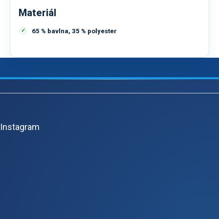
Materiál
65 % bavlna, 35 % polyester
Z
á
p
Instagram
a
t
í