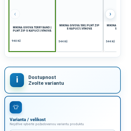
‹
›
MIKINA GIVOVA 500 | PLNÝ ZIP
MIKINA GIVOVA 50
MIKINA GIVOVA TERRY BAND |
S KAPUCÍ | VÍNOVÁ
S KAPUCÍ |
PLNÝ ZIP S KAPUCÍ | VÍNOVÁ
940 Kč
544 Kč
544 Kč
Varianta / velikost
Nejdříve vyberte požadovanou variantu produktu