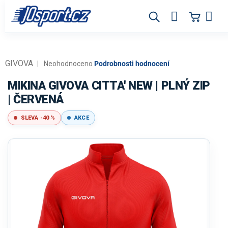
Přejít
na
obsah
GIVOVA
Průměrné
Neohodnoceno
Podrobnosti hodnocení
hodnocení
produktu
MIKINA GIVOVA CITTA' NEW | PLNÝ ZIP
je
| ČERVENÁ
0,0
z
SLEVA -40 %
AKCE
5
hvězdiček.