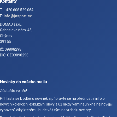
Kontakty
T: +420 608 529 064
E:
info@josport.cz
DOMAJ s.r.o.,
Gabrielovo nám. 45,
Chýnov
391 55
IČ: 09898298
DIČ: CZ09898298
Novinky do vašeho mailu
Zůstaňte ve hře!
Přihlaste se k odběru novinek a připravte se na přednostní info o
nových kolekcích, exkluzivní slevy a už nikdy vám neunikne nejnovější
vybavení, díky kterému bude váš tým na vrcholu své hry.