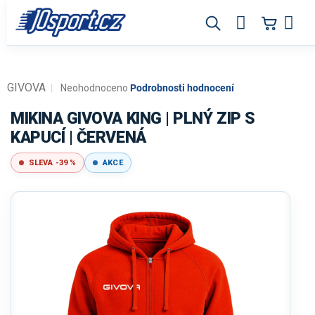
Přejít
na
obsah
GIVOVA
Průměrné
Neohodnoceno
Podrobnosti hodnocení
hodnocení
produktu
MIKINA GIVOVA KING | PLNÝ ZIP S
je
KAPUCÍ | ČERVENÁ
0,0
z
SLEVA -39 %
AKCE
5
hvězdiček.