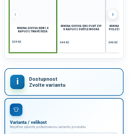
‹
›
MIKINA GIVOVA 500 | PLNÝ ZIP
MIKINA GIVOVA R
MIKINA GIVOVA NEW | S
S KAPUCÍ | SVĚTLE MODRÁ
POLOZIP | ŽLUTÁ
KAPUCÍ | TMAVĚ ŠEDÁ
529 Kč
544 Kč
346 Kč
Varianta / velikost
Nejdříve vyberte požadovanou variantu produktu