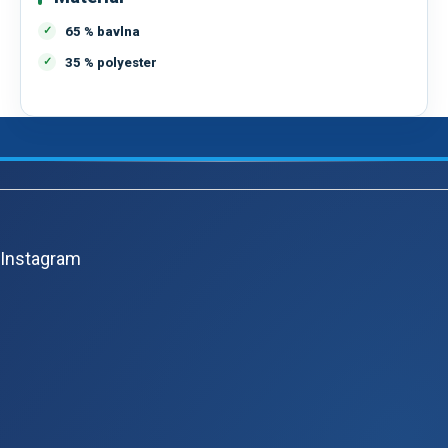
65 % bavlna
35 % polyester
Z
á
p
Instagram
a
t
í