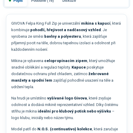
Popis
Podobné (16)
Diskuze
GIVOVA Felpa King Full Zip je univerzální
mikina s kapucí
, která
kombinuje
pohodlí, hřejivost a nadčasový vzhled
. Je
vyrobena ze směsi
bavlny a polyesteru
, která zajišťuje
příjemný pocit na těle, dobrou tepelnou izolaci a odolnost při
každodenním nošení.
Mikina je vybavena
celopropínacím zipem
, který umožňuje
snadné oblékání a regulaci teploty.
Kapuce
poskytuje
dodatečnou ochranu před chladem, zatímco
žebrované
manžety a spodní lem
zajišťují pohodlné usazení na těle a
udržení tepla.
Na hrudi je umístěno
vyšívané logo Givova
, které zvyšuje
odolnost a dodává mikině reprezentativní vzhled. Díky čistému
střihu je mikina
ideální pro klubový potisk nebo výšivku
–
logo klubu, iniciály nebo název týmu.
Model patří do
N.O.S. (continuativo) kolekce
, která zaručuje