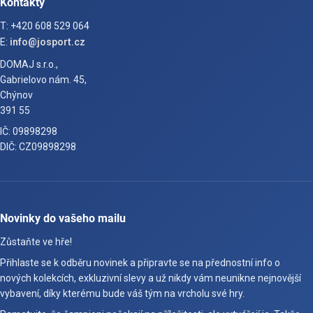
Kontakty
T: +420 608 529 064
E:
info@josport.cz
DOMAJ s.r.o.,
Gabrielovo nám. 45,
Chýnov
391 55
IČ: 09898298
DIČ: CZ09898298
Novinky do vašeho mailu
Zůstaňte ve hře!
Přihlaste se k odběru novinek a připravte se na přednostní info o
nových kolekcích, exkluzivní slevy a už nikdy vám neunikne nejnovější
vybavení, díky kterému bude váš tým na vrcholu své hry.