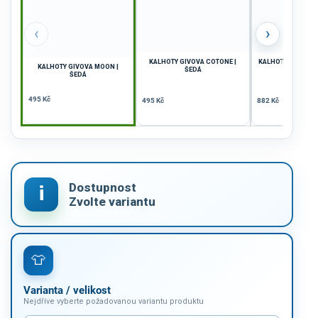
‹
›
KALHOTY GIVOVA COTONE |
KALHOTY GIVOVA T
KALHOTY GIVOVA MOON |
ŠEDÁ
ČERN
ŠEDÁ
495 Kč
495 Kč
882 Kč
Varianta / velikost
Nejdříve vyberte požadovanou variantu produktu