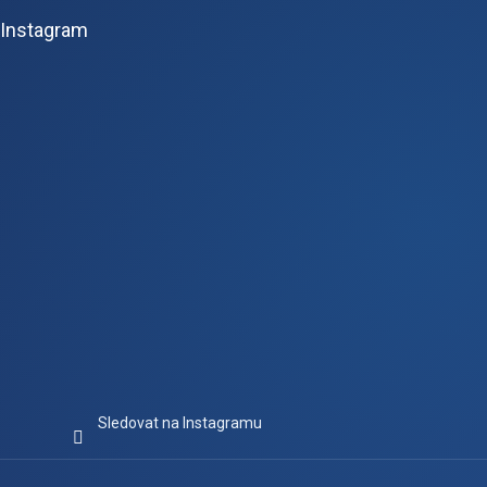
p
Instagram
a
t
í
Sledovat na Instagramu