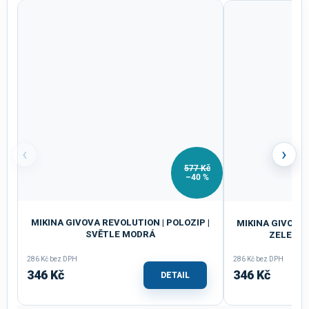
‹
›
577 Kč
–40 %
MIKINA GIVOVA REVOLUTION | POLOZIP |
MIKINA GIVOVA 
SVĚTLE MODRÁ
ZELENÁ 
286 Kč bez DPH
286 Kč bez DPH
346 Kč
346 Kč
DETAIL