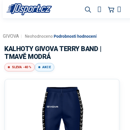
Přejít
na
obsah
GIVOVA
Průměrné
Neohodnoceno
Podrobnosti hodnocení
hodnocení
produktu
KALHOTY GIVOVA TERRY BAND |
je
TMAVĚ MODRÁ
0,0
z
SLEVA -40 %
AKCE
5
hvězdiček.