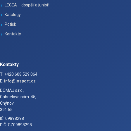
LEGEA – dospělí a junioři
Katalogy
Potisk
Kontakty
Kontakty
T: +420 608 529 064
E:
info@josport.cz
DOMAJ s.r.o.,
Gabrielovo nám. 45,
Chýnov
391 55
IČ: 09898298
DIČ: CZ09898298