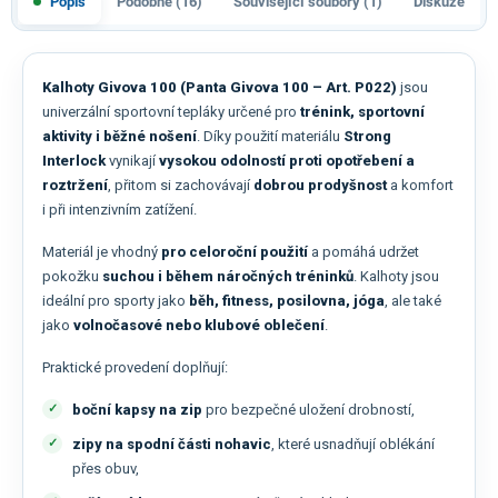
Popis
Podobné (16)
Související soubory (1)
Diskuze
Kalhoty Givova 100 (Panta Givova 100 – Art. P022)
jsou
univerzální sportovní tepláky určené pro
trénink, sportovní
aktivity i běžné nošení
. Díky použití materiálu
Strong
Interlock
vynikají
vysokou odolností proti opotřebení a
roztržení
, přitom si zachovávají
dobrou prodyšnost
a komfort
i při intenzivním zatížení.
Materiál je vhodný
pro celoroční použití
a pomáhá udržet
pokožku
suchou i během náročných tréninků
. Kalhoty jsou
ideální pro sporty jako
běh, fitness, posilovna, jóga
, ale také
jako
volnočasové nebo klubové oblečení
.
Praktické provedení doplňují:
boční kapsy na zip
pro bezpečné uložení drobností,
zipy na spodní části nohavic
, které usnadňují oblékání
přes obuv,