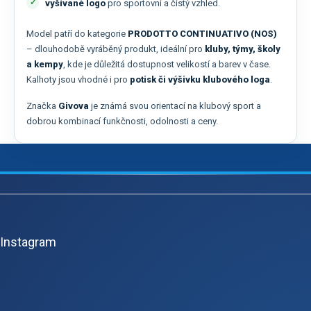
vyšívané logo
pro sportovní a čistý vzhled.
Model patří do kategorie
PRODOTTO CONTINUATIVO (NOS)
– dlouhodobě vyráběný produkt, ideální pro
kluby, týmy, školy
a kempy
, kde je důležitá dostupnost velikostí a barev v čase.
Kalhoty jsou vhodné i pro
potisk či výšivku klubového loga
.
Značka
Givova
je známá svou orientací na klubový sport a
dobrou kombinací funkčnosti, odolnosti a ceny.
Z
á
p
Instagram
a
t
í