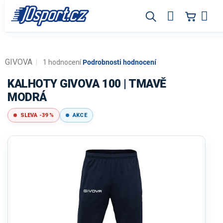
Přejít
na
obsah
GIVOVA
Průměrné
1 hodnocení
Podrobnosti hodnocení
hodnocení
produktu
KALHOTY GIVOVA 100 | TMAVĚ
je
MODRÁ
1,0
z
SLEVA -39 %
AKCE
5
hvězdiček.