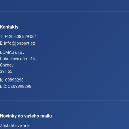
Kontakty
T: +420 608 529 064
E:
info@josport.cz
DOMAJ s.r.o.,
Gabrielovo nám. 45,
Chýnov
391 55
IČ: 09898298
DIČ: CZ09898298
Novinky do vašeho mailu
Zůstaňte ve hře!