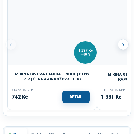
‹
›
1 237 Kč
–40 %
MIKINA GIVOVA GIACCA TRICOT | PLNÝ
MIKINA GIVOV
ZIP | ČERNÁ-ORANŽOVÁ FLUO
KAPUCÍ 
613 Kč bez DPH
1 141 Kč bez DPH
742 Kč
1 381 Kč
DETAIL