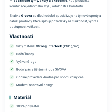
mládežnické týmy, školy a akademie
, kde je důležitá
kombinace jednotného stylu, odolnosti a komfortu.
Značka
Givova
se dlouhodobě specializuje na týmové sporty a
nabízí produkty, které splňují požadavky na funkčnost, výdrž a
dostupnost velikostí.
Vlastnosti
Silný materiál
Strong Interlock (202 g/m²)
Boční kapsy
Vyšívané logo
Boční pás s tištěnými logy GIVOVA
Odolné provedení vhodné pro sport i volný čas
Moderní sportovní design
Materiál
100 % polyester