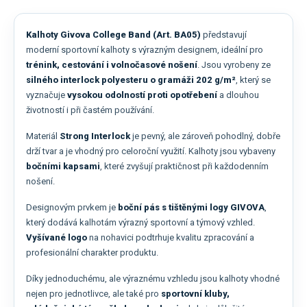
Kalhoty Givova College Band (Art. BA05)
představují
moderní sportovní kalhoty s výrazným designem, ideální pro
trénink, cestování i volnočasové nošení
. Jsou vyrobeny ze
silného interlock polyesteru o gramáži 202 g/m²
, který se
vyznačuje
vysokou odolností proti opotřebení
a dlouhou
životností i při častém používání.
Materiál
Strong Interlock
je pevný, ale zároveň pohodlný, dobře
drží tvar a je vhodný pro celoroční využití. Kalhoty jsou vybaveny
bočními kapsami
, které zvyšují praktičnost při každodenním
nošení.
Designovým prvkem je
boční pás s tištěnými logy GIVOVA
,
který dodává kalhotám výrazný sportovní a týmový vzhled.
Vyšívané logo
na nohavici podtrhuje kvalitu zpracování a
profesionální charakter produktu.
Díky jednoduchému, ale výraznému vzhledu jsou kalhoty vhodné
nejen pro jednotlivce, ale také pro
sportovní kluby,