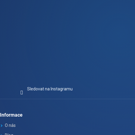
í
Sledovat na Instagramu
Informace
O nás