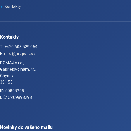
Kontakty
Kontakty
T: +420 608 529 064
E:
info@josport.cz
DOMAJ s.r.o.,
Gabrielovo nám. 45,
Chýnov
391 55
IČ: 09898298
DIČ: CZ09898298
Novinky do vašeho mailu