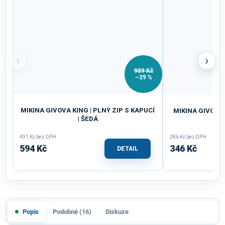
‹
›
989 Kč
–39 %
MIKINA GIVOVA KING | PLNÝ ZIP S KAPUCÍ
MIKINA GIVOVA 
| ŠEDÁ
491 Kč bez DPH
286 Kč bez DPH
594 Kč
346 Kč
DETAIL
Popis
Podobné (16)
Diskuze