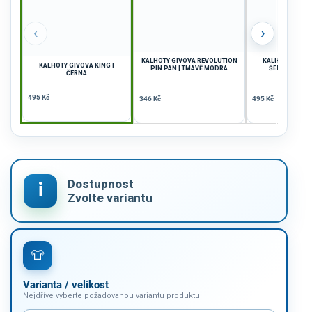
‹
›
KALHOTY GIVOVA REVOLUTION
KALHOTY GIVOV
KALHOTY GIVOVA KING |
PIN PAN | TMAVĚ MODRÁ
ŠEDÁ-TMAVĚ
ČERNÁ
495 Kč
346 Kč
495 Kč
Varianta / velikost
Nejdříve vyberte požadovanou variantu produktu