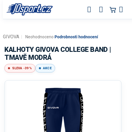
Přejít
na
obsah
GIVOVA
Průměrné
Neohodnoceno
Podrobnosti hodnocení
hodnocení
produktu
KALHOTY GIVOVA COLLEGE BAND |
je
TMAVĚ MODRÁ
0,0
z
SLEVA -39 %
AKCE
5
hvězdiček.