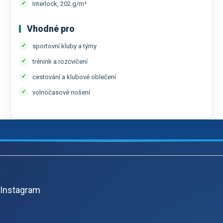
Interlock, 202 g/m²
Vhodné pro
sportovní kluby a týmy
trénink a rozcvičení
cestování a klubové oblečení
volnočasové nošení
Z
á
p
Instagram
a
t