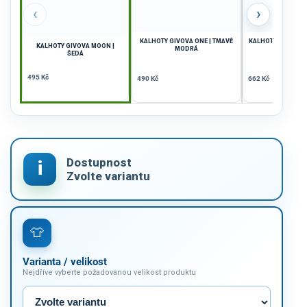
‹
›
KALHOTY GIVOVA ONE | TMAVĚ
KALHOTY GIVOVA 
KALHOTY GIVOVA MOON |
MODRÁ
| ČERN
ŠEDÁ
495 Kč
490 Kč
662 Kč
Varianta / velikost
Nejdříve vyberte požadovanou velikost produktu