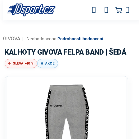
Přejít
na
obsah
GIVOVA
Průměrné
Neohodnoceno
Podrobnosti hodnocení
hodnocení
produktu
KALHOTY GIVOVA FELPA BAND | ŠEDÁ
je
0,0
SLEVA -40 %
AKCE
z
5
hvězdiček.