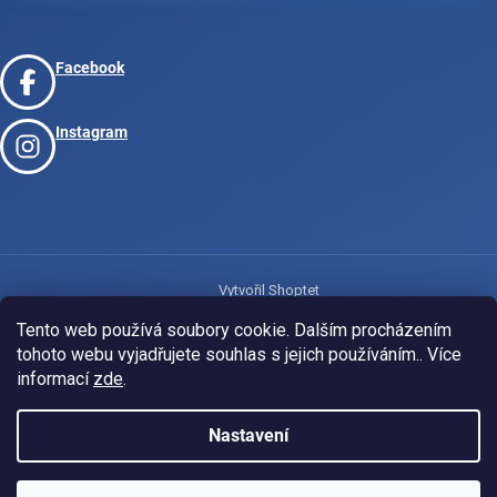
Facebook
Instagram
Vytvořil Shoptet
Tento web používá soubory cookie. Dalším procházením
tohoto webu vyjadřujete souhlas s jejich používáním.. Více
Copyright 2026
www.josport.cz
. Všechna práva vyhrazena.
informací
zde
.
Nastavení