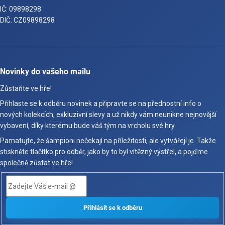
IČ: 09898298
DIČ: CZ09898298
Novinky do vašeho mailu
Zůstaňte ve hře!
Přihlaste se k odběru novinek a připravte se na přednostní info o
nových kolekcích, exkluzivní slevy a už nikdy vám neunikne nejnovější
vybavení, díky kterému bude váš tým na vrcholu své hry.
Pamatujte, že šampioni nečekají na příležitosti, ale vytvářejí je. Takže
stiskněte tlačítko pro odběr, jako by to byl vítězný výstřel, a pojďme
společně zůstat ve hře!