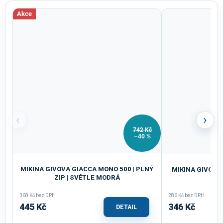
Akce
‹
›
742 Kč
–40 %
MIKINA GIVOVA GIACCA MONO 500 | PLNÝ
MIKINA GIVOVA 
ZIP | SVĚTLE MODRÁ
368 Kč bez DPH
286 Kč bez DPH
445 Kč
346 Kč
DETAIL