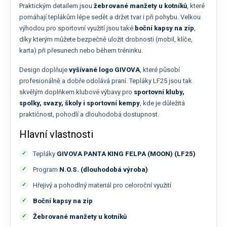
Praktickým detailem jsou
žebrované manžety u kotníků
, které
pomáhají teplákům lépe sedět a držet tvar i při pohybu. Velkou
výhodou pro sportovní využití jsou také
boční kapsy na zip
,
díky kterým můžete bezpečně uložit drobnosti (mobil, klíče,
karta) při přesunech nebo během tréninku.
Design doplňuje
vyšívané logo GIVOVA
, které působí
profesionálně a dobře odolává praní. Tepláky LF25 jsou tak
skvělým doplňkem klubové výbavy pro
sportovní kluby,
spolky, svazy, školy i sportovní kempy
, kde je důležitá
praktičnost, pohodlí a dlouhodobá dostupnost.
Hlavní vlastnosti
Tepláky
GIVOVA PANTA KING FELPA (MOON) (LF25)
Program
N.O.S. (dlouhodobá výroba)
Hřejivý a pohodlný materiál pro celoroční využití
Boční kapsy na zip
Žebrované manžety u kotníků