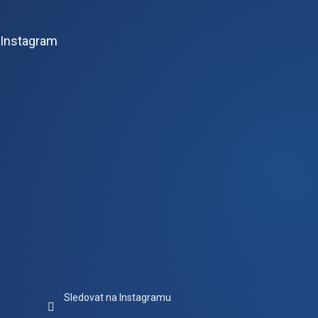
á
p
Instagram
a
t
í
Sledovat na Instagramu