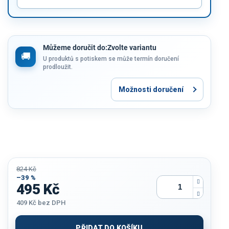
Můžeme doručit do:
Zvolte variantu
U produktů s potiskem se může termín doručení
prodloužit.
Možnosti doručení
824 Kč
–39 %
495 Kč
409 Kč
bez DPH
Měrná
cena:
PŘIDAT DO KOŠÍKU