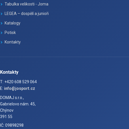
Tabulka velikosti - Joma
LEGEA – dospělí a junioři
Katalogy
Potisk
Kontakty
Kontakty
T: +420 608 529 064
E:
info@josport.cz
DOMAJ s.r.o.,
Gabrielovo nám. 45,
Chýnov
391 55
IČ: 09898298