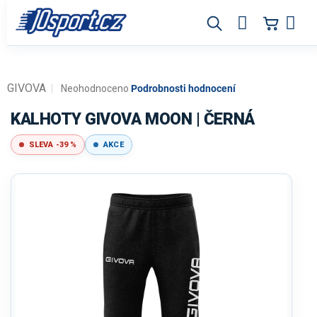
Přejít
na
obsah
GIVOVA
Průměrné
Neohodnoceno
Podrobnosti hodnocení
hodnocení
produktu
KALHOTY GIVOVA MOON | ČERNÁ
je
0,0
SLEVA -39 %
AKCE
z
5
hvězdiček.