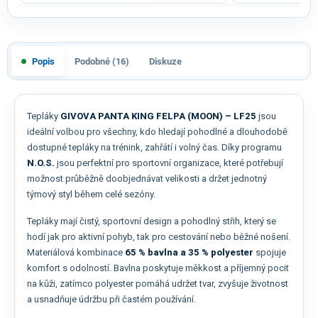
Popis
Podobné (16)
Diskuze
Tepláky
GIVOVA PANTA KING FELPA (MOON) – LF25
jsou
ideální volbou pro všechny, kdo hledají pohodlné a dlouhodobě
dostupné tepláky na trénink, zahřátí i volný čas. Díky programu
N.O.S.
jsou perfektní pro sportovní organizace, které potřebují
možnost průběžně doobjednávat velikosti a držet jednotný
týmový styl během celé sezóny.
Tepláky mají čistý, sportovní design a pohodlný střih, který se
hodí jak pro aktivní pohyb, tak pro cestování nebo běžné nošení.
Materiálová kombinace
65 % bavlna a 35 % polyester
spojuje
komfort s odolností. Bavlna poskytuje měkkost a příjemný pocit
na kůži, zatímco polyester pomáhá udržet tvar, zvyšuje životnost
a usnadňuje údržbu při častém používání.