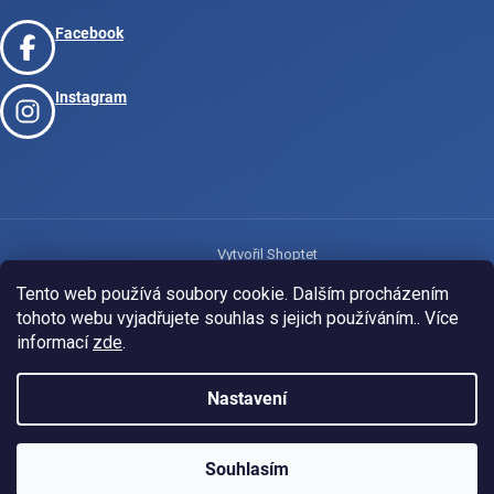
Facebook
Instagram
Vytvořil Shoptet
Tento web používá soubory cookie. Dalším procházením
tohoto webu vyjadřujete souhlas s jejich používáním.. Více
Copyright 2026
www.josport.cz
. Všechna práva vyhrazena.
informací
zde
.
Nastavení
Souhlasím
KLUBOVÁ NABÍDKA
⚡
ZDARMA
Ozveme se do 24 hodin