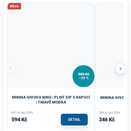
Akce
‹
›
989 Kč
–39 %
MIKINA GIVOVA KING | PLNÝ ZIP S KAPUCÍ
MIKINA GIVOVA 
| TMAVĚ MODRÁ
491 Kč bez DPH
286 Kč bez DPH
594 Kč
346 Kč
DETAIL