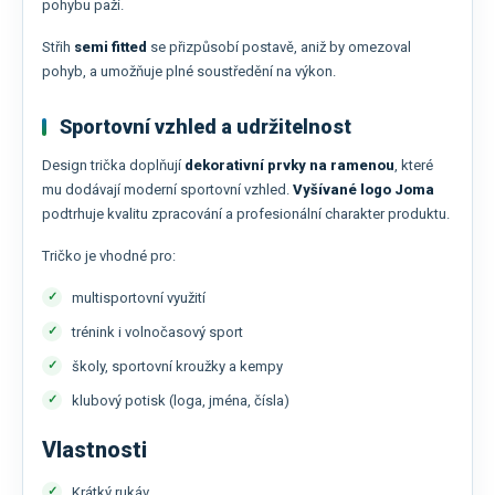
pohybu paží.
Střih
semi fitted
se přizpůsobí postavě, aniž by omezoval
pohyb, a umožňuje plné soustředění na výkon.
Sportovní vzhled a udržitelnost
Design trička doplňují
dekorativní prvky na ramenou
, které
mu dodávají moderní sportovní vzhled.
Vyšívané logo
Joma
podtrhuje kvalitu zpracování a profesionální charakter produktu.
Tričko je vhodné pro:
multisportovní využití
trénink i volnočasový sport
školy, sportovní kroužky a kempy
klubový potisk (loga, jména, čísla)
Vlastnosti
Krátký rukáv