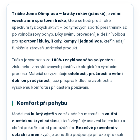
Tričko Joma Olimpiada – krátký rukáv (pánské)
je
velmi
všestranné sportovní tričko
, které se hodí pro široké
spektrum fyzických aktivit – od týmových sportů přes trénink až
po volnočasový pohyb. Díky svému provedení je ideální volbou
pro
sportovní kluby, školy, kempy i jednotlivce
, kteří hledají
funkční a zároveň udržitelný produkt.
Tričko je vyrobeno ze
100% recyklovaného polyesteru
,
získaného z recyklovaných plastů v ekologickém výrobním
procesu. Materiál se vyznačuje
odolností, pružností a velmi
dobrou prodyšností
, což přispívá k dlouhé životnosti a
vysokému komfortu i při častém používání.
Komfort při pohybu
Model má
kulatý výstřih
ze základního materiálu s
vnitřní
elastickou krycí páskou
, která zlepšuje usazení kolem krku a
chrání pokožku před podrážděním.
Bezešvé provedení v
oblasti ramen
zvyšuje pohodlí a podporuje přirozený rozsah