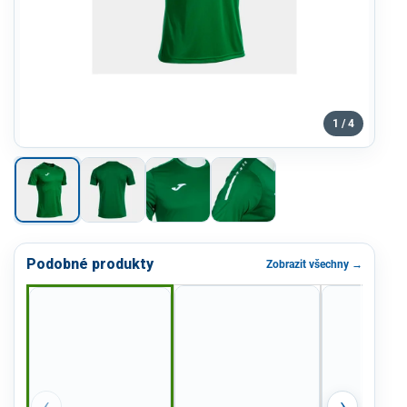
1 / 4
Podobné produkty
Zobrazit všechny →
‹
›