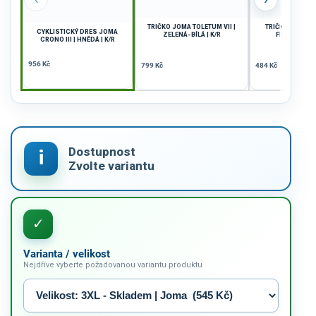
TRIČKO JOMA TOLETUM VII |
TRIČKO JOMA WI
CYKLISTICKÝ DRES JOMA
ZELENÁ-BÍLÁ | K/R
FIALOVÁ-BÍLÁ
CRONO III | HNĚDÁ | K/R
956 Kč
799 Kč
484 Kč
Varianta / velikost
Nejdříve vyberte požadovanou variantu produktu