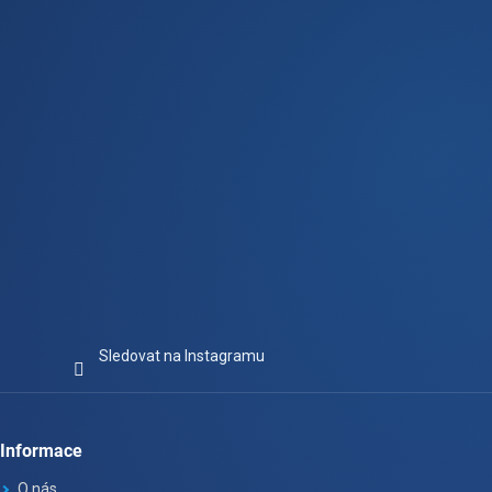
t
í
Sledovat na Instagramu
Informace
O nás