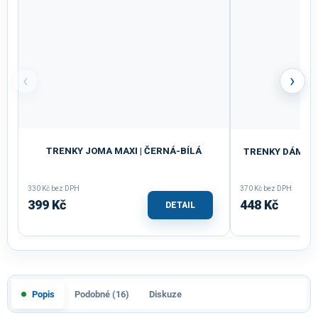
‹
›
TRENKY JOMA MAXI | ČERNÁ-BÍLÁ
TRENKY DÁMSKÉ 
330 Kč bez DPH
370 Kč bez DPH
399 Kč
448 Kč
DETAIL
Popis
Podobné (16)
Diskuze