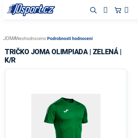
Přejít
na
obsah
JOMA
Průměrné
Neohodnoceno
Podrobnosti hodnocení
hodnocení
produktu
TRIČKO JOMA OLIMPIADA | ZELENÁ |
je
K/R
0,0
z
5
hvězdiček.