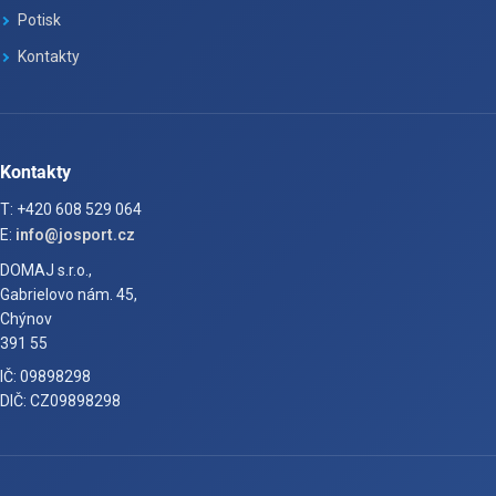
Potisk
Kontakty
Kontakty
T: +420 608 529 064
E:
info@josport.cz
DOMAJ s.r.o.,
Gabrielovo nám. 45,
Chýnov
391 55
IČ: 09898298
DIČ: CZ09898298