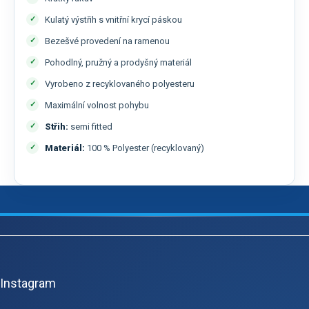
Kulatý výstřih s vnitřní krycí páskou
Bezešvé provedení na ramenou
Pohodlný, pružný a prodyšný materiál
Vyrobeno z recyklovaného polyesteru
Maximální volnost pohybu
Střih:
semi fitted
Materiál:
100 % Polyester (recyklovaný)
Z
á
p
Instagram
a